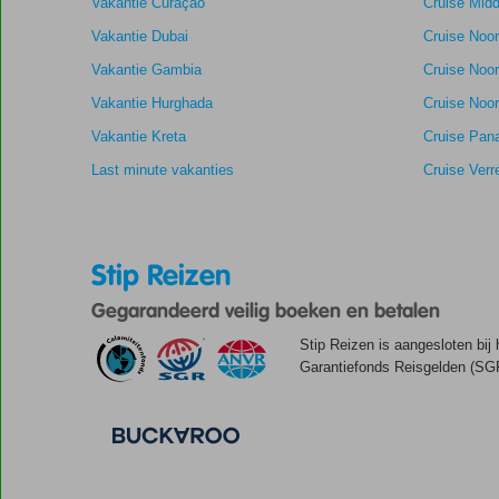
Vakantie Curaçao
Cruise Midd
de
getoonde
Vakantie Dubai
Cruise Noo
scores
Vakantie Gambia
Cruise Noo
te
garanderen.
Vakantie Hurghada
Cruise Noor
Vakantie Kreta
Cruise Pan
Last minute vakanties
Cruise Verr
Stip Reizen
Gegarandeerd veilig boeken en betalen
Stip Reizen is aangesloten bij
Garantiefonds Reisgelden (SGR