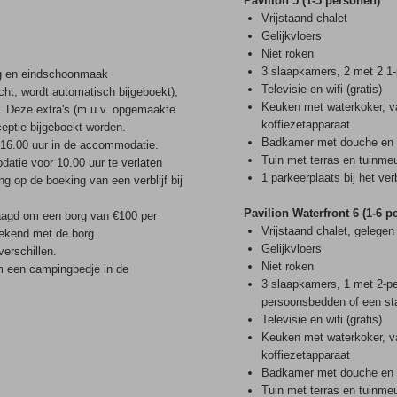
Pavilion 5 (1-5 personen)
Vrijstaand chalet
Gelijkvloers
Niet roken
3 slaapkamers, 2 met 2 1
ing en eindschoonmaak
Televisie en wifi (gratis)
cht, wordt automatisch bijgeboekt),
Keuken met waterkoker, va
 Deze extra's (m.u.v. opgemaakte
koffiezetapparaat
eptie bijgeboekt worden.
Badkamer met douche en t
16.00 uur in de accommodatie.
Tuin met terras en tuinmeu
atie voor 10.00 uur te verlaten
1 parkeerplaats bij het verb
 op de boeking van een verblijf bij
Pavilion Waterfront 6 (1-6 
raagd om een borg van €100 per
Vrijstaand chalet, gelegen
rekend met de borg.
Gelijkvloers
verschillen.
Niet roken
om een campingbedje in de
3 slaapkamers, 1 met 2-p
persoonsbedden of een st
Televisie en wifi (gratis)
Keuken met waterkoker, va
koffiezetapparaat
Badkamer met douche en t
Tuin met terras en tuinmeu