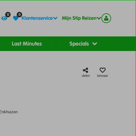
Contact
Registreer
0
0
Klantenservice
Mijn Stip Reizen
Last Minutes
Specials
delen
bewaar
 Enkhuizen