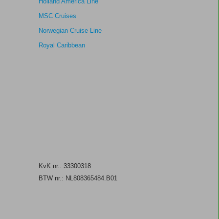
Holland America Line
MSC Cruises
Norwegian Cruise Line
Royal Caribbean
KvK nr.: 33300318
BTW nr.: NL808365484.B01