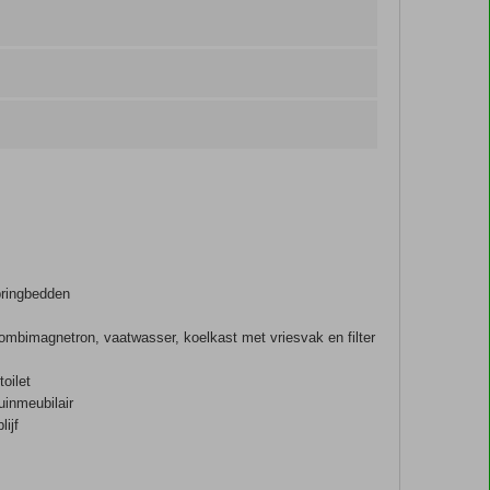
pringbedden
mbimagnetron, vaatwasser, koelkast met vriesvak en filter
oilet
uinmeubilair
lijf