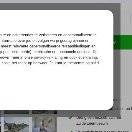
Rondreizen
Zonvakantie
Voelt als thuiskomen...
meer
Direct aan het Markermeer
Fietsend naar het Streekbos en
Breng een bezoek aan het
Zuiderzeemuseum