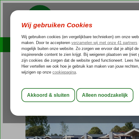
Cruises
Outlet Deals
Nederland
Home
Noord-Holland
Bovenkarspel
EuroParcs Marker
EuroParcs Markermeer
Logies
-
Vakantiewoning