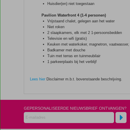
Huisdier(en) niet toegestaan
Pavilion Waterfront 4 (1-4 personen)
Vrijstaand chalet, gelegen aan het water
Niet roken
2 slaapkamers, elk met 2 1-persoonsbedden
Televisie en wifi (gratis)
Keuken met waterkoker, magnetron, vaatwasser, ko
Badkamer met douche
Tuin met terras en tuinmeubilair
1 parkeerplaats bij het verblijf
Lees hier
Disclaimer m.b.t. bovenstaande beschrijving.
De
scores
zijn
GEPERSONALISEERDE NIEUWSBRIEF ONTVANGEN?
door
onze
klanten
gegeven