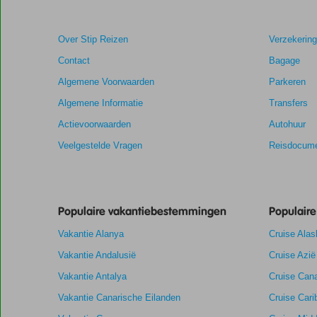
na
hun
verblijf
Over Stip Reizen
Verzekerin
in
EuroParcs
Contact
Bagage
Markermeer
Algemene Voorwaarden
Parkeren
Algemene Informatie
Transfers
Scores
Actievoorwaarden
die
Autohuur
ouder
Veelgestelde Vragen
Reisdocume
zijn
dan
48
maanden
Populaire vakantiebestemmingen
worden
Populair
niet
Vakantie Alanya
Cruise Alas
meer
weergegeven
Vakantie Andalusië
Cruise Azië
om
Vakantie Antalya
Cruise Cana
de
relevantie
Vakantie Canarische Eilanden
Cruise Cari
van