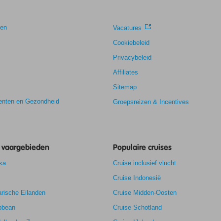
gen
Vacatures
Cookiebeleid
Privacybeleid
Affiliates
Sitemap
nten en Gezondheid
Groepsreizen & Incentives
e vaargebieden
Populaire cruises
ka
Cruise inclusief vlucht
Cruise Indonesië
rische Eilanden
Cruise Midden-Oosten
bbean
Cruise Schotland