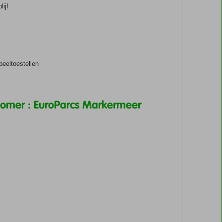
lijf
peeltoestellen
Zomer : EuroParcs Markermeer