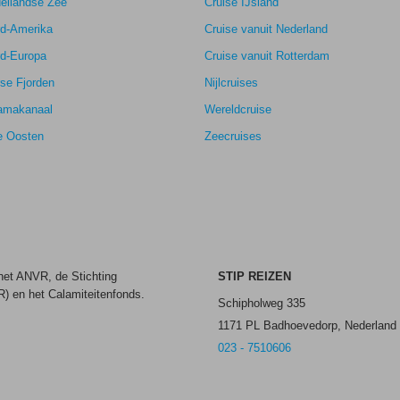
ellandse Zee
Cruise IJsland
rd-Amerika
Cruise vanuit Nederland
rd-Europa
Cruise vanuit Rotterdam
se Fjorden
Nijlcruises
amakanaal
Wereldcruise
e Oosten
Zeecruises
 het ANVR, de Stichting
STIP REIZEN
) en het Calamiteitenfonds.
Schipholweg 335
1171 PL Badhoevedorp, Nederland
023 - 7510606