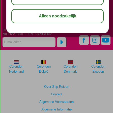
BEL NU ONS CONTACT CENTER
023 - 7510606
GEPERSONALISEERDE
NIEUWSBRIEF ONTVANGEN?
Corendon
Corendon
Corendon
Corendon
Nederland
België
Denmark
Zweden
Over Stip Reizen
Contact
Algemene Voorwaarden
Algemene Informatie