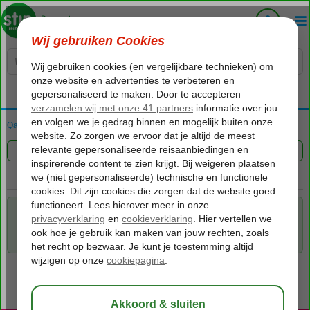
Voelt als thuiskomen...
Qatar
Home
Doha
Doha
Formule 1 Reizen
FILTER 0 AANBIEDINGEN
Voor de gekozen criteria hebben we helaas geen mogelijkheden.
Tip: verwijder een of meerdere criteria om toch mogelijkheden te
vinden.