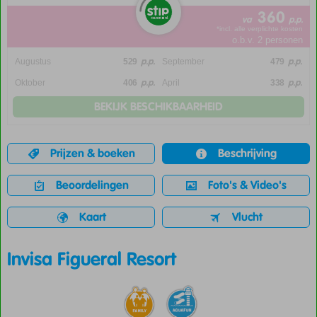
360
va
p.p.
*incl. alle verplichte kosten
o.b.v. 2 personen
p.p.
p.p.
Augustus
529
September
479
p.p.
p.p.
Oktober
406
April
338
BEKIJK BESCHIKBAARHEID
Prijzen & boeken
Beschrijving
Beoordelingen
Foto's & Video's
Kaart
Vlucht
Invisa Figueral Resort