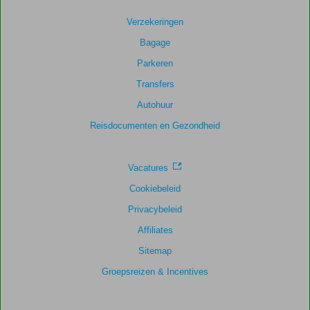
Service
8,4
Kindvriendelijk
8,4
Verzekeringen
Prijs/kwaliteit
8,1
Wifi kwaliteit
6,4
Bagage
Parkeren
Transfers
Autohuur
Reisdocumenten en Gezondheid
Vacatures
Cookiebeleid
Privacybeleid
Affiliates
Sitemap
Groepsreizen & Incentives