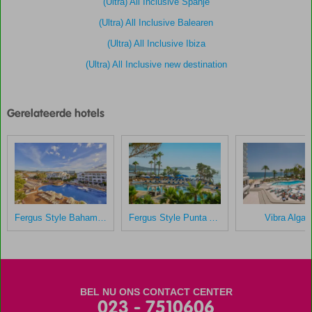
(Ultra) All Inclusive Spanje
klanten
(Ultra) All Inclusive Balearen
gegeven
na
(Ultra) All Inclusive Ibiza
hun
(Ultra) All Inclusive new destination
verblijf
in
Invisa
Figueral
Gerelateerde hotels
Resort
Scores
die
ouder
zijn
dan
Fergus Style Bahamas
Fergus Style Punta Arabi
Vibra Algar
48
maanden
worden
niet
meer
BEL NU ONS CONTACT CENTER
weergegeven
023 - 7510606
om