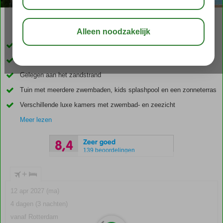
02:45
aug 29°
C
delen
bewaar
Met het hele gezin ultiem genieten op Ibiza
Adembenemend uitzicht over zee
Gelegen aan het zandstrand
Tuin met meerdere zwembaden, kids splashpool en een zonneterras
Verschillende luxe kamers met zwembad- en zeezicht
Meer lezen
Zeer goed
8,4
139 beoordelingen
+
12 apr 2027 (ma)
4 dagen (3 nachten)
vanaf Rotterdam