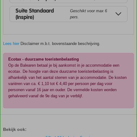
Suite Standaard
Geschikt voor max 6
(Inspire)
pers.
Lees hier
Disclaimer m.b.t. bovenstaande beschrijving.
Ecotax - duurzame toeristenbelasting
Op de Balearen betaal je bij aankomst in je accommodatie een
ecotax. De hoogte van deze duurzame toeristenbelasting is
afhankelijk van het aantal sterren van je accommodatie. De kosten
variëren van ca. € 1,10 tot € 4,40 per persoon per dag voor
personen vanaf 16 jaar en ouder. De vermelde kosten worden
gehalveerd vanaf de 9e dag van je verblijf.
De
scores
zijn
Bekijk ook:
door
onze