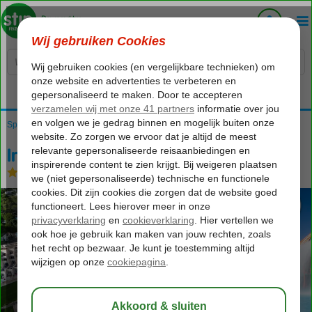
Voelt als thuiskomen...
Spanje
Home
Balearen
Ibiza
new destination
Invisa Figueral Resort
Invisa Figueral Resort
Logies en ontbijt
-
Hotel