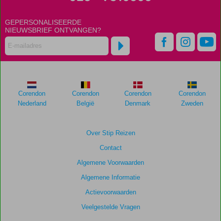
de
relevantie
GEPERSONALISEERDE
van
NIEUWSBRIEF ONTVANGEN?
de
getoonde
scores
te
garanderen.
Corendon
Corendon
Corendon
Corendon
Totale
Nederland
België
Denmark
Zweden
score
Gebaseerd
Over Stip Reizen
op:
Contact
139
beoordelingen
Algemene Voorwaarden
Algemene Informatie
Actievoorwaarden
Scoreverdeling
Algemene indruk
8,4
Eten
7,7
Veelgestelde Vragen
Ligging
8,2
Kamers
7,9