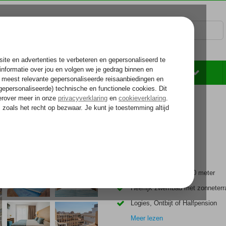
Rondreizen
Zonvakantie
Voelt als thuiskomen...
Zandstrand op ca. 200 meter
Heerlijk zwembad met zonneterr
Logies, Ontbijt of Halfpension
Meer lezen