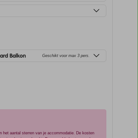
ard Balkon
Geschikt voor max 3 pers.
an het aantal sterren van je accommodatie. De kosten