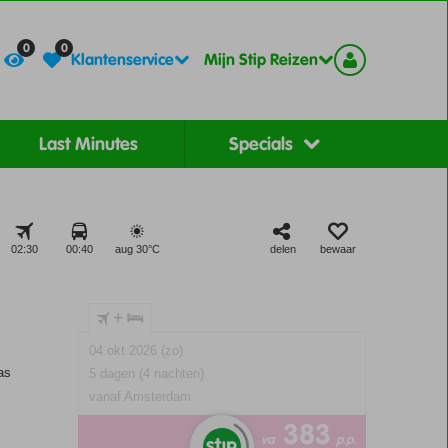
Contact
Registreer
0
0
Klantenservice
Mijn Stip Reizen
Last Minutes
Specials
02:30
00:40
aug 30°
C
delen
bewaar
+
04 okt 2026 (zo)
as
5 dagen (4 nachten)
vanaf Amsterdam
383
va
p.p.