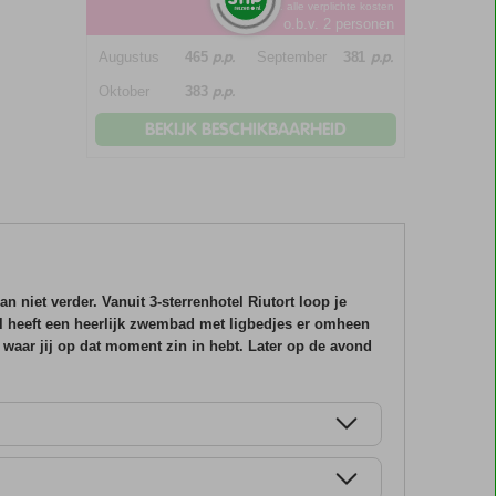
*incl. alle verplichte kosten
o.b.v. 2 personen
p.p.
p.p.
Augustus
465
September
381
p.p.
Oktober
383
BEKIJK BESCHIKBAARHEID
n niet verder. Vanuit 3-sterrenhotel Riutort loop je
el heeft een heerlijk zwembad met ligbedjes er omheen
t waar jij op dat moment zin in hebt. Later op de avond