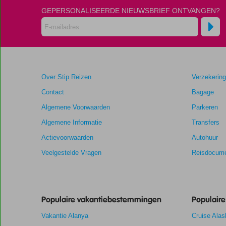
48
GEPERSONALISEERDE NIEUWSBRIEF ONTVANGEN?
maanden
worden
niet
meer
weergegeven
om
Over Stip Reizen
Verzekerin
de
relevantie
Contact
Bagage
van
Algemene Voorwaarden
Parkeren
de
getoonde
Algemene Informatie
Transfers
scores
Actievoorwaarden
Autohuur
te
garanderen.
Veelgestelde Vragen
Reisdocume
Populaire vakantiebestemmingen
Populair
Vakantie Alanya
Cruise Alas