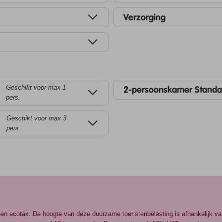
Verzorging
Geschikt voor max 1
2-persoonskamer Standa
pers.
Geschikt voor max 3
pers.
een ecotax. De hoogte van deze duurzame toeristenbelasting is afhankelijk v