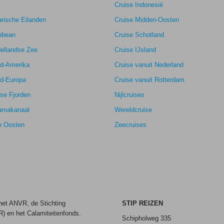
Cruise Indonesië
rische Eilanden
Cruise Midden-Oosten
bbean
Cruise Schotland
ellandse Zee
Cruise IJsland
rd-Amerika
Cruise vanuit Nederland
rd-Europa
Cruise vanuit Rotterdam
se Fjorden
Nijlcruises
amakanaal
Wereldcruise
e Oosten
Zeecruises
 het ANVR, de Stichting
STIP REIZEN
) en het Calamiteitenfonds.
Schipholweg 335