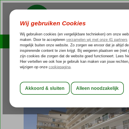
Cruises
Outlet Deals
Spanje
Home
Balearen
Mallorca
El Arenal
Riutort Hotel
Riutort Hotel
Logies en ontbijt
-
Hotel