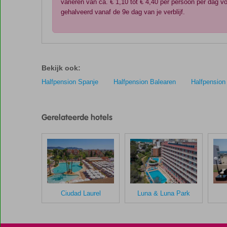
variëren van ca. € 1,10 tot € 4,40 per persoon per dag
gehalveerd vanaf de 9e dag van je verblijf.
De
scores
zijn
Bekijk ook:
door
onze
Halfpension Spanje
Halfpension Balearen
Halfpension
klanten
gegeven
na
Gerelateerde hotels
hun
verblijf
in
Riutort
Hotel
Scores
Ciudad Laurel
Luna & Luna Park
die
ouder
zijn
dan