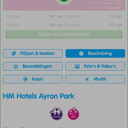
*incl. alle verplichte kosten
o.b.v. 2 personen
p.p.
p.p.
Augustus
897
September
723
p.p.
p.p.
Oktober
490
November
417
BEKIJK BESCHIKBAARHEID
Prijzen & boeken
Beschrijving
Beoordelingen
Foto's & Video's
Kaart
Vlucht
HM Hotels Ayron Park