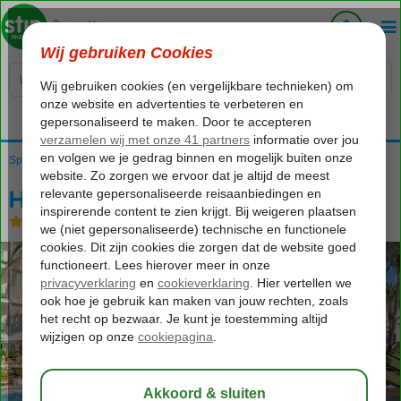
Voelt als thuiskomen...
Spanje
Home
Balearen
Mallorca
Playa de Palma
HM Hotels Ayron Park
HM Hotels Ayron Park
Logies
-
Hotel