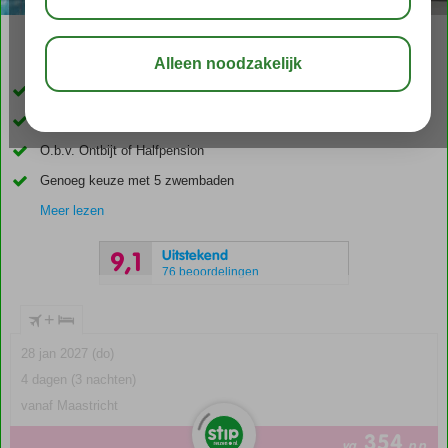
02:30
00:25
aug 30°
C
delen
bewaar
Heerlijk 5-sterrenhotel
In het centrum en binnen no time op het strand
O.b.v. Ontbijt of Halfpension
Genoeg keuze met 5 zwembaden
Meer lezen
Uitstekend
9,1
76 beoordelingen
+
28 jan 2027 (do)
4 dagen (3 nachten)
vanaf Maastricht
354
va
p.p.