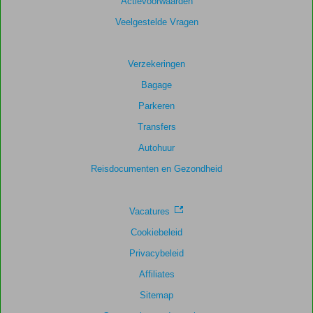
Actievoorwaarden
Scoreverdeling
Veelgestelde Vragen
Algemene indruk
9,1
Eten
8,8
Ligging
7,9
Kamers
8,9
Service
9,0
Kindvriendelijk
Verzekeringen
6,5
Prijs/kwaliteit
8,5
Wifi kwaliteit
7,9
Bagage
Parkeren
Transfers
Autohuur
Reisdocumenten en Gezondheid
Vacatures
Cookiebeleid
Privacybeleid
Affiliates
Sitemap