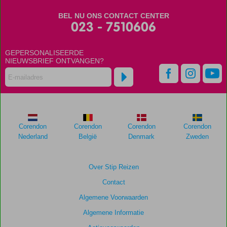
niet
BEL NU ONS CONTACT CENTER
meer
023 - 7510606
weergegeven
om
de
GEPERSONALISEERDE
relevantie
NIEUWSBRIEF ONTVANGEN?
van
de
getoonde
scores
te
garanderen.
Corendon
Corendon
Corendon
Corendon
Nederland
België
Denmark
Zweden
Totale
score
Over Stip Reizen
Gebaseerd
Contact
op:
76
Algemene Voorwaarden
beoordelingen
Algemene Informatie