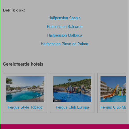
zijn
Bekijk ook:
door
onze
Halfpension Spanje
klanten
Halfpension Balearen
gegeven
na
Halfpension Mallorca
hun
Halfpension Playa de Palma
verblijf
in
HM
Hotels
Gerelateerde hotels
Ayron
Park
Scores
die
ouder
zijn
Fergus Style Tobago
Fergus Club Europa
dan
48
maanden
worden