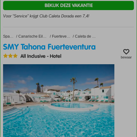
Ruime
BEKIJK DEZE VAKANTIE
familiebungalows
Op
Voor “Service” krijgt Club Caleta Dorada een 7,4!
ca.
1.5
km
SMY Tahona Fuerteventura
Home
Spanje
Canarische Eilanden
Fuerteventura
Caleta de Fuste
van
SMY Tahona Fuerteventura
het
strand
All Inclusive
-
Hotel
bewaar
Golfbaan
op
slechts
3 km