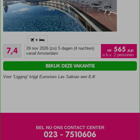
Gelegen
+
in de
Voldoende/goed
knusse
565
7,4
29 nov 2026 (zo)
5 dagen (4 nachten)
va
p.p.
7
badplaats
vanaf Amsterdam
o.b.v. 2 personen
beoordelingen
Caleta de
BEKIJK DEZE VAKANTIE
Fuste
Twee
Voor “Ligging” krijgt Eurostars Las Salinas een 8,4!
zwembaden
met
zonneterras
Halfpension
of All
Inclusive
ook
mogelijk
BEL NU ONS CONTACT CENTER
023 - 7510606