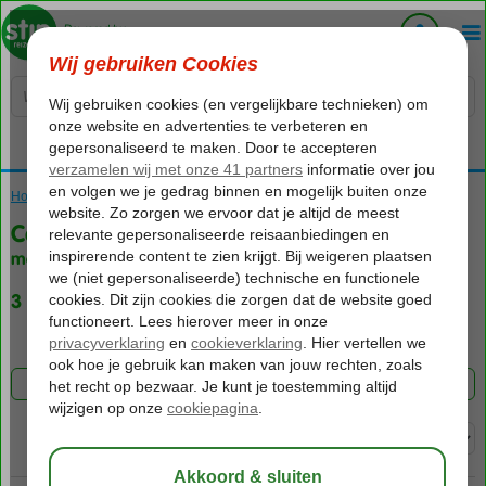
Voelt als thuiskomen...
Home
Vakantie reizen
Caleta de Fuste
met (Ultra) All Inclusive
3 aanbiedingen
FILTER 3 AANBIEDINGEN
Sorteren op: