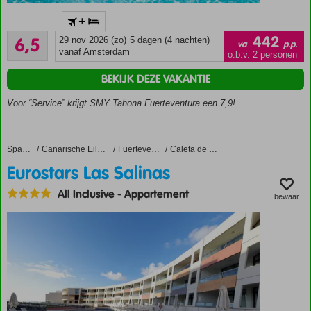
2-
+
kamersuites
Ruim voldoende
of 3-kamer
442
6,5
29 nov 2026 (zo)
5 dagen (4 nachten)
va
p.p.
8
familiekamers
vanaf Amsterdam
o.b.v. 2 personen
beoordelingen
All
BEKIJK DEZE VAKANTIE
Inclusive
ook
Voor “Service” krijgt SMY Tahona Fuerteventura een 7,9!
mogelijk
Buffetrestaurant
en 2 bars
Eurostars Las Salinas
Home
Spanje
Canarische Eilanden
Fuerteventura
Caleta de Fuste
3 zwembaden,
Eurostars Las Salinas
waarvan 1
met een
All Inclusive
-
Appartement
bewaar
kindergedeelte
Ca.
600
meter
van El
Castillo
Beach