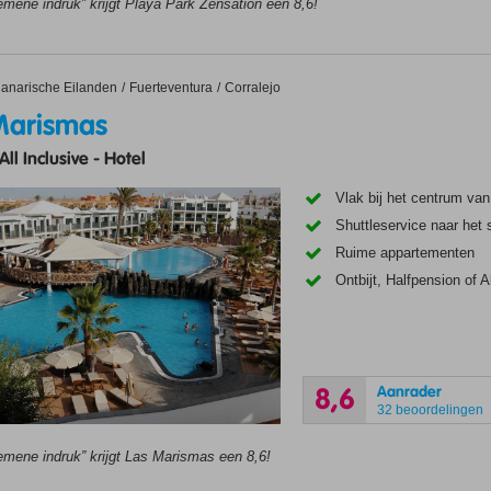
emene indruk” krijgt Playa Park Zensation een 8,6!
ismas
anarische Eilanden
Fuerteventura
Corralejo
Marismas
All Inclusive
-
Hotel
Vlak bij het centrum van
Shuttleservice naar het 
Ruime appartementen
Ontbijt, Halfpension of A
Aanrader
8,6
32 beoordelingen
emene indruk” krijgt Las Marismas een 8,6!