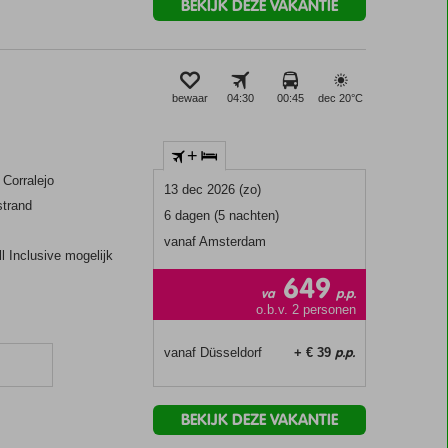
BEKIJK DEZE VAKANTIE
bewaar
04:30
00:45
dec 20°
C
+
 Corralejo
13 dec 2026 (zo)
strand
6 dagen (5 nachten)
vanaf Amsterdam
ll Inclusive mogelijk
649
va
p.p.
o.b.v. 2 personen
p.p.
vanaf Düsseldorf
+ € 39
BEKIJK DEZE VAKANTIE