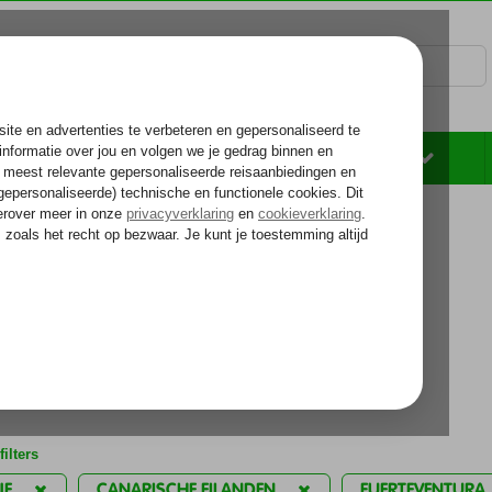
Rondreizen
Zonvakantie
Voelt als thuiskomen...
kantie reizen
ejo
a) All Inclusive
iedingen
ilters
JE
CANARISCHE EILANDEN
FUERTEVENTURA