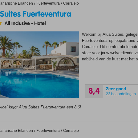
tes Fuerteventura
anarische Eilanden
Fuerteventura
Corralejo
Suites Fuerteventura
All Inclusive
-
Hotel
Welkom bij Alua Suites, gelege
Fuerteventura, op loopafstand v
Corralejo. Dit comfortabele hot
sfeer voor jouw welverdiende v
nabijheid van de kust met het st
Zeer goed
8,4
22 beoordelingen
ice” krijgt Alua Suites Fuerteventura een 8,6!
Bahia Real Resort & Spa
anarische Eilanden
Fuerteventura
Corralejo