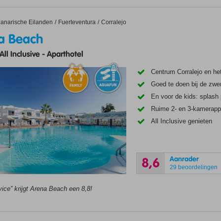
each
anarische Eilanden
Fuerteventura
Corralejo
a Beach
All Inclusive
-
Aparthotel
Centrum Corralejo en het
Goed te doen bij de zw
En voor de kids: splash 
Ruime 2- en 3-kamerap
All Inclusive genieten
Aanrader
8,6
29 beoordelingen
ice” krijgt Arena Beach een 8,8!