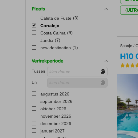
Plaats
(ULTR
(3)
Caleta de Fuste
Corralejo
(9)
Costa Calma
(7)
Jandia
Spanje
H10 Oce
Home
C
(1)
new destination
H10 
Vertrekperiode
Tussen
En
augustus 2026
september 2026
oktober 2026
november 2026
december 2026
januari 2027