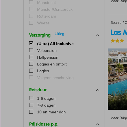
Voor “Alg
Maastricht
Münster/Osnabrück
Rotterdam
Spanje
Las Mar
Home
C
Weeze
Las 
Uitleg
Verzorging
(Ultra) All Inclusive
Volpension
Halfpension
Logies en ontbijt
Logies
Volgens beschrijving
Reisduur
1-6 dagen
7-9 dagen
10 en meer dgn
Voor “Alg
Prijsklasse p.p.