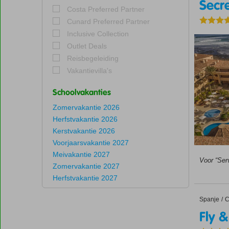
Secr
Costa Preferred Partner
Cunard Preferred Partner
Inclusive Collection
Outlet Deals
Reisbegeleiding
Vakantievilla's
Schoolvakanties
Zomervakantie 2026
Herfstvakantie 2026
Kerstvakantie 2026
Voorjaarsvakantie 2027
Meivakantie 2027
Voor “Ser
Zomervakantie 2027
Herfstvakantie 2027
Spanje
Fly & Go
Home
C
Fly 