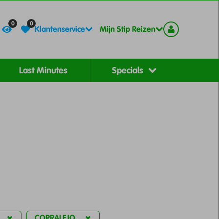
Contact
Registreer
0
0
Klantenservice
Mijn Stip Reizen
Last Minutes
Specials
CORRALEJO