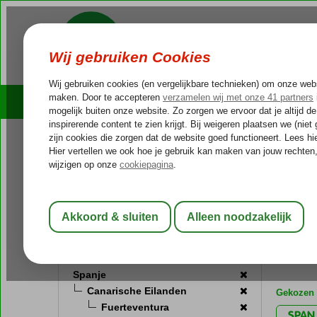
Cruises
Outlet Deals
Reissoort
Home
Va
Fly-Drive vakantie
(1)
Corral
Winterzonvakantie
(1)
met (Ultr
Zonvakantie
(7)
7 aanb
Bestemming
Spanje
Canarische Eilanden
Gekozen f
Fuerteventura
SPAN