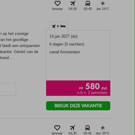
bewaar
04:30
00:45
jan 19°
C
+
n op het zonnige
14 jan 2027 (do)
an het gezellige
6 dagen (5 nachten)
el biedt een ontspannen
akantie. Geniet van de
vanaf Amsterdam
rand ...
580
va
p.p.
o.b.v. 2 personen
BEKIJK DEZE VAKANTIE
bewaar
04:30
00:45
dec 20°
C