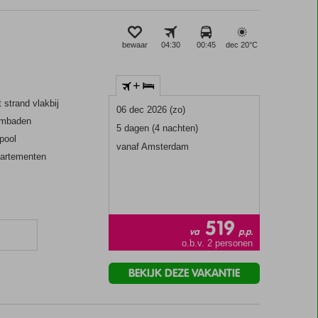
bewaar
04:30
00:45
dec 20°
C
+
 strand vlakbij
06 dec 2026 (zo)
embaden
5 dagen (4 nachten)
pool
vanaf Amsterdam
partementen
519
va
p.p.
o.b.v. 2 personen
BEKIJK DEZE VAKANTIE