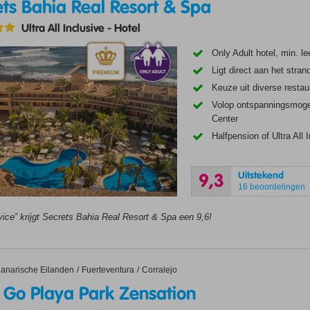
ets Bahia Real Resort & Spa
Ultra All Inclusive
-
Hotel
Only Adult hotel, min. lee
Ligt direct aan het stran
Keuze uit diverse restau
Volop ontspanningsmoge
Center
Halfpension of Ultra All 
Uitstekend
9,3
16 beoordelingen
vice” krijgt Secrets Bahia Real Resort & Spa een 9,6!
 Playa Park Zensation
anarische Eilanden
Fuerteventura
Corralejo
& Go Playa Park Zensation