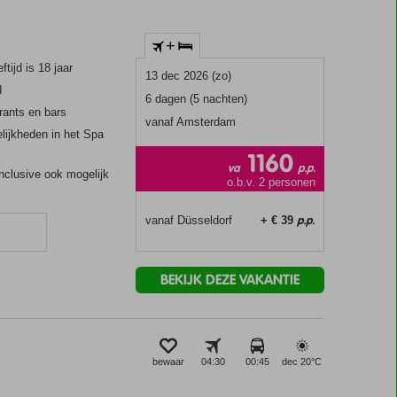
+
ftijd is 18 jaar
13 dec 2026 (zo)
d
6 dagen (5 nachten)
rants en bars
vanaf Amsterdam
lijkheden in het Spa
1160
va
p.p.
Inclusive ook mogelijk
o.b.v. 2 personen
p.p.
vanaf Düsseldorf
+ € 39
BEKIJK DEZE VAKANTIE
bewaar
04:30
00:45
dec 20°
C