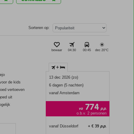
Sorteren op:
bewaar
04:30
00:45
dec 20°
C
+
ejo
13 dec 2026 (zo)
 voor de kids
6 dagen (5 nachten)
oed vertoeven
vanaf Amsterdam
goed uit
774
ogelijk
va
p.p.
o.b.v. 2 personen
p.p.
vanaf Düsseldorf
+ € 39