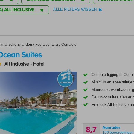
A) ALL INCLUSIVE
ALLE FILTERS WISSEN
an Suites
anarische Eilanden
Fuerteventura
Corralejo
Ocean Suites
All Inclusive
-
Hotel
Centrale ligging in Corral
Miniclub en speeltuintje
Meerdere zwembaden, g
De junior suites zien er 
Fijn: ook All Inclusive m
Aanrader
8,7
170 beoordelingen