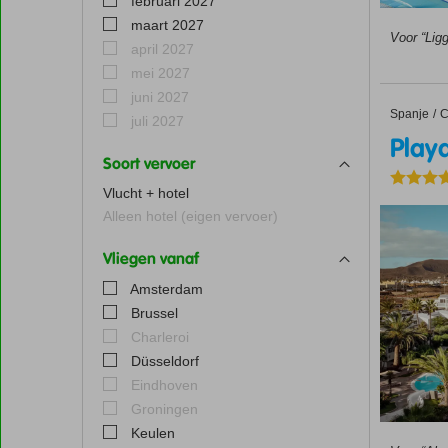
februari 2027
maart 2027
Voor “Ligg
april 2027
mei 2027
juni 2027
Spanje
Playa Pa
Home
C
juli 2027
Play
Soort vervoer
Vlucht + hotel
Alleen hotel (eigen vervoer)
Vliegen vanaf
Amsterdam
Brussel
Charleroi
Düsseldorf
Eindhoven
Groningen
Keulen