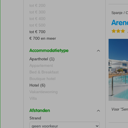
tot € 200
tot € 300
Spanje
Arena B
Home
C
tot € 400
Aren
tot € 500
tot € 700
€ 700 en meer
Accommodatietype
Aparthotel
(1)
Appartement
Bed & Breakfast
Boutique hotel
Hotel
(6)
Vakantiewoning
Villa
Voor “Serv
Afstanden
Strand