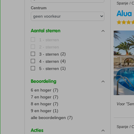
Spanje
Alua Sui
Home
C
Centrum
Alua 
Aantal sterren
1 - sterren
2 - sterren
(2)
3 - sterren
(4)
4 - sterren
(1)
5 - sterren
Beoordeling
6 en hoger
(7)
7 en hoger
(7)
8 en hoger
(7)
Voor “Serv
9 en hoger
(1)
alle beoordelingen
(7)
Spanje
Secrets 
Home
C
Acties