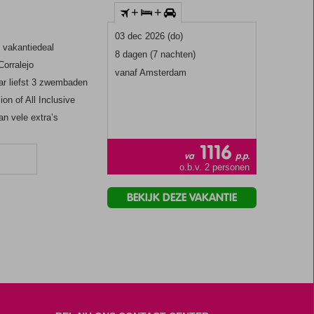
+
+
03 dec 2026 (do)
e vakantiedeal
8 dagen (7 nachten)
Corralejo
vanaf Amsterdam
r liefst 3 zwembaden
ion of All Inclusive
an vele extra’s
1116
va
p.p.
o.b.v. 2 personen
BEKIJK DEZE VAKANTIE