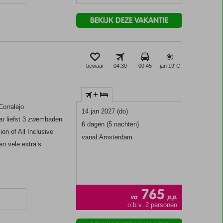
BEKIJK DEZE VAKANTIE
bewaar
04:30
00:45
jan 19°
C
+
Corralejo
14 jan 2027 (do)
r liefst 3 zwembaden
6 dagen (5 nachten)
ion of All Inclusive
vanaf Amsterdam
an vele extra’s
765
va
p.p.
o.b.v. 2 personen