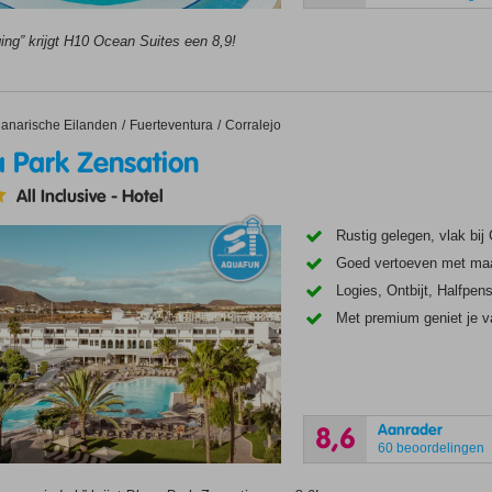
ing” krijgt H10 Ocean Suites een 8,9!
rk Zensation
anarische Eilanden
Fuerteventura
Corralejo
a Park Zensation
All Inclusive
-
Hotel
Rustig gelegen, vlak bij 
Goed vertoeven met maa
Logies, Ontbijt, Halfpens
Met premium geniet je v
Aanrader
8,6
60 beoordelingen