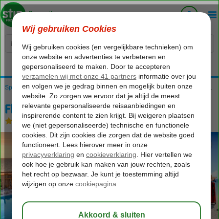
Voelt als thuiskomen...
Home
Spanje
Canarische Eilanden
Fuerteventura
Costa Calma
Fly & Go SBH Monica Beach
Fly & Go SBH Monica Beach
All Inclusive
-
Aparthotel