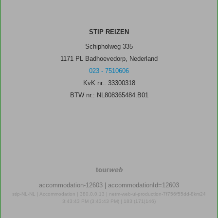
STIP REIZEN
Schipholweg 335
1171 PL Badhoevedorp, Nederland
023 - 7510606
KvK nr.: 33300318
BTW nr.: NL808365484.B01
TourWeb
©
accommodation-12603
| accommodationId=12603
NetMatch
stip-NL-NL | Accommodation | 380.0.0.13 | netm-web-ui-production-7f756f55dd-8km24
3:43:43 PM (3:43:43 PM) | 183 (171|146)