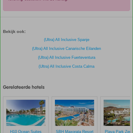
De
scores
zijn
Bekijk ook:
door
onze
(Ultra) All Inclusive Spanje
klanten
(Ultra) All Inclusive Canarische Eilanden
gegeven
na
(Ultra) All Inclusive Fuerteventura
hun
(Ultra) All Inclusive Costa Calma
verblijf
in
Fly
&
Gerelateerde hotels
Go
SBH
Monica
Beach
Scores
die
H10 Ocean Suites
SBH Maxorata Resort
Playa Park Zens