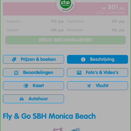
801
va
p.p.
o.b.v. 2 personen
p.p.
p.p.
Augustus
932
September
823
p.p.
p.p.
Oktober
868
November
801
BEKIJK BESCHIKBAARHEID
Prijzen & boeken
Beschrijving
Beoordelingen
Foto's & Video's
Kaart
Vlucht
Autohuur
Fly & Go SBH Monica Beach