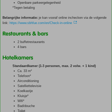
Openbare parkeergelegenheid
*Tegen betaling
Belangrijke informatie:
je kan vooraf online inchecken via de volgende
link:
https://www.sbhfue.com/en/Check-in-online
Restaurants & bars
2 buffetrestaurants
4 bars
Hotelkamers
Standaardkamer (1-3 personen, max. 2 volw. + 1 kind)
Ca. 33 m²
Telefoon*
Airconditioning
Satelliettelevisie
Koelkastje
Kluisje*
Wifi*
Bad/douche
Toilet