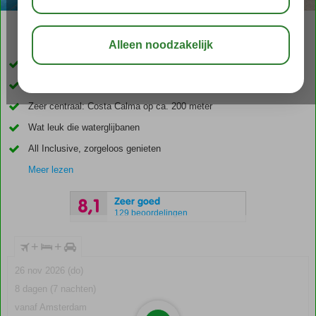
04:30
01:00
aug 27°
C
delen
bewaar
Inclusief huurauto
Loop zo het langgerekte zandstrand op
Zeer centraal: Costa Calma op ca. 200 meter
Wat leuk die waterglijbanen
All Inclusive, zorgeloos genieten
Meer lezen
Zeer goed
8,1
129 beoordelingen
+
+
26 nov 2026 (do)
8 dagen (7 nachten)
vanaf Amsterdam