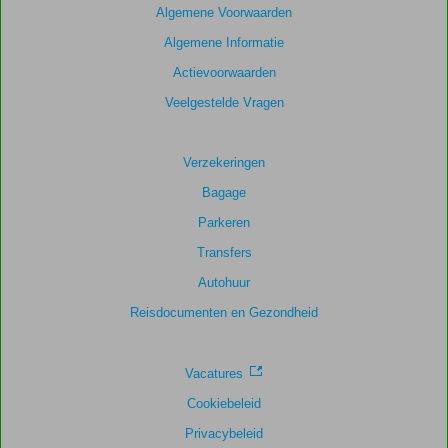
Gebaseerd
Algemene Voorwaarden
op:
Algemene Informatie
129
beoordelingen
Actievoorwaarden
Veelgestelde Vragen
Scoreverdeling
Algemene indruk
8,1
Eten
7,8
Verzekeringen
Ligging
8,4
Kamers
7,5
Bagage
Service
8,0
Kindvriendelijk
7,8
Parkeren
Prijs/kwaliteit
7,9
Wifi kwaliteit
5,8
Transfers
Autohuur
Reisdocumenten en Gezondheid
Vacatures
Cookiebeleid
Privacybeleid