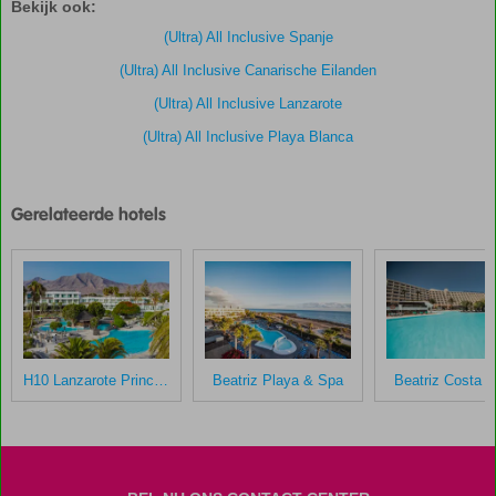
Bekijk ook:
door
onze
(Ultra) All Inclusive Spanje
klanten
(Ultra) All Inclusive Canarische Eilanden
gegeven
na
(Ultra) All Inclusive Lanzarote
hun
(Ultra) All Inclusive Playa Blanca
verblijf
in
HL
Rio
Gerelateerde hotels
Playa
Blanca
Scores
die
ouder
zijn
H10 Lanzarote Princess
Beatriz Playa & Spa
Beatriz Costa 
dan
48
maanden
worden
niet