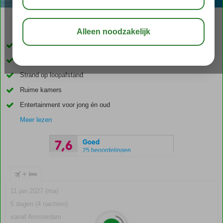
04:30
00:55
aug 28°
C
delen
bewaar
Familiehotel
Splash pool voor de kids
Strand op loopafstand
Ruime kamers
Entertainment voor jong én oud
Meer lezen
Goed
7,6
25 beoordelingen
+
11 jan 2027 (ma)
5 dagen (4 nachten)
vanaf Amsterdam