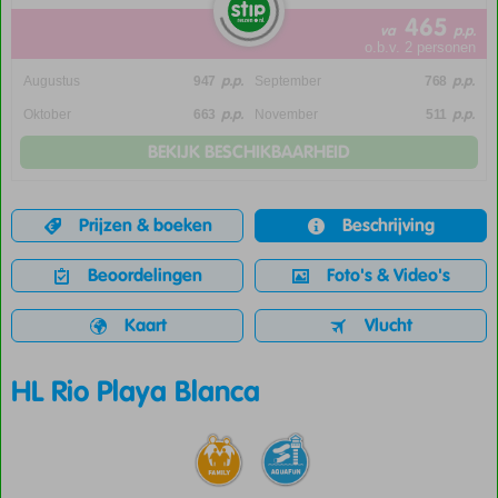
465
va
p.p.
o.b.v. 2 personen
p.p.
p.p.
Augustus
947
September
768
p.p.
p.p.
Oktober
663
November
511
BEKIJK BESCHIKBAARHEID
Prijzen & boeken
Beschrijving
Beoordelingen
Foto's & Video's
Kaart
Vlucht
HL Rio Playa Blanca