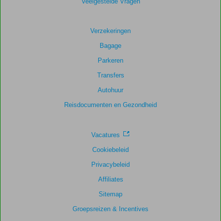
Veelgestelde Vragen
Algemene indruk
7,6
Eten
7,7
Ligging
7,4
Kamers
7,7
Service
7,8
Kindvriendelijk
Verzekeringen
7,9
Prijs/kwaliteit
7,4
Wifi kwaliteit
6,6
Bagage
Parkeren
Transfers
Autohuur
Reisdocumenten en Gezondheid
Vacatures
Cookiebeleid
Privacybeleid
Affiliates
Sitemap
Groepsreizen & Incentives