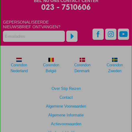
BEL NU ONS CONTACT CENTER
meer
023 - 7510606
weergegeven
om
de
GEPERSONALISEERDE
relevantie
NIEUWSBRIEF ONTVANGEN?
van
de
getoonde
scores
te
garanderen.
Corendon
Corendon
Corendon
Corendon
Nederland
België
Denmark
Zweden
Totale
score
Over Stip Reizen
Gebaseerd
Contact
op:
25
Algemene Voorwaarden
beoordelingen
Algemene Informatie
Actievoorwaarden
Scoreverdeling