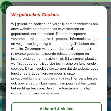
Voelt als thuiskomen...
Spanje
Home
Canarische Eilanden
Lanzarote
Playa Blanca
HL Rio Playa Blanca
HL Rio Playa Blanca
All Inclusive
-
Hotel