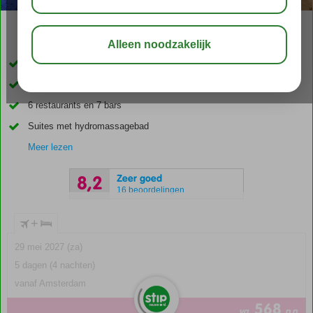
04:20
00:30
aug 28°
C
delen
bewaar
Op loopafstand van het strand
Met een Rock Spa!
6 restaurants en 7 bars
Suites met hydromassagebad
Meer lezen
Zeer goed
8,2
16 beoordelingen
+
29 mei 2027 (za)
5 dagen (4 nachten)
vanaf Amsterdam
568
va
p.p.