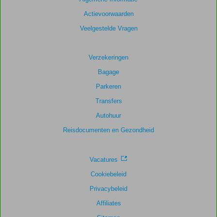
Actievoorwaarden
Scoreverdeling
Veelgestelde Vragen
Algemene indruk
8,2
Eten
7,4
Ligging
7,3
Kamers
8,4
Service
8,1
Kindvriendelijk
Verzekeringen
8,6
Prijs/kwaliteit
7,1
Wifi kwaliteit
9,1
Bagage
Parkeren
Transfers
Autohuur
Reisdocumenten en Gezondheid
Vacatures
Cookiebeleid
Privacybeleid
Affiliates