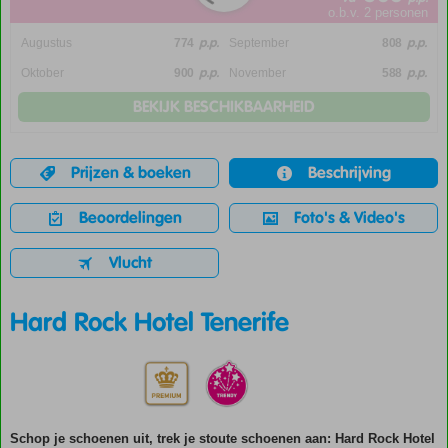
o.b.v. 2 personen
p.p.
p.p.
Augustus
774
September
808
p.p.
p.p.
Oktober
900
November
588
BEKIJK BESCHIKBAARHEID
Prijzen & boeken
Beschrijving
Beoordelingen
Foto's & Video's
Vlucht
Hard Rock Hotel Tenerife
Schop je schoenen uit, trek je stoute schoenen aan: Hard Rock Hotel