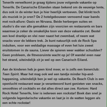
Tenerife verwelkomt je graag tijdens jouw volgende vakantie op
Tenerife. De Canarische Eilanden staan bekend om de eeuwige lente,
dus ook in de winter kun je hier heerlijk vertoeven. Dat klinkt toch
als muziek in je oren? De 2 hotelgebouwen vernoemd naar bands
met rock-allure: Oasis en Nirvana. Beide herbergen suites en
studio's die van alle gemakken zijn voorzien en restaurants en bars
waarmee je zeker de smakelijke toon van deze vakantie zet. Bestel
een koel drankje en vlei neer naast het zwembad, of neem wat
snacks voor de lekkere trek. Je kunt natuurlijk ook de Rock Spa
induiken, voor een weldadige massage of even het luie zweet
eruitstomen in de sauna. Liever de spieren weer wakker schudden?
Geen probleem, de fitnessruimte wacht op je! Of wandel even naar
het strand, uiteindelijk zit je wel op een Canarisch Eiland.
Aan de kinderen heb je geen kind meer, er is zelfs een tienerclub:
Teen Spirit
. Maar het mag ook wel een tandje minder hip-and-
happening, uiteindelijk ben je wel op vakantie. De Beach Club is een
openlucht restaurant waar je verantwoord kunt genieten van snacks,
smoothies of cocktails en dat alles direct aan zee. Kortom: Hard
Rock Hotel Tenerife, hier is iedereen een
rockstar
! Boek dan snel je
volgende legendarische vakantie en laat je in de watten leggen als
een echte rockstar!