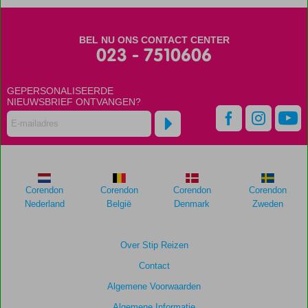
maanden
worden
niet
BEL NU ONS CONTACT CENTER
meer
023 - 7510606
weergegeven
om
de
GEPERSONALISEERDE
relevantie
NIEUWSBRIEF ONTVANGEN?
van
de
getoonde
scores
te
garanderen.
Corendon
Corendon
Corendon
Corendon
Nederland
België
Denmark
Zweden
Totale
score
Over Stip Reizen
Gebaseerd
Contact
op:
16
Algemene Voorwaarden
beoordelingen
Algemene Informatie