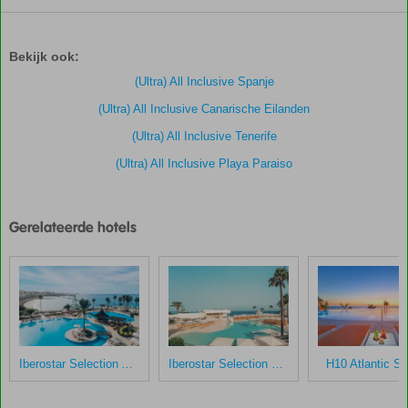
De
scores
zijn
Bekijk ook:
door
onze
(Ultra) All Inclusive Spanje
klanten
(Ultra) All Inclusive Canarische Eilanden
gegeven
na
(Ultra) All Inclusive Tenerife
hun
(Ultra) All Inclusive Playa Paraiso
verblijf
in
Hard
Rock
Gerelateerde hotels
Hotel
Tenerife
Scores
die
ouder
zijn
Iberostar Selection Anthelia
Iberostar Selection Sábila
H10 Atlantic S
dan
48