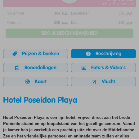
o.b.v. 2 personen
p.p.
p.p.
November
364
December
335
p.p.
p.p.
Februari
326
Maart
335
BEKIJK BESCHIKBAARHEID
Prijzen & boeken
Beschrijving
Beoordelingen
Foto's & Video's
Kaart
Vlucht
Hotel Poseidon Playa
Hotel Poseidon Playa is een fijn hotel, vrijwel direct aan het brede
Poniente strand en op loopafstand van het gezellige centrum. Vanuit
je kamer heb je werkelijk een prachtig uitzicht over de Middellandse
Zee en het vriendelijke personeel en animatie team zullen er alles