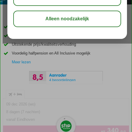
delen
bewaar
Vrijwel direct aan het strand
Alle kamers met fantastisch zeezicht
Uitstekende prijs/kwaliteitsverhouding
Voordelig halfpension en All Inclusive mogelijk
Meer lezen
Aanrader
8,5
4 beoordelingen
+
09 dec 2026 (wo)
8 dagen (7 nachten)
vanaf Eindhoven
340
va
p.p.