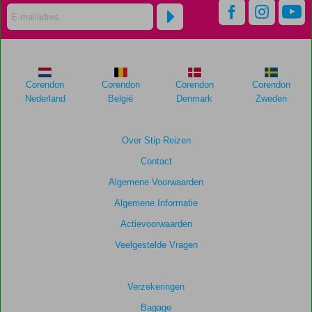
relevantie
van
de
getoonde
scores
te
garanderen.
Corendon
Corendon
Corendon
Corendon
Nederland
België
Denmark
Zweden
Totale
score
Over Stip Reizen
Gebaseerd
Contact
op:
Algemene Voorwaarden
4
beoordelingen
Algemene Informatie
Actievoorwaarden
Veelgestelde Vragen
Scoreverdeling
Algemene indruk
8,5
Eten
8,0
Ligging
8,3
Kamers
7,8
Verzekeringen
Service
8,5
Kindvriendelijk
-
Bagage
Prijs/kwaliteit
8,3
Wifi kwaliteit
7,5