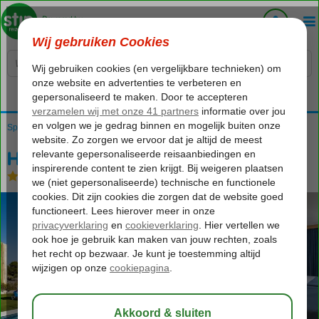
Voelt als thuiskomen...
Spanje
Home
Costa Blanca
Benidorm
Hotel Poseidon Playa
Hotel Poseidon Playa
Logies
-
Hotel