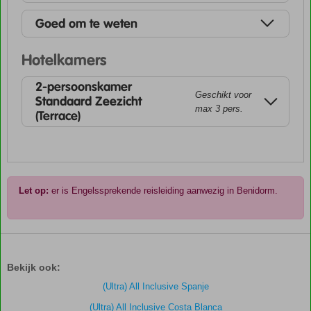
Goed om te weten
Hotelkamers
2-persoonskamer
Geschikt voor
Standaard Zeezicht
max 3 pers.
(Terrace)
Let op:
er is Engelssprekende reisleiding aanwezig in Benidorm.
De
scores
zijn
Bekijk ook:
door
onze
(Ultra) All Inclusive Spanje
klanten
(Ultra) All Inclusive Costa Blanca
gegeven