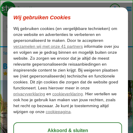
Voelt als thuiskomen...
Spanje
Home
Costa Brava
Lloret de Mar
Best Lloret Splash
Best Lloret Splash
Logies en ontbijt
-
Hotel