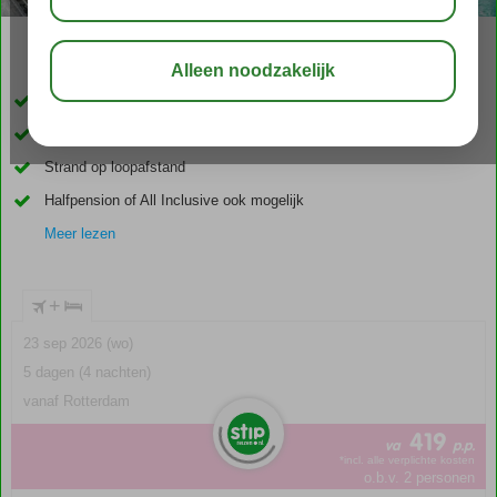
02:40
00:40
aug 28°
C
delen
bewaar
Sfeervol en modern hotel
Spetterplezier in het waterpark
Strand op loopafstand
Halfpension of All Inclusive ook mogelijk
Meer lezen
+
23 sep 2026 (wo)
5 dagen (4 nachten)
vanaf Rotterdam
419
va
p.p.
*incl. alle verplichte kosten
o.b.v. 2 personen