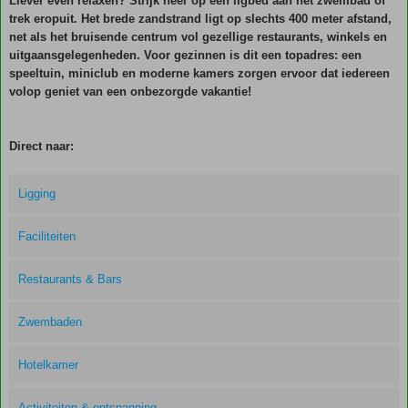
Liever even relaxen? Strijk neer op een ligbed aan het zwembad of
trek eropuit. Het brede zandstrand ligt op slechts 400 meter afstand,
net als het bruisende centrum vol gezellige restaurants, winkels en
uitgaansgelegenheden. Voor gezinnen is dit een topadres: een
speeltuin, miniclub en moderne kamers zorgen ervoor dat iedereen
volop geniet van een onbezorgde vakantie!
Direct naar:
Ligging
Faciliteiten
Restaurants & Bars
Zwembaden
Hotelkamer
Activiteiten & ontspanning