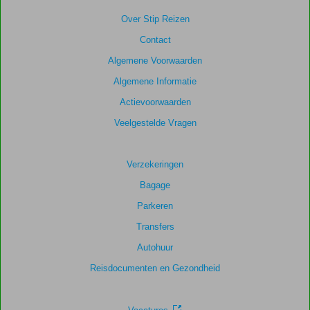
niet
meer
Over Stip Reizen
weergegeven
Contact
om
de
Algemene Voorwaarden
relevantie
Algemene Informatie
van
de
Actievoorwaarden
getoonde
Veelgestelde Vragen
scores
te
garanderen.
Verzekeringen
Bagage
Parkeren
Transfers
Autohuur
Reisdocumenten en Gezondheid