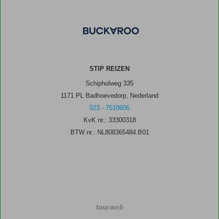
STIP REIZEN
Schipholweg 335
1171 PL Badhoevedorp, Nederland
023 - 7510606
KvK nr.: 33300318
BTW nr.: NL808365484.B01
TourWeb
©