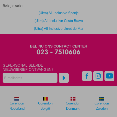
scores
Bekijk ook:
zijn
door
(Ultra) All Inclusive Spanje
onze
(Ultra) All Inclusive Costa Brava
klanten
gegeven
(Ultra) All Inclusive Lloret de Mar
na
hun
verblijf
BEL NU ONS CONTACT CENTER
in
023 - 7510606
Best
Lloret
Splash
GEPERSONALISEERDE
NIEUWSBRIEF ONTVANGEN?
Scores
die
ouder
zijn
dan
48
Corendon
Corendon
Corendon
Corendon
maanden
Nederland
België
Denmark
Zweden
worden