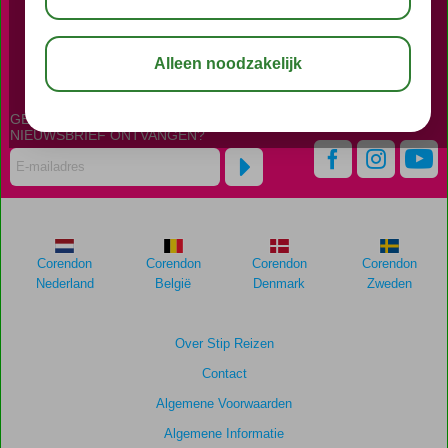
BEL NU ONS CONTACT CENTER
023 - 7510606
GEPERSONALISEERDE
NIEUWSBRIEF ONTVANGEN?
Corendon
Corendon
Corendon
Corendon
Nederland
België
Denmark
Zweden
Over Stip Reizen
Contact
Algemene Voorwaarden
Algemene Informatie