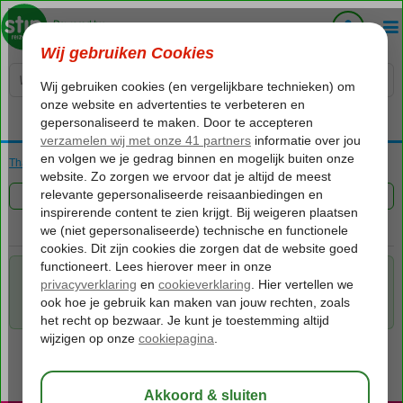
Voelt als thuiskomen...
Thailand
Home
Rondreizen
FILTER 0 AANBIEDINGEN
Voor de gekozen criteria hebben we helaas geen mogelijkheden.
Tip: verwijder een of meerdere criteria om toch mogelijkheden te
vinden.