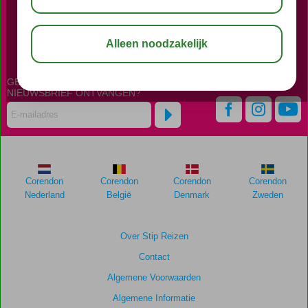
BEL NU ONS CONTACT CENTER
023 - 7510606
GEPERSONALISEERDE
NIEUWSBRIEF ONTVANGEN?
Corendon
Corendon
Corendon
Corendon
Nederland
België
Denmark
Zweden
Over Stip Reizen
Contact
Algemene Voorwaarden
Algemene Informatie