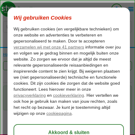
Voelt als thuiskomen...
Home
Vakantie reizen
FILTER 0 AANBIEDINGEN
Voor de gekozen criteria hebben we helaas geen mogelijkheden.
Tip: verwijder een of meerdere criteria om toch mogelijkheden te
vinden.