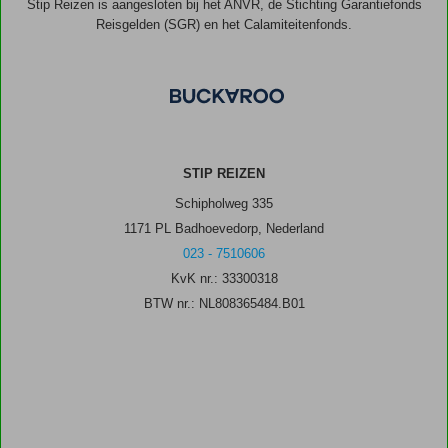
Stip Reizen is aangesloten bij het ANVR, de Stichting Garantiefonds
Reisgelden (SGR) en het Calamiteitenfonds.
STIP REIZEN
Schipholweg 335
1171 PL Badhoevedorp, Nederland
023 - 7510606
KvK nr.: 33300318
BTW nr.: NL808365484.B01