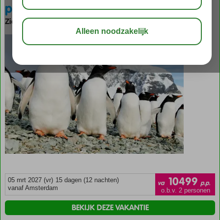
per m/v Hondius
Zie beschrijving
bewaar
10499
05 mrt 2027 (vr)
15 dagen (12 nachten)
va
p.p.
vanaf Amsterdam
o.b.v. 2 personen
BEKIJK DEZE VAKANTIE