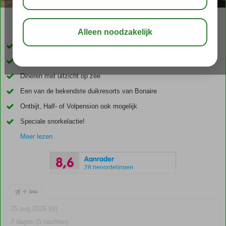
10:00
aug 31°
C
delen
bewaar
Direct aan zee gelegen
Op ca. 3 kilometer van Kralendijk
Dineren met uitzicht op zee
Een van de bekendste duikresorts van Bonaire
Ontbijt, Half- of Volpension ook mogelijk
Speciale snorkelactie!
Meer lezen
Aanrader
8,6
28 beoordelingen
+
25 aug 2026 (di)
7 dagen (5 nachten)