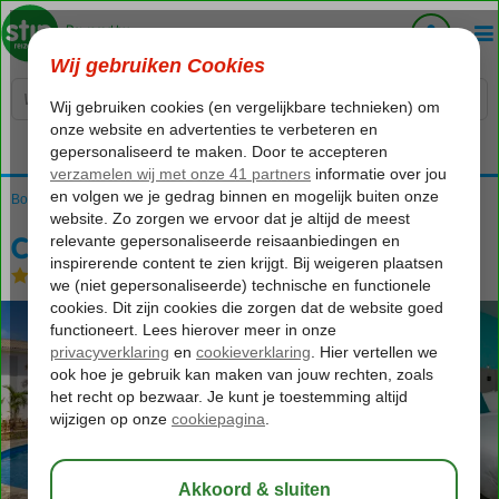
Voelt als thuiskomen...
Bonaire
Home
Kralendijk
Captain Don's Habitat
Captain Don's Habitat
Logies
-
Hotel