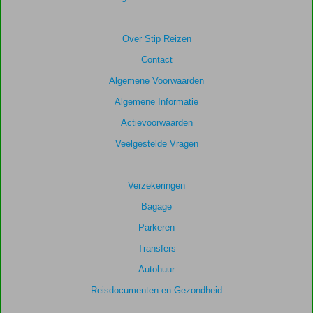
relevantie
van
de
Over Stip Reizen
getoonde
Contact
scores
te
Algemene Voorwaarden
garanderen.
Algemene Informatie
Actievoorwaarden
Totale
score
Veelgestelde Vragen
Gebaseerd
op:
Verzekeringen
28
Bagage
beoordelingen
Parkeren
Transfers
Scoreverdeling
Autohuur
Algemene indruk
8,6
Eten
8,2
Ligging
9,0
Kamers
7,9
Reisdocumenten en Gezondheid
Service
8,8
Kindvriendelijk
7,0