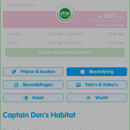
vanaf Amsterdam
1027
va
p.p.
*incl. alle verplichte kosten
o.b.v. 2 personen
p.p.
p.p.
Augustus
1027
September
1029
p.p.
p.p.
Oktober
1117
November
1214
BEKIJK BESCHIKBAARHEID
Prijzen & boeken
Beschrijving
Beoordelingen
Foto's & Video's
Kaart
Vlucht
Captain Don's Habitat