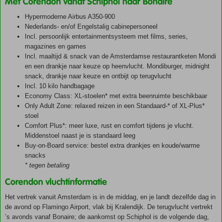
Met Corendon vanaf Schiphol naar Bonaire
Hypermoderne Airbus A350-900
Nederlands- en/of Engelstalig cabinepersoneel
Incl. persoonlijk entertainmentsysteem met films, series,
magazines en games
Incl. maaltijd & snack van de Amsterdamse restaurantketen Mondi
en een drankje naar keuze op heenvlucht. Mondiburger, midnight
snack, drankje naar keuze en ontbijt op terugvlucht
Incl. 10 kilo handbagage
Economy Class: XL-stoelen* met extra beenruimte beschikbaar
Only Adult Zone: relaxed reizen in een Standaard-* of XL-Plus*
stoel
Comfort Plus*: meer luxe, rust en comfort tijdens je vlucht.
Middenstoel naast je is standaard leeg
Buy-on-Board service: bestel extra drankjes en koude/warme
snacks
* tegen betaling
Corendon vluchtinformatie
Het vertrek vanuit Amsterdam is in de middag, en je landt dezelfde dag in
de avond op Flamingo Airport, vlak bij Kralendijk. De terugvlucht vertrekt
’s avonds vanaf Bonaire; de aankomst op Schiphol is de volgende dag,