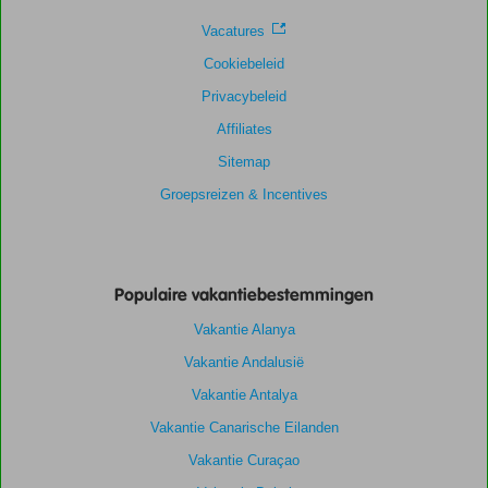
Prijs/kwaliteit
8,1
Wifi kwaliteit
8,3
Vacatures
Cookiebeleid
Privacybeleid
Affiliates
Sitemap
Groepsreizen & Incentives
Populaire vakantiebestemmingen
Vakantie Alanya
Vakantie Andalusië
Vakantie Antalya
Vakantie Canarische Eilanden
Vakantie Curaçao