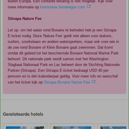
buiten Europa. Een contante betaling is niet mogelijk. Kijk voor
meer informatie op
tourismtax.bonairegov.com
.
Stinapa Nature Fee
Let op: om het water rond Bonaire te betreden heb je een Stinapa
E-ticket nodig. Deze 'Nature Fee' geldt niet alleen voor duikers,
surfers, snorkelaars en andere watersporters, maar ook voor wie in
de zee rond Bonaire of Klein Bonaire gaat zwemmen. Dat komt
omdat dit gebied tot het beschermde Bonaire National Marine Park
behoort. Dit nationale park wordt samen met het Washington
Slagbaai Nationaal Park en Lac beheert door de Stichting Nationale
Parken (Stinapa). Een Stinapa E-ticket bedraagt USD 40 per
persoon en is één kalenderjaar geldig. Voor meer info en aanschaf
van het ticket kijk op
Stinapa Bonaire Nature Fee
.
De
scores
zijn
Gerelateerde hotels
door
onze
klanten