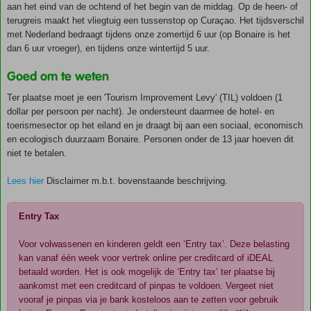
aan het eind van de ochtend of het begin van de middag. Op de heen- of
terugreis maakt het vliegtuig een tussenstop op Curaçao. Het tijdsverschil
met Nederland bedraagt tijdens onze zomertijd 6 uur (op Bonaire is het
dan 6 uur vroeger), en tijdens onze wintertijd 5 uur.
Goed om te weten
Ter plaatse moet je een 'Tourism Improvement Levy' (TIL) voldoen (1
dollar per persoon per nacht). Je ondersteunt daarmee de hotel- en
toerismesector op het eiland en je draagt bij aan een sociaal, economisch
en ecologisch duurzaam Bonaire. Personen onder de 13 jaar hoeven dit
niet te betalen.
Lees hier
Disclaimer m.b.t. bovenstaande beschrijving.
Entry Tax
Voor volwassenen en kinderen geldt een ‘Entry tax’. Deze belasting
kan vanaf één week voor vertrek online per creditcard of iDEAL
betaald worden. Het is ook mogelijk de ‘Entry tax’ ter plaatse bij
aankomst met een creditcard of pinpas te voldoen. Vergeet niet
vooraf je pinpas via je bank kosteloos aan te zetten voor gebruik