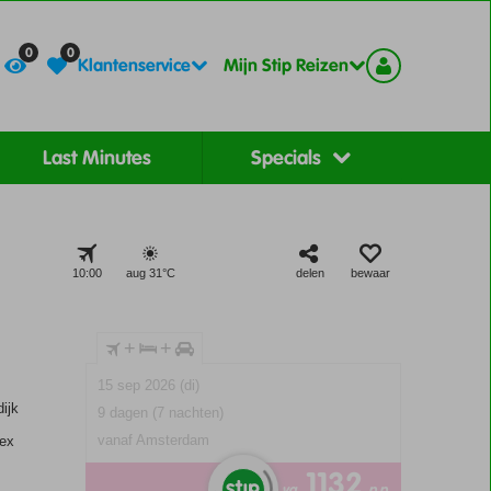
Contact
Registreer
0
0
Klantenservice
Mijn Stip Reizen
Last Minutes
Specials
10:00
aug 31°
C
delen
bewaar
+
+
15 sep 2026 (di)
ijk
9 dagen (7 nachten)
vanaf Amsterdam
lex
1132
va
p.p.