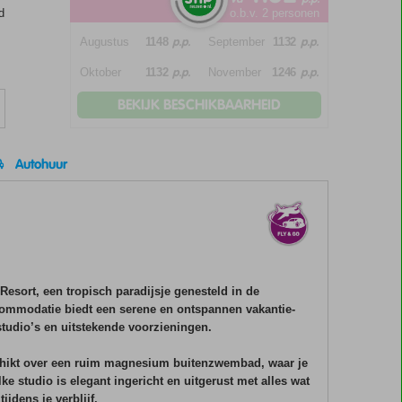
d
o.b.v. 2 personen
p.p.
p.p.
Augustus
1148
September
1132
p.p.
p.p.
Oktober
1132
November
1246
BEKIJK BESCHIKBAARHEID
Autohuur
esort, een tropisch paradijsje genesteld in de
commodatie biedt een serene en ontspannen vakantie-
studio’s en uitstekende voorzieningen.
chikt over een ruim magnesium buitenzwembad, waar je
e studio is elegant ingericht en uitgerust met alles wat
ijdens je verblijf.