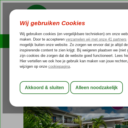
Cruises
Outlet Deals
Bonaire
Home
Kralendijk
Fly & Go Casita Palma Boutique Resort
Fly & Go Casita Palma Boutique
Logies
-
Appartement