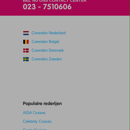
BEL NU ONS CONTACT CENTER
023 - 7510606
Corendon Nederland
Corendon België
Corendon Denmark
Corendon Zweden
Populaire rederijen
AIDA Cruises
Celebrity Cruises