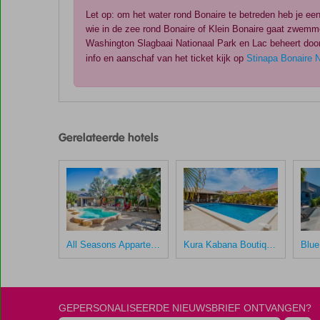
Let op: om het water rond Bonaire te betreden heb je een
wie in de zee rond Bonaire of Klein Bonaire gaat zwemm
Washington Slagbaai Nationaal Park en Lac beheert door 
info en aanschaf van het ticket kijk op
Stinapa Bonaire 
De
scores
zijn
Gerelateerde hotels
door
onze
klanten
gegeven
na
hun
verblijf
in
All Seasons Appartementen
Kura Kabana Boutique Resort
Fly
&
Go
Casita
GEPERSONALISEERDE NIEUWSBRIEF ONTVANGEN?
Palma