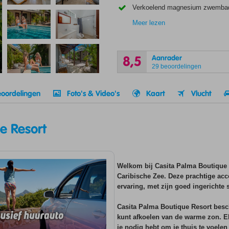
Verkoelend magnesium zwemba
Meer lezen
Aanrader
8,5
29 beoordelingen
oordelingen
Foto's & Video's
Kaart
Vlucht
e Resort
Welkom bij Casita Palma Boutique R
Caribische Zee. Deze prachtige ac
ervaring, met zijn goed ingerichte 
Casita Palma Boutique Resort bes
kunt afkoelen van de warme zon. Elk
je nodig hebt om je thuis te voelen t