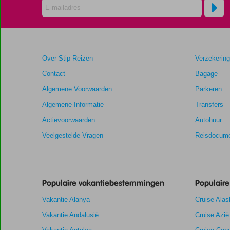
Boutique
Resort
Scores
die
Over Stip Reizen
Verzekerin
ouder
zijn
Contact
Bagage
dan
Algemene Voorwaarden
Parkeren
48
maanden
Algemene Informatie
Transfers
worden
Actievoorwaarden
Autohuur
niet
meer
Veelgestelde Vragen
Reisdocume
weergegeven
om
de
relevantie
Populaire vakantiebestemmingen
Populair
van
de
Vakantie Alanya
Cruise Alas
getoonde
scores
Vakantie Andalusië
Cruise Azië
te