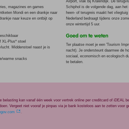
Airport, vlak bij Kralendijk. De terug
series, magazines en games
Schiphol is de volgende dag, aan het
ntketen Mondi en een drankje naar
heen- of terugreis maakt het vliegtui
rankje naar keuze en ontbijt op
Nederland bedraagt tijdens onze zomert
onze wintertijd 5 uur.
Goed om te weten
beschikbaar
f XL-Plus* stoel
Ter plaatse moet je een 'Tourism Impr
vlucht. Middenstoel naast je is
nacht). Je ondersteunt daarmee de hot
sociaal, economisch en ecologisch du
ude/warme snacks
te betalen.
 belasting kan vanaf één week voor vertrek online per creditcard of iDEAL bet
doen. Vergeet niet vooraf je pinpas via je bank kosteloos aan te zetten voor g
regov.com
.