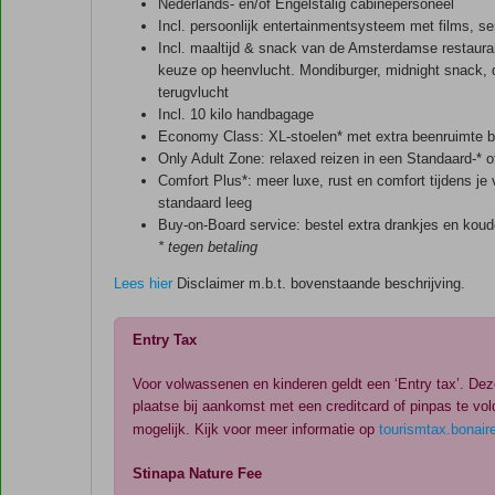
Nederlands- en/of Engelstalig cabinepersoneel
Incl. persoonlijk entertainmentsysteem met films, 
Incl. maaltijd & snack van de Amsterdamse restaura
keuze op heenvlucht. Mondiburger, midnight snack, d
terugvlucht
Incl. 10 kilo handbagage
Economy Class: XL-stoelen* met extra beenruimte 
Only Adult Zone: relaxed reizen in een Standaard-* o
Comfort Plus*: meer luxe, rust en comfort tijdens je 
standaard leeg
Buy-on-Board service: bestel extra drankjes en ko
* tegen betaling
Lees hier
Disclaimer m.b.t. bovenstaande beschrijving.
Entry Tax
Voor volwassenen en kinderen geldt een ‘Entry tax’. Deze
plaatse bij aankomst met een creditcard of pinpas te vol
mogelijk. Kijk voor meer informatie op
tourismtax.bonai
Stinapa Nature Fee