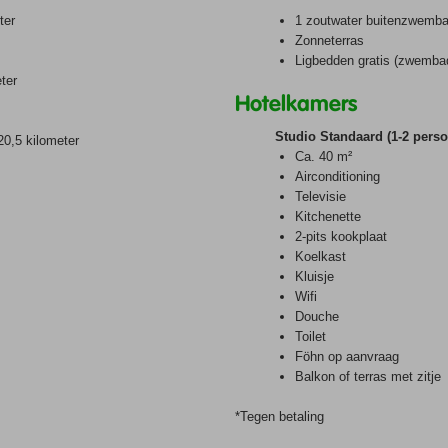
ter
1 zoutwater buitenzwemb
Zonneterras
Ligbedden gratis (zwemba
ter
Hotelkamers
Studio Standaard (1-2 pers
20,5 kilometer
Ca. 40 m²
Airconditioning
Televisie
Kitchenette
2-pits kookplaat
Koelkast
Kluisje
Wifi
Douche
Toilet
Föhn op aanvraag
Balkon of terras met zitje
*Tegen betaling