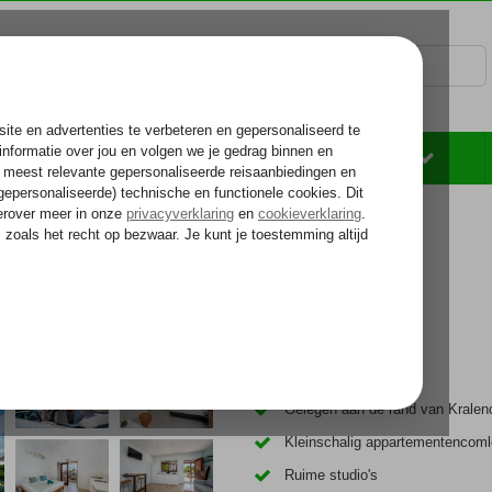
Rondreizen
Zonvakantie
Voelt als thuiskomen...
 Resort
Inclusief huurauto
Gelegen aan de rand van Kralend
Kleinschalig appartementencom
Ruime studio's