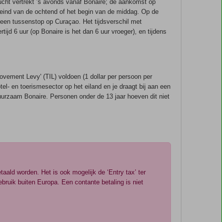
vlucht vertrekt ’s avonds vanaf Bonaire; de aankomst op
 eind van de ochtend of het begin van de middag. Op de
g een tussenstop op Curaçao. Het tijdsverschil met
ijd 6 uur (op Bonaire is het dan 6 uur vroeger), en tijdens
ovement Levy' (TIL) voldoen (1 dollar per persoon per
el- en toerismesector op het eiland en je draagt bij aan een
urzaam Bonaire. Personen onder de 13 jaar hoeven dit niet
aald worden. Het is ook mogelijk de ‘Entry tax’ ter
ebruik buiten Europa. Een contante betaling is niet