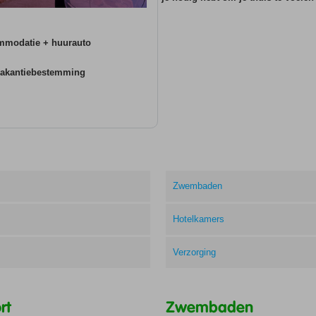
ommodatie + huurauto
 vakantiebestemming
Zwembaden
Hotelkamers
Verzorging
rt
Zwembaden