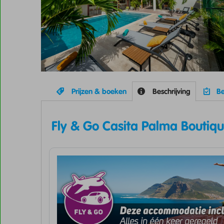
Prijzen & boeken
Beschrijving
Be
Fly & Go Casita Palma Boutiqu