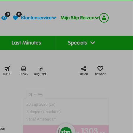
Contact
Registreer
0
0
Klantenservice
Mijn Stip Reizen
Last Minutes
Specials
03:00
00:45
aug 29°
C
delen
bewaar
+
20 sep 2026 (zo)
8 dagen (7 nachten)
vanaf Amsterdam
1303
bar
va
p.p.