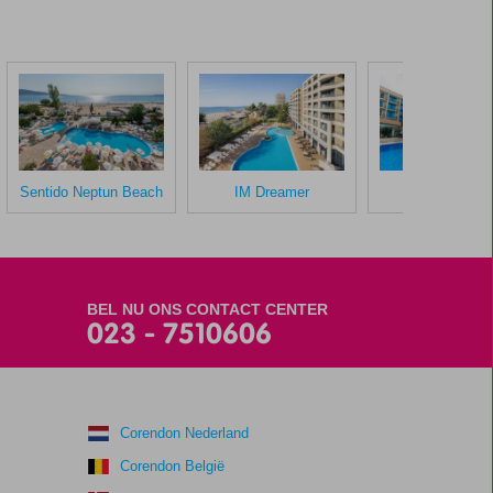
Sentido Neptun Beach
IM Dreamer
Tiarra Beach
BEL NU ONS CONTACT CENTER
023 - 7510606
Corendon Nederland
Corendon België