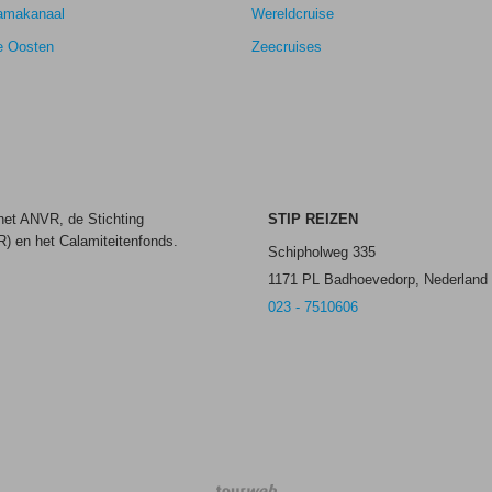
amakanaal
Wereldcruise
e Oosten
Zeecruises
 het ANVR, de Stichting
STIP REIZEN
) en het Calamiteitenfonds.
Schipholweg 335
1171 PL Badhoevedorp, Nederland
023 - 7510606