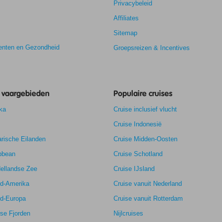
Privacybeleid
Affiliates
Sitemap
nten en Gezondheid
Groepsreizen & Incentives
e vaargebieden
Populaire cruises
ka
Cruise inclusief vlucht
Cruise Indonesië
rische Eilanden
Cruise Midden-Oosten
bbean
Cruise Schotland
ellandse Zee
7,9
Cruise IJsland
9,4
rd-Amerika
Cruise vanuit Nederland
k
-
rd-Europa
Cruise vanuit Rotterdam
8,0
se Fjorden
Nijlcruises