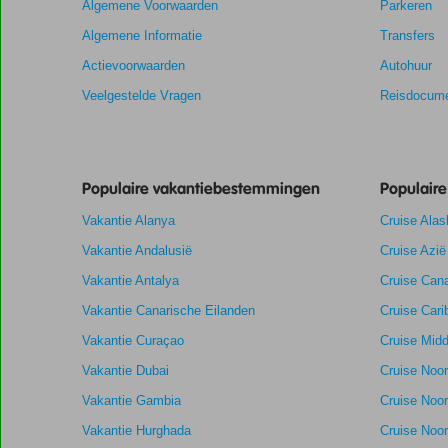
Algemene Voorwaarden
Parkeren
maanden
worden
Algemene Informatie
Transfers
niet
Actievoorwaarden
Autohuur
meer
weergegeven
Veelgestelde Vragen
Reisdocume
om
de
relevantie
van
Populaire vakantiebestemmingen
Populair
de
getoonde
Vakantie Alanya
Cruise Alas
scores
te
Vakantie Andalusië
Cruise Azië
garanderen.
Vakantie Antalya
Cruise Cana
Vakantie Canarische Eilanden
Cruise Cari
Totale score
9,0
Scoreverdeling
Vakantie Curaçao
Algemene indruk
9,0
Eten
Cruise Midd
Gebaseerd
Ligging
8,9
Kamers
Vakantie Dubai
Cruise Noo
op:
Uitstekend
Service
9,0
Kindvriendelij
64
Vakantie Gambia
Cruise Noo
Prijs/kwaliteit
8,7
Wifi kwaliteit
beoordelingen
Vakantie Hurghada
Cruise Noor