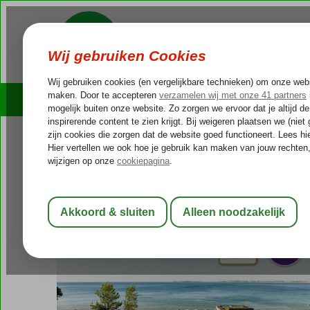
Cruises
Outlet Deals
Bulgarije
Home
Zwarte Zee
Sunny Beach
Secrets Sunny Beach Re
Secrets Sunny Beach Resort & 
Ultra All Inclusive
-
Hotel