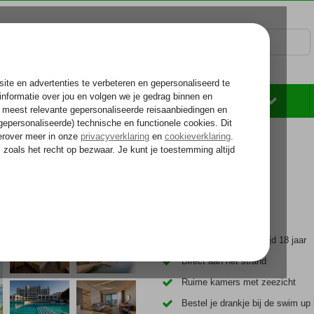
Rondreizen
Zonvakantie
Voelt als thuiskomen...
sort & Spa
Spa
Only Adult, min. leeftijd 18 jaar
Direct aan het strand
Ruime kamers met zeezicht
Bestel je drankje bij de swim up 