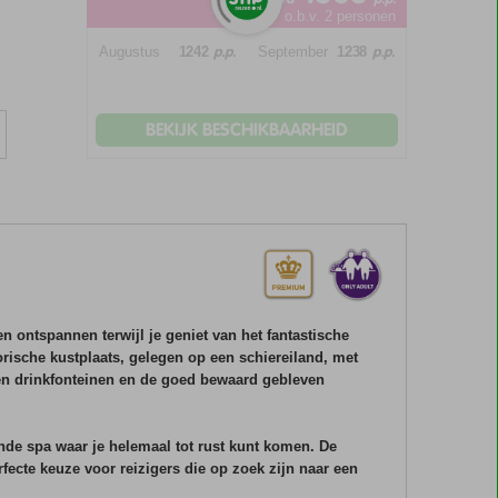
o.b.v. 2 personen
p.p.
p.p.
Augustus
1242
September
1238
BEKIJK BESCHIKBAARHEID
n ontspannen terwijl je geniet van het fantastische
orische kustplaats, gelegen op een schiereiland, met
en drinkfonteinen en de goed bewaard gebleven
ende spa waar je helemaal tot rust kunt komen. De
fecte keuze voor reizigers die op zoek zijn naar een