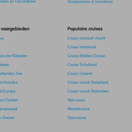
nten en Gezondheid
Groepsreizen & Incentives
e vaargebieden
Populaire cruises
ka
Cruise inclusief vlucht
Cruise Indonesië
rische Eilanden
Cruise Midden-Oosten
bbean
Cruise Schotland
6,6
ellandse Zee
Cruise IJsland
6,2
k
5,7
rd-Amerika
Cruise vanuit Nederland
4,4
rd-Europa
Cruise vanuit Rotterdam
se Fjorden
Nijlcruises
amakanaal
Wereldcruise
e Oosten
Zeecruises