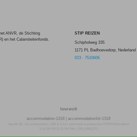
 het ANVR, de Stichting
STIP REIZEN
) en het Calamiteitenfonds.
Schipholweg 335
1171 PL Badhoevedorp, Nederland
023 - 7510606
TourWeb
©
accommodation-1318
| accommodationId=1318
NetMatch
stip-NL-NL | Accommodation | 380.0.0.13 | netm-web-ui-production-7f756f55dd-n6hzs
5:11:58 PM (5:11:58 PM) | 230 (188|137)