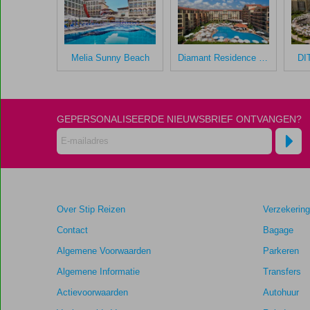
na
hun
verblijf
in
Melia Sunny Beach
Diamant Residence Hotel & Spa
DI
Meridian
hotel
(ex.
Smartline
GEPERSONALISEERDE NIEUWSBRIEF ONTVANGEN?
Meridian)
Scores
die
ouder
zijn
Over Stip Reizen
Verzekerin
dan
48
Contact
Bagage
maanden
Algemene Voorwaarden
Parkeren
worden
niet
Algemene Informatie
Transfers
meer
Actievoorwaarden
Autohuur
weergegeven
om