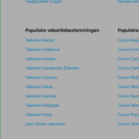
Veelgestelde Vragen
Reisdocume
de
relevantie
van
de
Populaire vakantiebestemmingen
Populair
getoonde
scores
Vakantie Alanya
Cruise Alas
te
garanderen.
Vakantie Andalusië
Cruise Azië
Vakantie Antalya
Cruise Cana
7,0
Totale score
Scoreverdeling
Vakantie Canarische Eilanden
Cruise Cari
Algemene indruk
7,0
Eten
Gebaseerd
Vakantie Curaçao
Cruise Midd
Ligging
8,0
Kamers
op:
Voldoende/goed
Service
6,4
Kindvriendelij
Vakantie Dubai
Cruise Noo
20
Prijs/kwaliteit
6,6
Wifi kwaliteit
beoordelingen
Vakantie Gambia
Cruise Noo
Vakantie Hurghada
Cruise Noor
Vakantie Kreta
Cruise Pan
Last minute vakanties
Cruise Verr