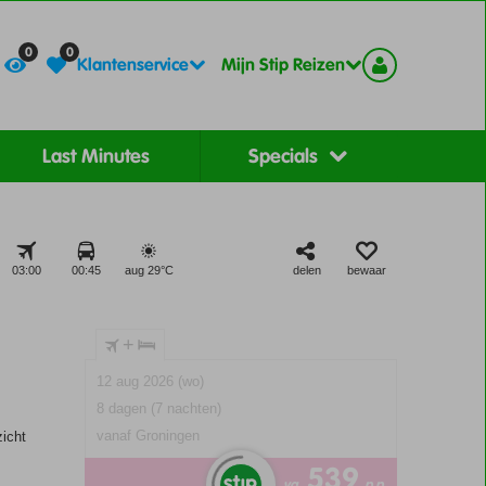
Contact
Registreer
0
0
Klantenservice
Mijn Stip Reizen
Last Minutes
Specials
03:00
00:45
aug 29°
C
delen
bewaar
+
12 aug 2026 (wo)
8 dagen (7 nachten)
vanaf Groningen
icht
539
va
p.p.