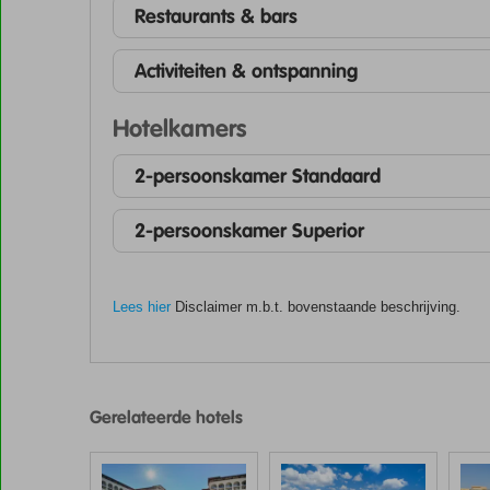
Restaurants & bars
Activiteiten & ontspanning
Hotelkamers
2-persoonskamer Standaard
2-persoonskamer Superior
Lees hier
Disclaimer m.b.t. bovenstaande beschrijving.
De
scores
zijn
Gerelateerde hotels
door
onze
klanten
gegeven