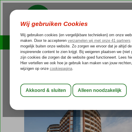
Cruises
Outlet Deals
Bulgarije
Home
Zwarte Zee
Sunny Beach
Meridian hotel (ex. Smart
Meridian hotel (ex. Smartline M
Logies en ontbijt
-
Hotel