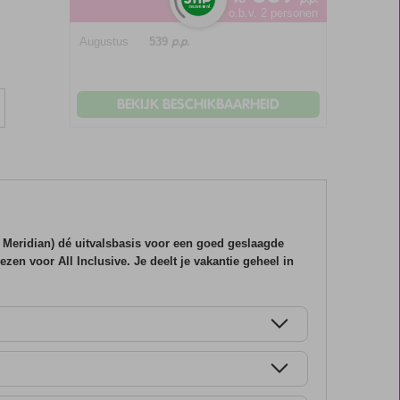
o.b.v. 2 personen
p.p.
Augustus
539
BEKIJK BESCHIKBAARHEID
e Meridian) dé uitvalsbasis voor een goed geslaagde
ezen voor All Inclusive. Je deelt je vakantie geheel in