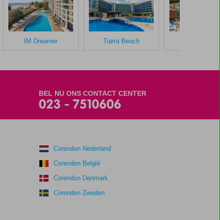
IM Dreamer
Tiarra Beach
Laguna Park
BEL NU ONS CONTACT CENTER
023 - 7510606
Corendon Nederland
Corendon België
Corendon Denmark
Corendon Zweden