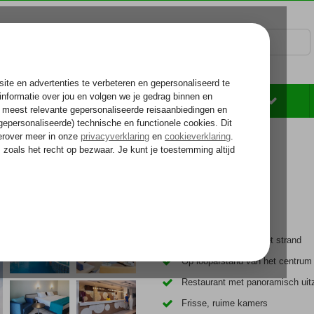
Rondreizen
Zonvakantie
Voelt als thuiskomen...
line Meridian)
eridian)
Slechts 200 m van het strand
Op loopafstand van het centrum
Restaurant met panoramisch uitz
Frisse, ruime kamers