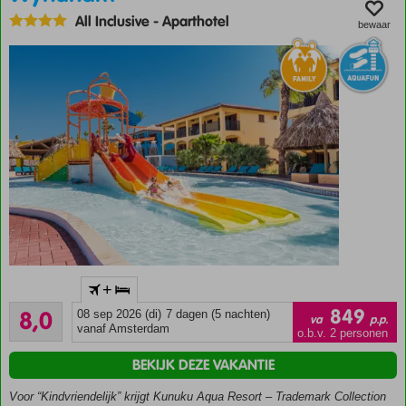
All Inclusive
-
Aparthotel
bewaar
Eén van de
+
beste
Zeer goed
vakantiedeals
849
8,0
08 sep 2026 (di)
7 dagen (5 nachten)
va
p.p.
1143
op Curaçao
vanaf Amsterdam
o.b.v. 2 personen
beoordelingen
Prachtig
BEKIJK DEZE VAKANTIE
resort in
unieke
Voor “Kindvriendelijk” krijgt Kunuku Aqua Resort – Trademark Collection
Caribische