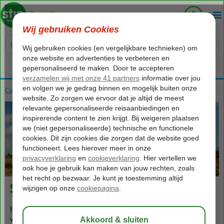
Voelt als thuiskomen...
Curaçao
Home
Sint Willibrordus
849
va
p.p.
o.b.v. 2 personen
Sint Willibrordus
Ben je op zoek naar een unieke vakantie-ervaring? Overweeg dan een
vakantie in Sint-Willibrordus, een pittoresk dorpje op het prachtige