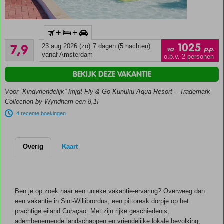
Inclusief
+
+
huurauto
Goed
1025
7,9
23 aug 2026 (zo)
7 dagen (5 nachten)
Prachtig
va
p.p.
1388
vanaf Amsterdam
resort in
o.b.v. 2 personen
beoordelingen
unieke
BEKIJK DEZE VAKANTIE
Caribische
stijl
Voor “Kindvriendelijk” krijgt Fly & Go Kunuku Aqua Resort – Trademark
Comfortabele
Collection by Wyndham een 8,1!
(familie)kamers en
4 recente boekingen
ruime 4-
kamerappartementen
Buffet,
Overig
Kaart
pizza,
BBQ
of
sushi
Ben je op zoek naar een unieke vakantie-ervaring? Overweeg dan
Blijf fit
een vakantie in Sint-Willibrordus, een pittoresk dorpje op het
in de
prachtige eiland Curaçao. Met zijn rijke geschiedenis,
Kunuku
adembenemende landschappen en vriendelijke lokale bevolking,