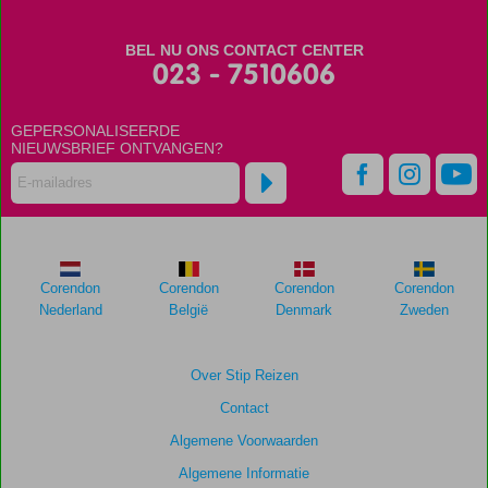
BEL NU ONS CONTACT CENTER
023 - 7510606
GEPERSONALISEERDE
NIEUWSBRIEF ONTVANGEN?
Corendon
Corendon
Corendon
Corendon
Nederland
België
Denmark
Zweden
Over Stip Reizen
Contact
Algemene Voorwaarden
Algemene Informatie