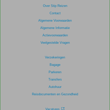
getoonde
Over Stip Reizen
scores
Contact
te
garanderen.
Algemene Voorwaarden
Algemene Informatie
Totale
Actievoorwaarden
score
Veelgestelde Vragen
Gebaseerd
op:
221
Verzekeringen
beoordelingen
Bagage
Parkeren
Scoreverdeling
Transfers
Algemene indruk
7,5
Eten
7,2
Autohuur
Ligging
8,4
Kamers
6,5
Service
8,1
Kindvriendelijk
6,5
Reisdocumenten en Gezondheid
Prijs/kwaliteit
7,8
Wifi kwaliteit
5,4
Vacatures