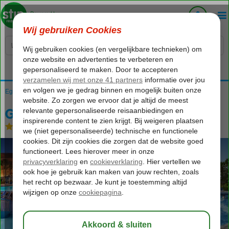
Voelt als thuiskomen...
Egypte
Home
Rode Zee
Hurghada
Hurghada-Stad
Giftun Azur
Giftun Azur
All Inclusive
-
Hotel