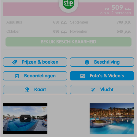
509
va
p.p.
o.b.v. 2 personen
p.p.
p.p.
Augustus
630
September
708
p.p.
p.p.
Oktober
696
November
546
BEKIJK BESCHIKBAARHEID
Prijzen & boeken
Beschrijving
Beoordelingen
Foto's & Video's
Kaart
Vlucht