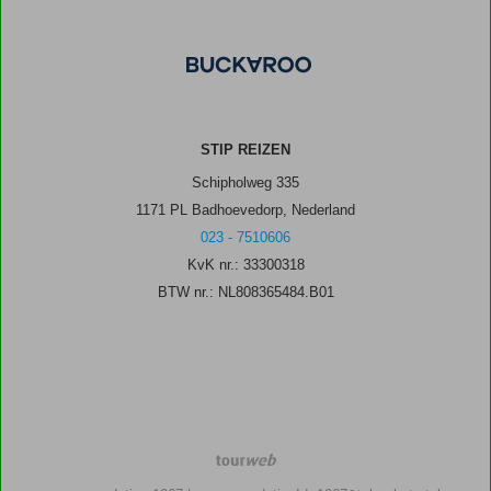
STIP REIZEN
Schipholweg 335
1171 PL Badhoevedorp, Nederland
023 - 7510606
KvK nr.: 33300318
BTW nr.: NL808365484.B01
TourWeb
©