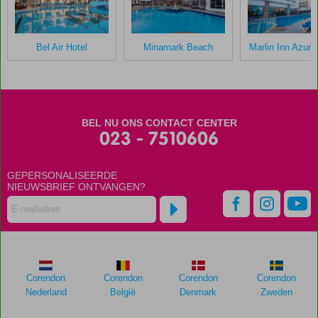
hun
verblijf
in
Bel Air Hotel
Minamark Beach
Marlin Inn Azur 
Giftun
Azur
Scores
die
BEL NU ONS CONTACT CENTER
ouder
023 - 7510606
zijn
dan
GEPERSONALISEERDE
48
NIEUWSBRIEF ONTVANGEN?
maanden
worden
niet
meer
weergegeven
om
de
Corendon
Corendon
Corendon
Corendon
relevantie
Nederland
België
Denmark
Zweden
van
de