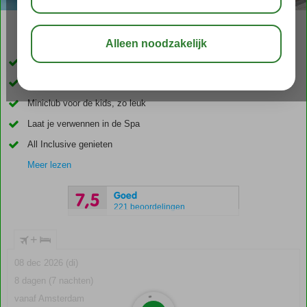
04:50
00:20
aug 34°
C
delen
bewaar
Loop zo het zandstrand op
Volop keuze met 7 restaurants
Miniclub voor de kids, zo leuk
Laat je verwennen in de Spa
All Inclusive genieten
Meer lezen
Goed
7,5
221 beoordelingen
+
08 dec 2026 (di)
8 dagen (7 nachten)
vanaf Amsterdam