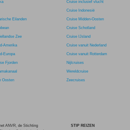
ka
Cruise inclusief vlucht
Cruise Indonesië
rische Eilanden
Cruise Midden-Oosten
9,2
bbean
Cruise Schotland
9,4
ellandse Zee
Cruise IJsland
k
-
8,8
rd-Amerika
Cruise vanuit Nederland
rd-Europa
Cruise vanuit Rotterdam
se Fjorden
Nijlcruises
amakanaal
Wereldcruise
e Oosten
Zeecruises
 het ANVR, de Stichting
STIP REIZEN