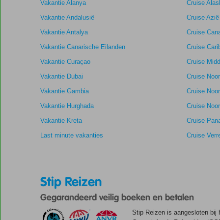
Vakantie Alanya
Cruise Alas
garanderen.
Vakantie Andalusië
Cruise Azië
Totale score
9,4
Scoreverdeling
Vakantie Antalya
Cruise Cana
Algemene indruk
9,4
Eten
Vakantie Canarische Eilanden
Cruise Cari
Gebaseerd
Ligging
9,5
Kamers
op:
Vakantie Curaçao
Uitstekend
Cruise Midd
Service
9,9
Kindvriendelij
22
Prijs/kwaliteit
8,9
Wifi kwaliteit
Vakantie Dubai
Cruise Noo
beoordelingen
Vakantie Gambia
Cruise Noo
Vakantie Hurghada
Cruise Noor
Vakantie Kreta
Cruise Pan
Last minute vakanties
Cruise Verr
Stip Reizen
Gegarandeerd veilig boeken en betalen
Stip Reizen is aangesloten bij