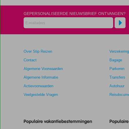
Life
Style
GEPERSONALISEERDE NIEUWSBRIEF ONTVANGEN?
Scores
die
ouder
zijn
dan
Over Stip Reizen
Verzekerin
48
maanden
Contact
Bagage
worden
Algemene Voorwaarden
Parkeren
niet
meer
Algemene Informatie
Transfers
weergegeven
Actievoorwaarden
Autohuur
om
de
Veelgestelde Vragen
Reisdocume
relevantie
van
de
getoonde
Populaire vakantiebestemmingen
Populair
scores
te