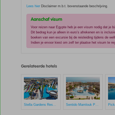
Lees hier
Disclaimer m.b.t. bovenstaande beschrijving.
Aanschaf visum
Voor reizen naar Egypte heb je een visum nodig dat je bi
Dit bedrag kun je alleen in euro’s afrekenen en is inclus
boeken van een excursie bij de reisleiding tijdens de we
Indien je ervoor kiest om zelf ter plaatse het visum te re
De
scores
zijn
Gerelateerde hotels
door
onze
klanten
gegeven
na
hun
verblijf
in
Stella Gardens Resort & Spa Makadi Bay
Sentido Mamlouk Palace
Steigenberger
Pure