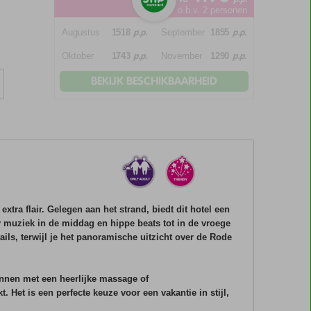
o.b.v. 2 personen
p.p.
p.p.
Augustus
1518
September
1855
p.p.
p.p.
Oktober
1743
November
1290
BEKIJK BESCHIKBAARHEID
xtra flair. Gelegen aan het strand, biedt dit hotel een
ngy muziek in de middag en hippe beats tot in de vroege
ails, terwijl je het panoramische uitzicht over de Rode
wennen met een heerlijke massage of
 Het is een perfecte keuze voor een vakantie in stijl,