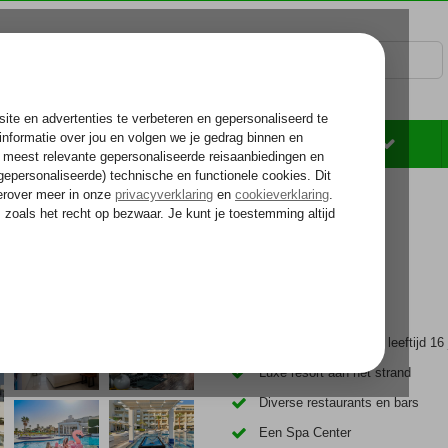
Rondreizen
Zonvakantie
Voelt als thuiskomen...
 Pure Life Style
Only Adult hotel; min. leeftijd 16 
Luxe resort aan het strand
Diverse restaurants en bars
Een Spa Center