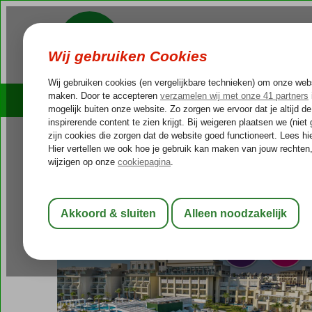
Cruises
Outlet Deals
Egypte
Home
Rode Zee
Hurghada
Hurghada-Stad
Steigenberger
Steigenberger Pure Life Style
All Inclusive
-
Hotel