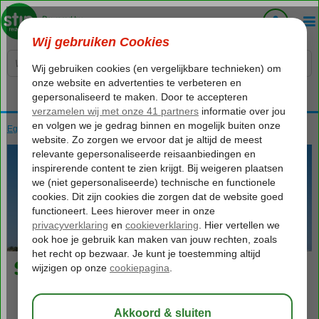
Voelt als thuiskomen...
Egypte
Home
Rode Zee
Hurghada
Safaga
Safaga
Foto's & video
Kaart