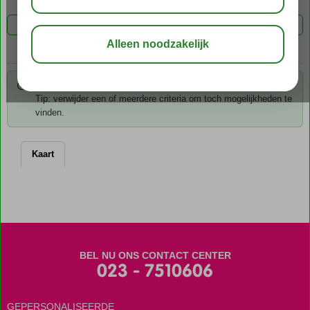
FILTER 0 AANBIEDINGEN
Voor de gekozen criteria hebben we helaas geen mogelijkheden.
Tip: verwijder een of meerdere criteria om toch mogelijkheden te
vinden.
Kaart
BEL NU ONS CONTACT CENTER
023 - 7510606
GEPERSONALISEERDE