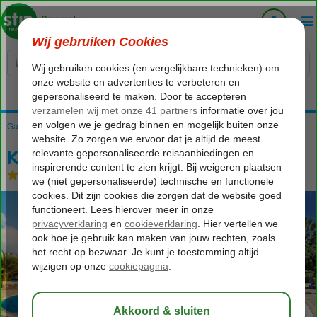
Voelt als thuiskomen...
Gambia
Home
West Gambia
Kololi
Kairaba Beach Hotel
Kairaba Beach Hotel
Logies en ontbijt
-
Hotel