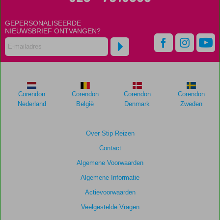
ouder
zijn
GEPERSONALISEERDE
dan
NIEUWSBRIEF ONTVANGEN?
48
maanden
worden
niet
meer
weergegeven
om
Corendon
Corendon
Corendon
Corendon
de
Nederland
België
Denmark
Zweden
relevantie
van
de
Over Stip Reizen
getoonde
Contact
scores
te
Algemene Voorwaarden
garanderen.
Algemene Informatie
Actievoorwaarden
Veelgestelde Vragen