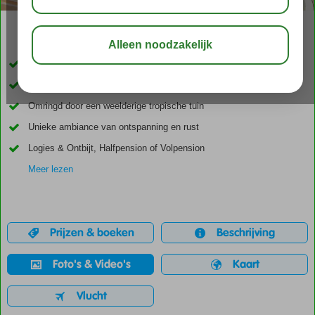
06:15
00:25
aug 32°
C
delen
bewaar
Direct aan het fraaie gouden zandstrand
Zeer ruime kamers en suites boekbaar
Omringd door een weelderige tropische tuin
Unieke ambiance van ontspanning en rust
Logies & Ontbijt, Halfpension of Volpension
Meer lezen
Prijzen & boeken
Beschrijving
Foto's & Video's
Kaart
Vlucht