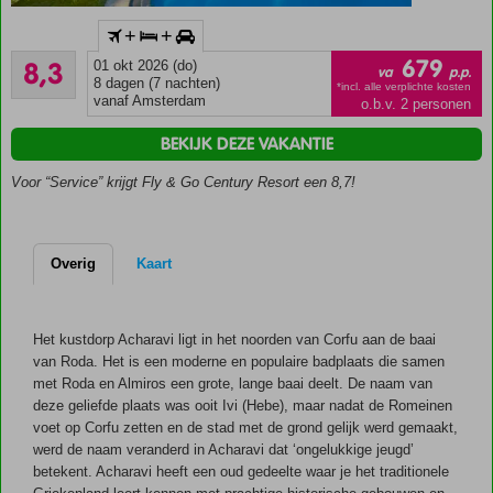
Inclusief
+
+
huurauto
Zeer goed
679
8,3
01 okt 2026 (do)
Zwembad
va
p.p.
33
8 dagen (7 nachten)
met apart
*incl. alle verplichte kosten
beoordelingen
vanaf Amsterdam
o.b.v. 2 personen
kinderbad
Omringd
BEKIJK DEZE VAKANTIE
door een
Voor “Service” krijgt Fly & Go Century Resort een 8,7!
prachtige
tuin
Ook
Halfpension
Overig
Kaart
mogelijk
Het kustdorp Acharavi ligt in het noorden van Corfu aan de baai
van Roda. Het is een moderne en populaire badplaats die samen
met Roda en Almiros een grote, lange baai deelt. De naam van
deze geliefde plaats was ooit Ivi (Hebe), maar nadat de Romeinen
voet op Corfu zetten en de stad met de grond gelijk werd gemaakt,
werd de naam veranderd in Acharavi dat ‘ongelukkige jeugd’
betekent. Acharavi heeft een oud gedeelte waar je het traditionele