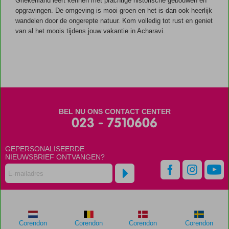
Griekenland leert kennen met prachtige historische gebouwen en
opgravingen. De omgeving is mooi groen en het is dan ook heerlijk
wandelen door de ongerepte natuur. Kom volledig tot rust en geniet
van al het moois tijdens jouw vakantie in Acharavi.
BEL NU ONS CONTACT CENTER
023 - 7510606
GEPERSONALISEERDE
NIEUWSBRIEF ONTVANGEN?
Corendon
Corendon
Corendon
Corendon