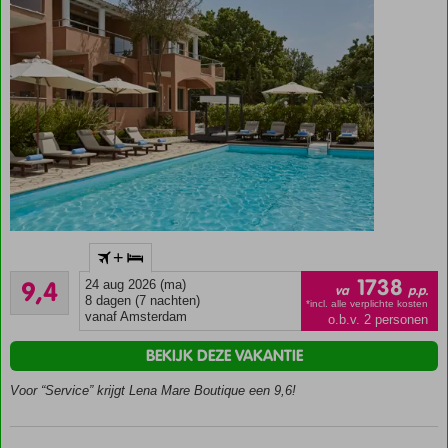
Kleinschalig
+
hotel met
Uitstekend
een rustige
1738
9,4
24 aug 2026 (ma)
va
p.p.
5
ligging
8 dagen (7 nachten)
*incl. alle verplichte kosten
beoordelingen
vanaf Amsterdam
o.b.v. 2 personen
Op
loopafstand
BEKIJK DEZE VAKANTIE
van
Acharavi
Voor “Service” krijgt Lena Mare Boutique een 9,6!
Zwembad
met