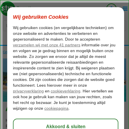
Voelt als thuiskomen...
Griekenland
Home
Corfu
Corfu
Acharavi
679
va
p.p.
o.b.v. 2 personen
Acharavi
Het kustdorp Acharavi ligt in het noorden van Corfu aan de baai van
Roda. Het is een moderne en populaire badplaats die samen met