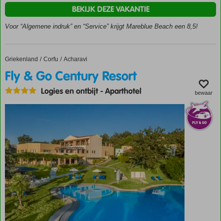
Vlak
BEKIJK DEZE VAKANTIE
bij het
strand
Voor “Algemene indruk” en “Service” krijgt Mareblue Beach een 8,5!
3
restaurants
Activiteiten
Griekenland
Fly & Go Century Resort
Home
Corfu
Acharavi
voor jong
Fly & Go Century Resort
en oud
Logies en ontbijt
-
Aparthotel
bewaar