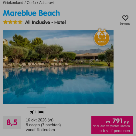
loungeplek
Griekenland
Mareblue Beach
Home
Corfu
Acharavi
Mareblue Beach
All Inclusive
-
Hotel
bewaar
Rustig
+
gelegen
Aanrader
in een
791
8,5
16 okt 2026 (vr)
va
p.p.
28
groene
8 dagen (7 nachten)
*incl. alle verplichte kosten
beoordelingen
vanaf Rotterdam
o.b.v. 2 personen
omgeving