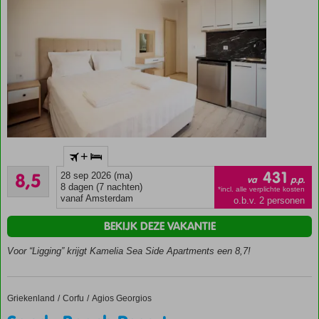
Op
+
steenworp
Aanrader
afstand
431
8,5
28 sep 2026 (ma)
va
p.p.
27
van het
8 dagen (7 nachten)
*incl. alle verplichte kosten
beoordelingen
vanaf Amsterdam
o.b.v. 2 personen
strand
Op
BEKIJK DEZE VAKANTIE
loopafstand
van Agios
Voor “Ligging” krijgt Kamelia Sea Side Apartments een 8,7!
Georgios
Kleinschalige
accommodatie
Griekenland
Sandy Beach Resort
Home
Corfu
Agios Georgios
Ruime en