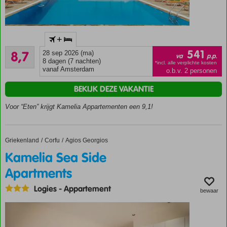
Kleinschalige
+
accommodatie
Aanrader
541
8,7
28 sep 2026 (ma)
Moderne
va
p.p.
57
8 dagen (7 nachten)
studio's en
*incl. alle verplichte kosten
beoordelingen
vanaf Amsterdam
o.b.v. 2 personen
appartementen
Comfortabele
BEKIJK DEZE VAKANTIE
appartementen
Voor “Eten” krijgt Kamelia Appartementen een 9,1!
voor een
zorgeloos
verblijf
Rustige
Griekenland
Kamelia Sea Side Apartments
Home
Corfu
Agios Georgios
ligging
Kamelia Sea Side
Strand
Apartments
en
centrum
Logies
-
Appartement
bewaar
om de
hoek