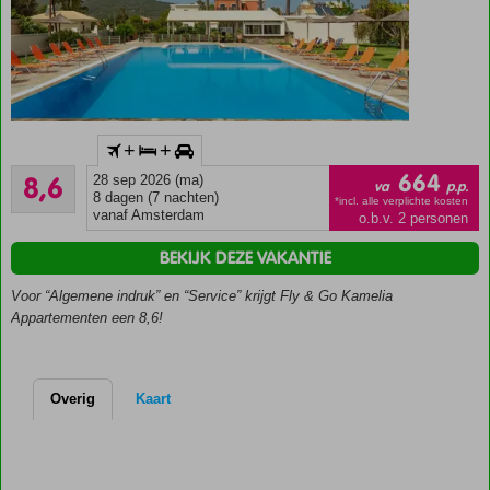
Inclusief
+
+
huurauto
Aanrader
664
8,6
28 sep 2026 (ma)
Kleinschalige
va
p.p.
69
8 dagen (7 nachten)
accommodatie
*incl. alle verplichte kosten
beoordelingen
vanaf Amsterdam
o.b.v. 2 personen
Moderne
studio's en
BEKIJK DEZE VAKANTIE
appartementen
Voor “Algemene indruk” en “Service” krijgt Fly & Go Kamelia
Rustige
Appartementen een 8,6!
ligging
Strand
en
centrum
Overig
Kaart
om de
hoek