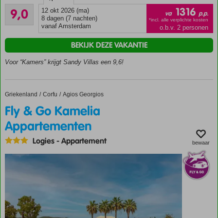
Uitstekend
duurzaamheidscertificaat
1316
9,0
12 okt 2026 (ma)
va
p.p.
5
8 dagen (7 nachten)
Ruime
*incl. alle verplichte kosten
beoordelingen
vanaf Amsterdam
o.b.v. 2 personen
keuze uit
diverse
BEKIJK DEZE VAKANTIE
comfortabele
kamertypes
Voor “Kamers” krijgt Sandy Villas een 9,6!
Zeer
ruime
villa’s
Griekenland
Fly & Go Kamelia Appartementen
Home
Corfu
Agios Georgios
voor
Fly & Go Kamelia
maximaal
6
Appartementen
personen
Logies
-
Appartement
Volop
bewaar
smullen
met
diverse
restaurants
Blijf in shape
dankzij diverse
sportfaciliteiten