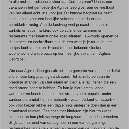
In alle rust de traditionele sfeer van Corfu ervaren? Dan is een
vakantie in het gemoedelijke Aghios Georgios, aan de westkust
van het eiland echt iets voor jou. Dit knusse badplaatsje heeft
alles in huis voor een heerlijke vakantie en het is er nog
betrekkelijk rustig. Aan de kustweg vind je naast een aantal
winkels en supermarkten, ook verschillende tavernes en
restaurants met internationale specialiteiten. ‘s Avonds openen de
discotheek en cocktailbars hun deuren waar je je tot in de late
uurtjes kunt vermaken. Proost met het bekende Griekse
alcoholische drankje ouzo op een heerlijke vakantie in Aghios
Georgios!
Wie naar Aghios Georgios afreist, kan genieten van een maar liefst
5 kilometer lang prachtig zandstrand. Het is zelfs een van de
breedste stranden van het eiland en biedt alle faciliteiten die een
goed strand hoort te hebben. Zo kan je hier verschillende
watersporten beoefenen en is het strand vooral populair onder
windsurfers omdat het hier behoorlijk waait. Je kunt er natuurlijk
ook voor kiezen lekker een dagje niets anders te doen dan in een
strandstoel relaxen. Gezinnen met kinderen zijn hier trouwens
helemaal op hun plek vanwege de langzaam aflopende zeebodem.
Strijk aan het eind van de dag neer in een van de gezellige
restaurantjes langs de kustweg en geniet van de visvangst van de