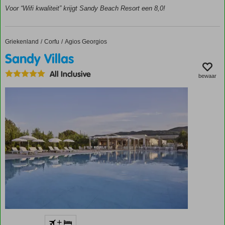
suites (tot 6
Voor “Wifi kwaliteit” krijgt Sandy Beach Resort een 8,0!
personen)
Smullen dankzij
diverse eet- en
Griekenland
Sandy Villas
Home
Corfu
Agios Georgios
drinkgelegenheden
Sandy Villas
Volop sport- en
ontspanningsfaciliteiten
All Inclusive
bewaar
Accommodatie met een
+
GSTC erkend