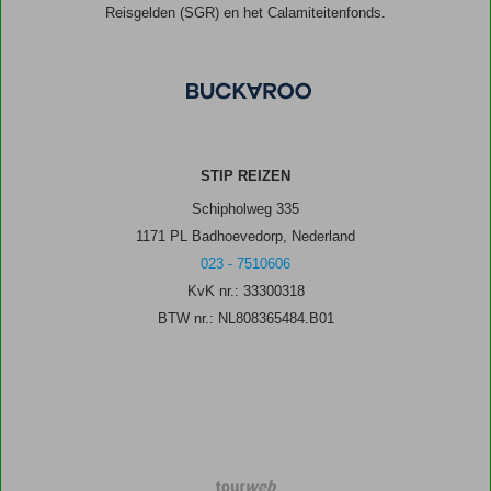
Reisgelden (SGR) en het Calamiteitenfonds.
STIP REIZEN
Schipholweg 335
1171 PL Badhoevedorp, Nederland
023 - 7510606
KvK nr.: 33300318
BTW nr.: NL808365484.B01
TourWeb