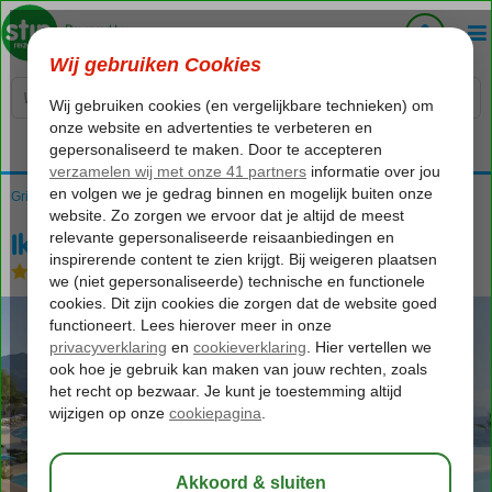
Voelt als thuiskomen...
Griekenland
Home
Corfu
Dassia
Ikos Dassia
Ikos Dassia
All Inclusive
-
Hotel