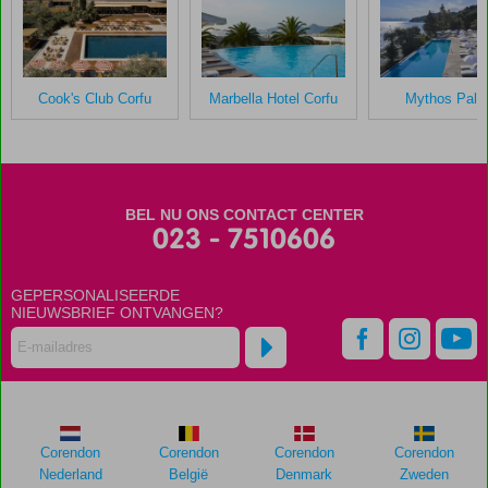
Cook's Club Corfu
Marbella Hotel Corfu
Mythos Pala
BEL NU ONS CONTACT CENTER
023 - 7510606
GEPERSONALISEERDE
NIEUWSBRIEF ONTVANGEN?
Corendon
Corendon
Corendon
Corendon
Nederland
België
Denmark
Zweden