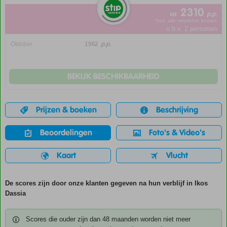
2310
va
p.p.
*incl. alle verplichte kosten
o.b.v. 2 personen
p.p.
Oktober
1962
BEKIJK BESCHIKBAARHEID
Prijzen & boeken
Beschrijving
Beoordelingen
Foto's & Video's
Kaart
Vlucht
De scores zijn door onze klanten gegeven na hun verblijf in Ikos
Dassia
Scores die ouder zijn dan 48 maanden worden niet meer