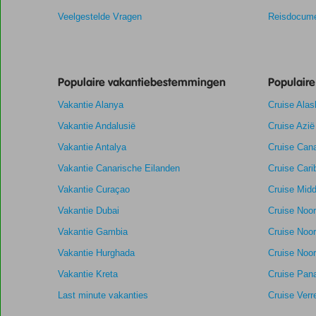
relevantie
Veelgestelde Vragen
Reisdocume
van
de
getoonde
scores
Populaire vakantiebestemmingen
Populair
te
garanderen.
Vakantie Alanya
Cruise Alas
Vakantie Andalusië
Cruise Azië
Totale score
9,1
Scoreverdeling
Vakantie Antalya
Algemene indruk
9,1
Eten
Cruise Cana
Gebaseerd
Ligging
8,8
Kamers
Vakantie Canarische Eilanden
Cruise Cari
op:
Uitstekend
Service
9,2
Kindvriendelij
19
Vakantie Curaçao
Cruise Midd
Prijs/kwaliteit
8,7
Wifi kwaliteit
beoordelingen
Vakantie Dubai
Cruise Noo
Vakantie Gambia
Cruise Noo
Vakantie Hurghada
Cruise Noor
Vakantie Kreta
Cruise Pan
Last minute vakanties
Cruise Verr