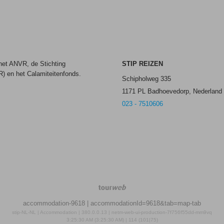
 het ANVR, de Stichting
STIP REIZEN
) en het Calamiteitenfonds.
Schipholweg 335
1171 PL Badhoevedorp, Nederland
023 - 7510606
TourWeb
©
accommodation-9618
| accommodationId=9618&tab=map-tab
NetMatch
stip-NL-NL | Accommodation | 380.0.0.13 | netm-web-ui-production-7f756f55dd-mm9vq
3:25:30 AM (3:25:30 AM) | 114 (101|75)