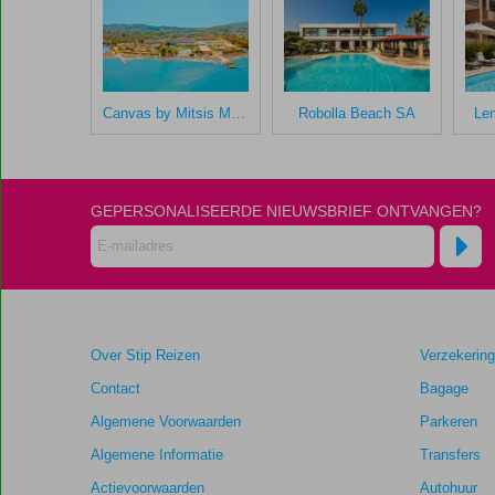
gegeven
na
hun
verblijf
in
Canvas by Mitsis Messonghi
Robolla Beach SA
Le
Aeolos
Beach
Resort
GEPERSONALISEERDE NIEUWSBRIEF ONTVANGEN?
Scores
die
ouder
zijn
dan
48
Over Stip Reizen
Verzekerin
maanden
worden
Contact
Bagage
niet
Algemene Voorwaarden
Parkeren
meer
weergegeven
Algemene Informatie
Transfers
om
Actievoorwaarden
Autohuur
de