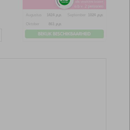
*incl. alle verplichte kosten
o.b.v. 2 personen
p.p.
p.p.
Augustus
1424
September
1024
p.p.
Oktober
861
BEKIJK BESCHIKBAARHEID