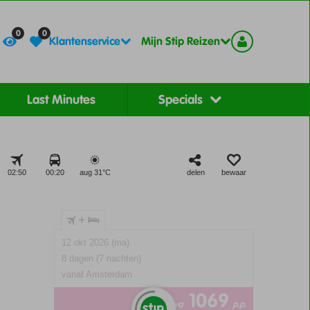
Contact
Registreer
0
0
Klantenservice
Mijn Stip Reizen
Last Minutes
Specials
02:50
00:20
aug 31°
C
delen
bewaar
+
12 okt 2026 (ma)
8 dagen (7 nachten)
vanaf Amsterdam
1069
va
p.p.