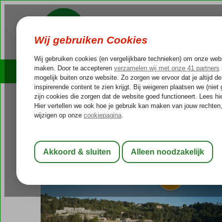
Cruises
Outlet Deals
Griekenland
Home
Corfu
Perama
Aeolos Beach Resort
Aeolos Beach Resort
All Inclusive
-
Hotel