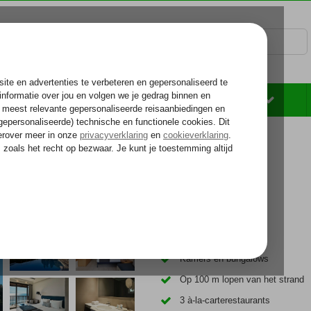
Rondreizen
Zonvakantie
Voelt als thuiskomen...
Natuurrijke omgeving
Kamers en bungalows
Op 100 m lopen van het strand
3 à-la-carterestaurants