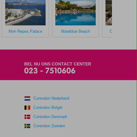
Mon Repos Palace
Mareblue Beach
Cook's Club Co
BEL NU ONS CONTACT CENTER
023 - 7510606
Corendon Nederland
Corendon België
Corendon Denmark
Corendon Zweden