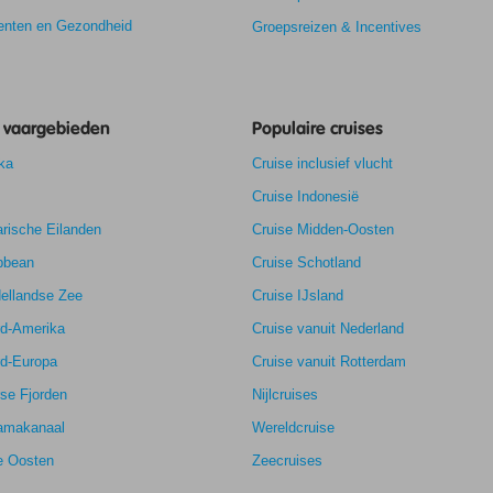
nten en Gezondheid
Groepsreizen & Incentives
e vaargebieden
Populaire cruises
ka
Cruise inclusief vlucht
Cruise Indonesië
rische Eilanden
8,7
Cruise Midden-Oosten
8,2
bbean
Cruise Schotland
k
8,0
ellandse Zee
Cruise IJsland
8,2
rd-Amerika
Cruise vanuit Nederland
rd-Europa
Cruise vanuit Rotterdam
se Fjorden
Nijlcruises
amakanaal
Wereldcruise
e Oosten
Zeecruises