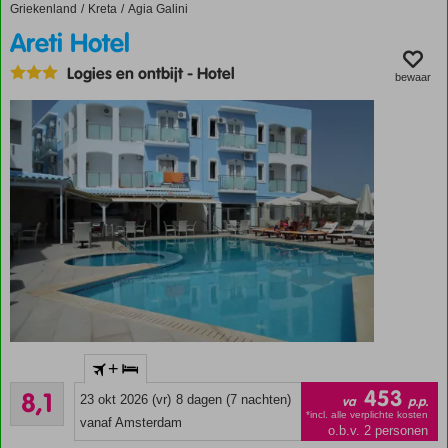
Kleinschalig
Griekenland
Areti Hotel
Home
Kreta
Agia Galini
hotel
Areti Hotel
Gratis
wifi
Logies en ontbijt
-
Hotel
bewaar
Exclusief
+
bij
Zeer goed
Corendon
453
8,1
23 okt 2026 (vr)
8 dagen (7 nachten)
va
p.p.
88
Vlak bij
*incl. alle verplichte kosten
beoordelingen
vanaf Amsterdam
o.b.v. 2 personen
het