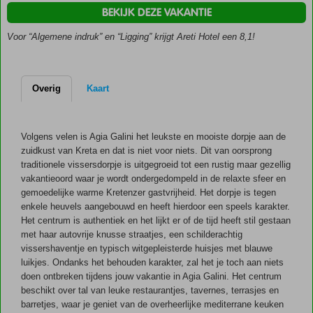
pittoreske
BEKIJK DEZE VAKANTIE
dorpje
Agia
Voor “Algemene indruk” en “Ligging” krijgt Areti Hotel een 8,1!
Galini
Kamers
met zee-
Overig
Kaart
of
bergzicht
Halfpension
Volgens velen is Agia Galini het leukste en mooiste dorpje aan de
ook
zuidkust van Kreta en dat is niet voor niets. Dit van oorsprong
mogelijk
traditionele vissersdorpje is uitgegroeid tot een rustig maar gezellig
vakantieoord waar je wordt ondergedompeld in de relaxte sfeer en
gemoedelijke warme Kretenzer gastvrijheid. Het dorpje is tegen
enkele heuvels aangebouwd en heeft hierdoor een speels karakter.
Het centrum is authentiek en het lijkt er of de tijd heeft stil gestaan
met haar autovrije knusse straatjes, een schilderachtig
vissershaventje en typisch witgepleisterde huisjes met blauwe
luikjes. Ondanks het behouden karakter, zal het je toch aan niets
doen ontbreken tijdens jouw vakantie in Agia Galini. Het centrum
beschikt over tal van leuke restaurantjes, tavernes, terrasjes en
barretjes, waar je geniet van de overheerlijke mediterrane keuken