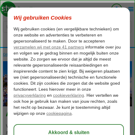
Voelt als thuiskomen...
Griekenland
Home
Kreta
Kreta
Agia Galini
388
va
p.p.
o.b.v. 2 personen
Agia Galini
Volgens velen is Agia Galini het leukste en mooiste dorpje aan de
zuidkust van Kreta en dat is niet voor niets. Dit van oorsprong