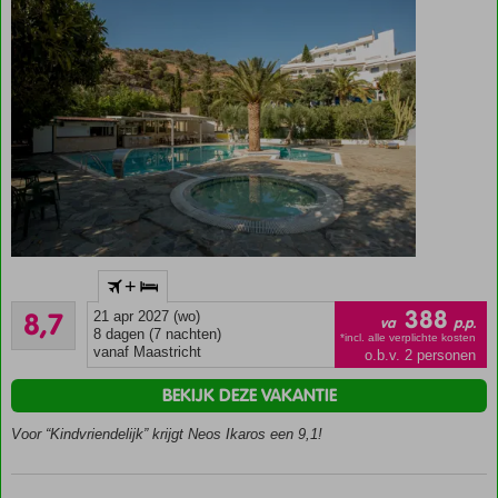
Ideale
+
uitvalsbasis
Aanrader
om Kreta te
388
8,7
21 apr 2027 (wo)
va
p.p.
126
zien
8 dagen (7 nachten)
*incl. alle verplichte kosten
beoordelingen
vanaf Maastricht
o.b.v. 2 personen
Dicht
bij het
BEKIJK DEZE VAKANTIE
strand
en
Voor “Kindvriendelijk” krijgt Neos Ikaros een 9,1!
Agia
Galini