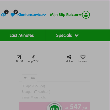
Contact
Registreer
0
0
Klantenservice
Mijn Stip Reizen
Last Minutes
Specials
03:30
aug 29°
C
delen
bewaar
+
08 apr 2027 (do)
8 dagen (7 nachten)
vanaf Maastricht
547
va
p.p.