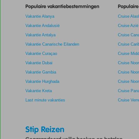
Populaire vakantiebestemmingen
Populair
te
garanderen.
Vakantie Alanya
Cruise Alas
Vakantie Andalusië
Cruise Azië
Totale score
7,9
Scoreverdeling
Vakantie Antalya
Algemene indruk
7,9
Eten
Cruise Cana
Gebaseerd
Ligging
8,0
Kamers
Vakantie Canarische Eilanden
Cruise Cari
op:
Goed
Service
7,6
Kindvriendelij
56
Vakantie Curaçao
Cruise Midd
Prijs/kwaliteit
7,4
Wifi kwaliteit
beoordelingen
Vakantie Dubai
Cruise Noo
Vakantie Gambia
Cruise Noo
Vakantie Hurghada
Cruise Noor
Vakantie Kreta
Cruise Pan
Last minute vakanties
Cruise Verr
Stip Reizen