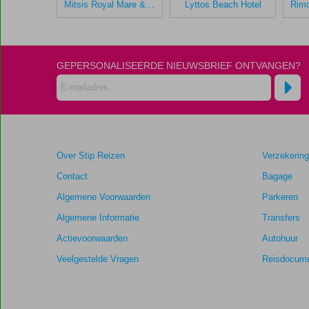
Mitsis Royal Mare & Thalasso Resort
Lyttos Beach Hotel
Annabelle
Beach
Resort
GEPERSONALISEERDE NIEUWSBRIEF ONTVANGEN?
Scores
die
ouder
zijn
dan
48
Over Stip Reizen
Verzekerin
maanden
worden
Contact
Bagage
niet
Algemene Voorwaarden
Parkeren
meer
weergegeven
Algemene Informatie
Transfers
om
Actievoorwaarden
Autohuur
de
relevantie
Veelgestelde Vragen
Reisdocume
van
de
getoonde
scores