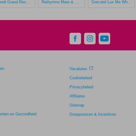
Rimondi Grand Resort & Spa
Rethymno Mare & Waterpark
Grecotel Lux Me White Palace
gen
Vacatures
Cookiebeleid
Privacybeleid
Affiliates
Sitemap
nten en Gezondheid
Groepsreizen & Incentives