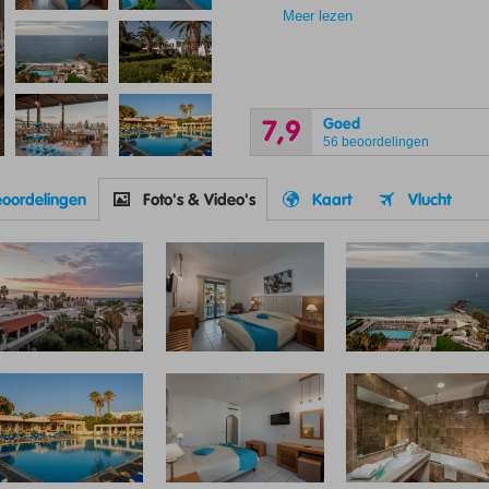
Meer lezen
Goed
7,9
56 beoordelingen
oordelingen
Foto's & Video's
Kaart
Vlucht