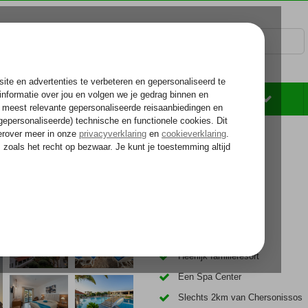
Rondreizen
Zonvakantie
Voelt als thuiskomen...
Direct aan het strand
Heerlijk familieresort
Een Spa Center
Slechts 2km van Chersonissos