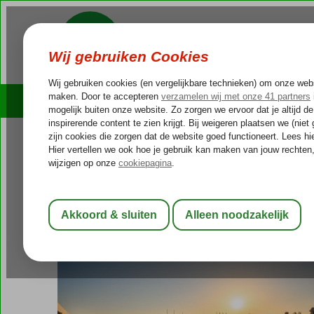
Cruises
Outlet Deals
Griekenland
Home
Kreta
Chersonissos
Annabelle Beach Resort
Annabelle Beach Resort
All Inclusive
-
Hotel