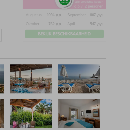
*incl. alle verplichte kosten
o.b.v. 2 personen
p.p.
p.p.
Augustus
1094
September
807
p.p.
p.p.
Oktober
762
April
547
BEKIJK BESCHIKBAARHEID