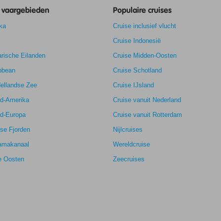
e vaargebieden
Populaire cruises
ka
Cruise inclusief vlucht
Cruise Indonesië
rische Eilanden
7,1
Cruise Midden-Oosten
7,6
bbean
Cruise Schotland
k
7,1
ellandse Zee
Cruise IJsland
5,2
rd-Amerika
Cruise vanuit Nederland
rd-Europa
Cruise vanuit Rotterdam
se Fjorden
Nijlcruises
amakanaal
Wereldcruise
e Oosten
Zeecruises