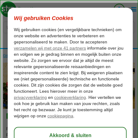
Voelt als thuiskomen...
Griekenland
Home
Kreta
Kreta
Piskopiano
687
va
p.p.
o.b.v. 2 personen
Piskopiano
Proef de authentieke sfeer in het gemoedelijke en gezellige dorpje
Piskopiano, op slechts een paar kilometer van Chersonissos. Je kunt