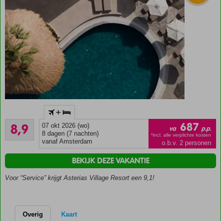
Typisch
+
Griekse
Aanrader
sfeer
687
8,9
07 okt 2026 (wo)
va
p.p.
31
8 dagen (7 nachten)
Rustig
*incl. alle verplichte kosten
beoordelingen
vanaf Amsterdam
o.b.v. 2 personen
gelegen in
Piskopiano
BEKIJK DEZE VAKANTIE
Fijn
Voor “Service” krijgt Asterias Village Resort een 9,1!
zwembad
met
uitzicht
over zee
Overig
Kaart
Ontbijt of