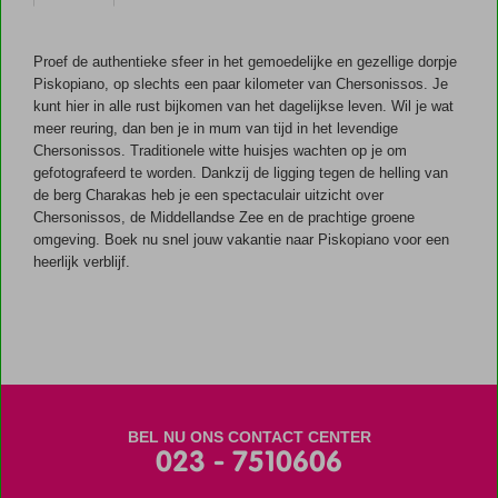
Halfpension
ook
Proef de authentieke sfeer in het gemoedelijke en gezellige dorpje
mogelijk
Piskopiano, op slechts een paar kilometer van Chersonissos. Je
kunt hier in alle rust bijkomen van het dagelijkse leven. Wil je wat
meer reuring, dan ben je in mum van tijd in het levendige
Chersonissos. Traditionele witte huisjes wachten op je om
gefotografeerd te worden. Dankzij de ligging tegen de helling van
de berg Charakas heb je een spectaculair uitzicht over
Chersonissos, de Middellandse Zee en de prachtige groene
omgeving. Boek nu snel jouw vakantie naar Piskopiano voor een
heerlijk verblijf.
BEL NU ONS CONTACT CENTER
023 - 7510606