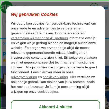
Voelt als thuiskomen...
Griekenland
Home
Lefkas
Ligia
Porto Lygia Hotel
Porto Lygia Hotel
Logies en ontbijt
-
Hotel