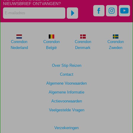
NIEUWSBRIEF ONTVANGEN?
48
maanden
worden
niet
meer
weergegeven
om
Corendon
Corendon
Corendon
Corendon
de
Nederland
België
Denmark
Zweden
relevantie
van
de
Over Stip Reizen
getoonde
Contact
scores
te
Algemene Voorwaarden
garanderen.
Algemene Informatie
Actievoorwaarden
Totale
score
Veelgestelde Vragen
Gebaseerd
op:
Verzekeringen
17