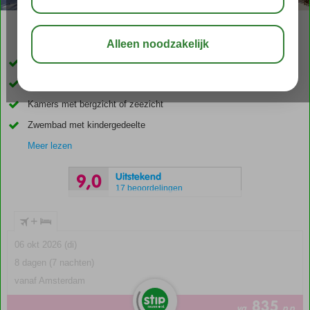
03:30
aug 32°
C
delen
bewaar
Loop zo het strand op
Gratis wifi in het gehele complex
Kamers met bergzicht of zeezicht
Zwembad met kindergedeelte
Meer lezen
Uitstekend
9,0
17 beoordelingen
+
06 okt 2026 (di)
8 dagen (7 nachten)
vanaf Amsterdam
835
va
p.p.