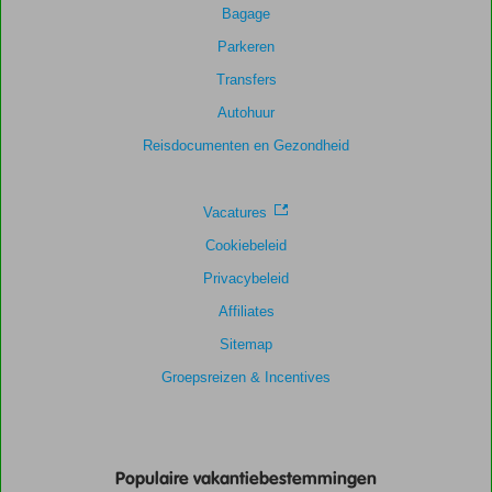
Bagage
beoordelingen
Parkeren
Transfers
Scoreverdeling
Autohuur
Algemene indruk
9,0
Eten
8,5
Ligging
9,5
Kamers
8,2
Reisdocumenten en Gezondheid
Service
9,4
Kindvriendelijk
-
Prijs/kwaliteit
9,2
Wifi kwaliteit
7,5
Vacatures
Cookiebeleid
Privacybeleid
Affiliates
Sitemap
Groepsreizen & Incentives
Populaire vakantiebestemmingen