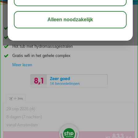
03:30
aug 32°
C
delen
bewaar
Vlak bij het strand & centrum
Snackbar & 2 bars
Hot tub met hydromassagestralen
Gratis wifi in het gehele complex
Meer lezen
Zeer goed
8,1
16 beoordelingen
+
29 sep 2026 (di)
8 dagen (7 nachten)
vanaf Amsterdam
833
va
p.p.