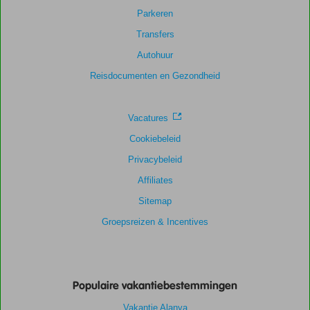
Parkeren
Scoreverdeling
Transfers
Algemene indruk
8,1
Eten
8,0
Autohuur
Ligging
9,3
Kamers
6,7
Service
8,1
Kindvriendelijk
-
Reisdocumenten en Gezondheid
Prijs/kwaliteit
8,2
Wifi kwaliteit
8,0
Vacatures
Cookiebeleid
Privacybeleid
Affiliates
Sitemap
Groepsreizen & Incentives
Populaire vakantiebestemmingen
Vakantie Alanya