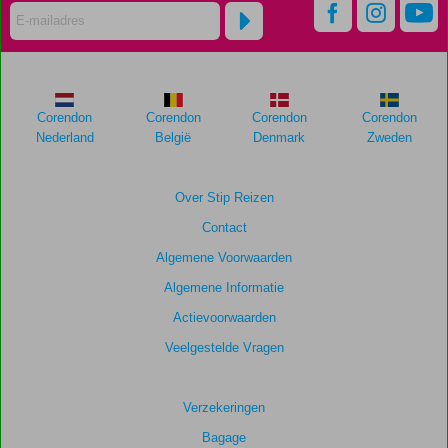
worden
niet
meer
weergegeven
om
de
Corendon
Corendon
Corendon
Corendon
relevantie
Nederland
België
Denmark
Zweden
van
de
getoonde
Over Stip Reizen
scores
Contact
te
garanderen.
Algemene Voorwaarden
Algemene Informatie
Totale
Actievoorwaarden
score
Veelgestelde Vragen
Gebaseerd
op:
16
Verzekeringen
beoordelingen
Bagage