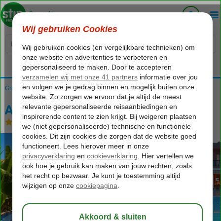
Voelt als thuiskomen...
Griekenland
Home
Lefkas
Nidri
Athos Hotel
Athos Hotel
Logies en ontbijt
-
Hotel