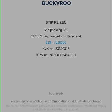
STIP REIZEN
Schipholweg 335
1171 PL Badhoevedorp, Nederland
023 - 7510606
KvK nr.: 33300318
BTW nr.: NL808365484.B01
TourWeb
©
accommodation-4065
| accommodationId=4065&tab=photo-tab
NetMatch
stip-NL-NL | Accommodation | 380.0.0.13 | netm-web-ui-production-7f756f55dd-mm9vq
8:49:28 PM (8:49:28 PM) | 134 (122|97)