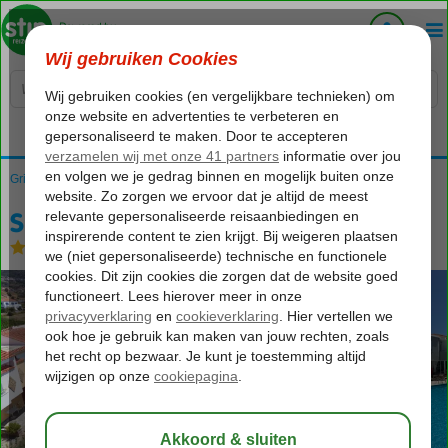
Voelt als thuiskomen...
Griekenland
Home
Lesbos
Petra
Sunset Hotel Lesbos
Sunset Hotel Lesbos
Logies
-
Hotel