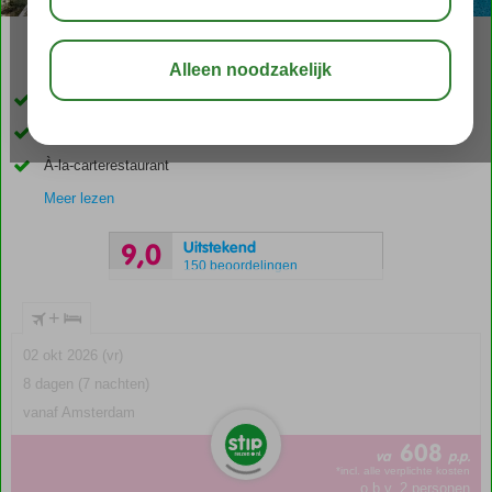
03:15
aug 30°
C
delen
bewaar
Gastvrij familiecomplex
Rustig gelegen in het plaatsje Petra
À-la-carterestaurant
Meer lezen
Uitstekend
9,0
150 beoordelingen
+
02 okt 2026 (vr)
8 dagen (7 nachten)
vanaf Amsterdam
608
va
p.p.
*incl. alle verplichte kosten
o.b.v. 2 personen