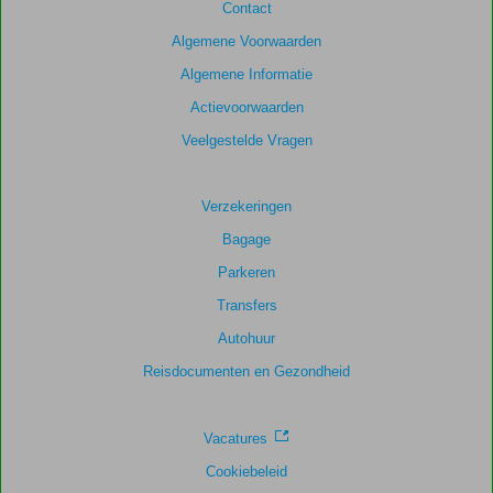
Contact
scores
te
Algemene Voorwaarden
garanderen.
Algemene Informatie
Actievoorwaarden
Totale
score
Veelgestelde Vragen
Gebaseerd
op:
Verzekeringen
150
Bagage
beoordelingen
Parkeren
Transfers
Scoreverdeling
Autohuur
Algemene indruk
9,0
Eten
8,6
Ligging
8,6
Kamers
8,2
Reisdocumenten en Gezondheid
Service
9,1
Kindvriendelijk
7,4
Prijs/kwaliteit
8,8
Wifi kwaliteit
7,8
Vacatures
Cookiebeleid