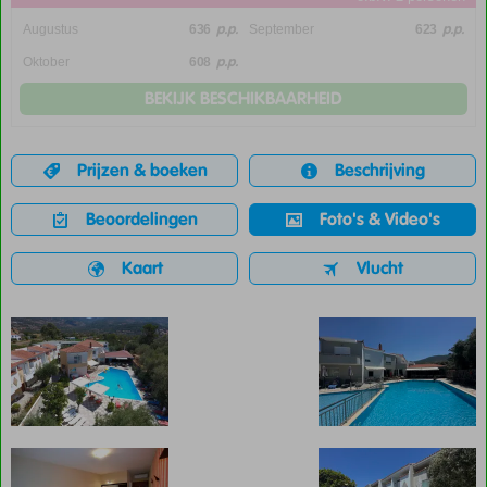
p.p.
p.p.
Augustus
636
September
623
p.p.
Oktober
608
BEKIJK BESCHIKBAARHEID
Prijzen & boeken
Beschrijving
Beoordelingen
Foto's & Video's
Kaart
Vlucht