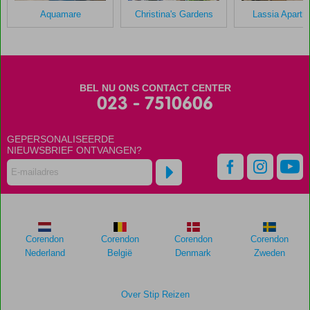
in
Aquamare
Christina's Gardens
Lassia Apartho
Sunset
Hotel
Lesbos
Scores
BEL NU ONS CONTACT CENTER
die
023 - 7510606
ouder
zijn
GEPERSONALISEERDE
dan
NIEUWSBRIEF ONTVANGEN?
48
maanden
worden
niet
meer
weergegeven
om
Corendon
Corendon
Corendon
Corendon
de
Nederland
België
Denmark
Zweden
relevantie
van
de
Over Stip Reizen
getoonde