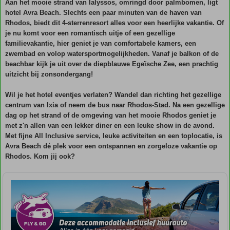
Aan het mooie strand van Ialyssos, omringd door palmbomen, ligt
hotel Avra Beach. Slechts een paar minuten van de haven van
Rhodos, biedt dit 4-sterrenresort alles voor een heerlijke vakantie. Of
je nu komt voor een romantisch uitje of een gezellige
familievakantie, hier geniet je van comfortabele kamers, een
zwembad en volop watersportmogelijkheden. Vanaf je balkon of de
beachbar kijk je uit over de diepblauwe Egeïsche Zee, een prachtig
uitzicht bij zonsondergang!
Wil je het hotel eventjes verlaten? Wandel dan richting het gezellige
centrum van Ixia of neem de bus naar Rhodos-Stad. Na een gezellige
dag op het strand of de omgeving van het mooie Rhodos geniet je
met z'n allen van een lekker diner en een leuke show in de avond.
Met fijne All Inclusive service, leuke activiteiten en een toplocatie, is
Avra Beach dé plek voor een ontspannen en zorgeloze vakantie op
Rhodos. Kom jij ook?