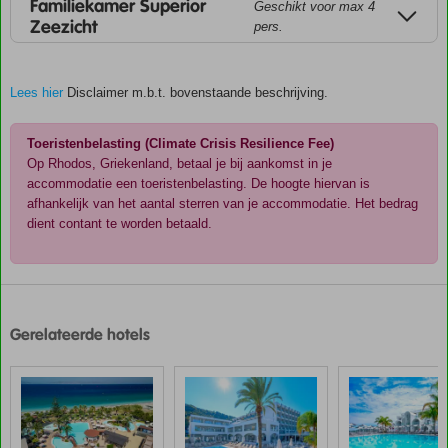
Familiekamer Superior
Geschikt voor max 4
Zeezicht
pers.
Lees hier
Disclaimer m.b.t. bovenstaande beschrijving.
Toeristenbelasting (Climate Crisis Resilience Fee)
Op Rhodos, Griekenland, betaal je bij aankomst in je
accommodatie een toeristenbelasting. De hoogte hiervan is
afhankelijk van het aantal sterren van je accommodatie. Het bedrag
dient contant te worden betaald.
De
scores
zijn
Gerelateerde hotels
door
onze
klanten
gegeven
na
hun