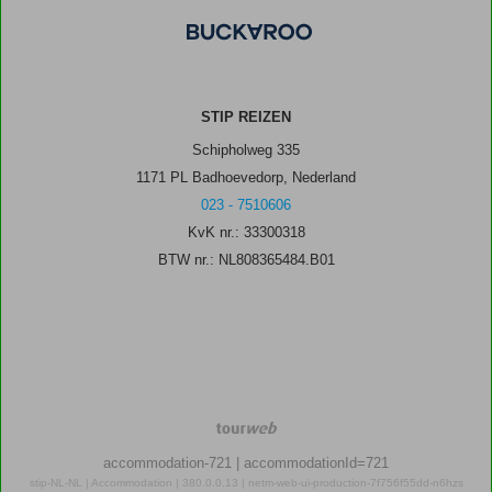
STIP REIZEN
Schipholweg 335
1171 PL Badhoevedorp, Nederland
023 - 7510606
KvK nr.: 33300318
BTW nr.: NL808365484.B01
TourWeb
©
accommodation-721
| accommodationId=721
NetMatch
stip-NL-NL | Accommodation | 380.0.0.13 | netm-web-ui-production-7f756f55dd-n6hzs