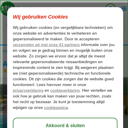
Voelt als thuiskomen...
Griekenland
Home
Rhodos
Ixia
Avra Beach
Avra Beach
All Inclusive
-
Hotel