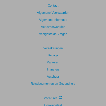
scores
Contact
te
garanderen.
Algemene Voorwaarden
Algemene Informatie
Totale
Actievoorwaarden
score
Veelgestelde Vragen
Gebaseerd
op:
616
Verzekeringen
beoordelingen
Bagage
Parkeren
Scoreverdeling
Transfers
Algemene indruk
8,7
Eten
8,5
Autohuur
Ligging
8,8
Kamers
7,6
Service
9,0
Kindvriendelijk
8,3
Reisdocumenten en Gezondheid
Prijs/kwaliteit
8,4
Wifi kwaliteit
7,4
Vacatures
Cookiebeleid