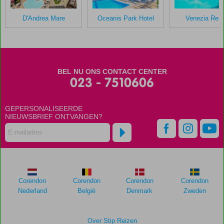
verblijf
in
D'Andrea Mare
Oceanis Park Hotel
Venezia Reso
Avra
Beach
Scores
die
BEL NU ONS CONTACT CENTER
ouder
023 - 7510606
zijn
dan
GEPERSONALISEERDE
48
NIEUWSBRIEF ONTVANGEN?
maanden
worden
niet
meer
weergegeven
om
de
Corendon
Corendon
Corendon
Corendon
relevantie
Nederland
België
Denmark
Zweden
van
de
getoonde
Over Stip Reizen