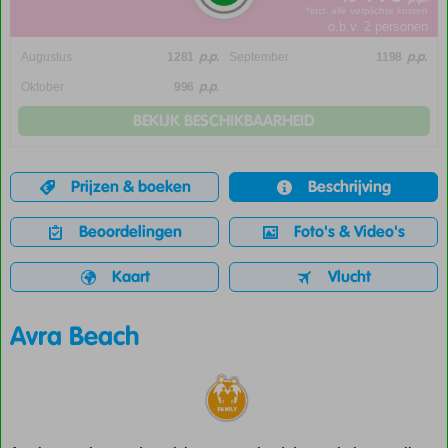
*incl. alle verplichte kosten
o.b.v. 2 personen
p.p.
p.p.
Augustus
1281
September
1198
p.p.
Oktober
996
BEKIJK BESCHIKBAARHEID
Prijzen & boeken
Beschrijving
Beoordelingen
Foto's & Video's
Kaart
Vlucht
Avra Beach