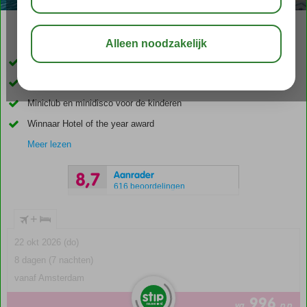
03:45
00:30
aug 32°
C
delen
bewaar
Direct aan het strand van Ixia
Rhodos-Stad op slechts 6 km
Miniclub en minidisco voor de kinderen
Winnaar Hotel of the year award
Meer lezen
Aanrader
8,7
616 beoordelingen
+
22 okt 2026 (do)
8 dagen (7 nachten)
vanaf Amsterdam
996
va
p.p.