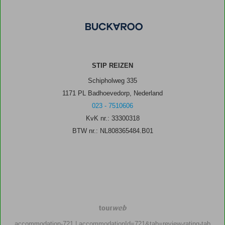
STIP REIZEN
Schipholweg 335
1171 PL Badhoevedorp, Nederland
023 - 7510606
KvK nr.: 33300318
BTW nr.: NL808365484.B01
TourWeb
©
accommodation-721
| accommodationId=721&tab=review-rating-tab