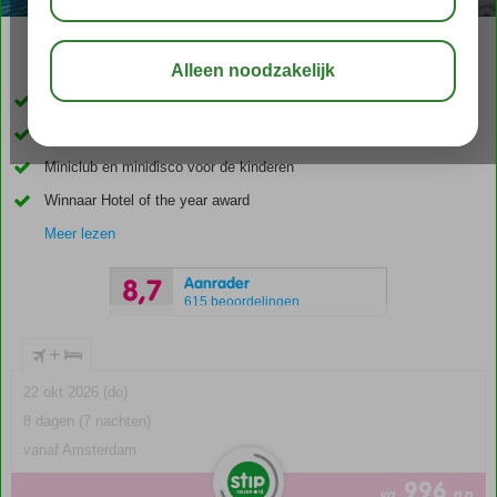
03:45
00:30
aug 32°
C
delen
bewaar
Direct aan het strand van Ixia
Rhodos-Stad op slechts 6 km
Miniclub en minidisco voor de kinderen
Winnaar Hotel of the year award
Meer lezen
Aanrader
8,7
615 beoordelingen
+
22 okt 2026 (do)
8 dagen (7 nachten)
vanaf Amsterdam
996
va
p.p.