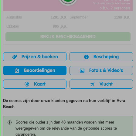
*incl. alle verplichte kosten
o.b.v. 2 personen
p.p.
p.p.
Augustus
1281
September
1198
p.p.
Oktober
996
BEKIJK BESCHIKBAARHEID
Prijzen & boeken
Beschrijving
Beoordelingen
Foto's & Video's
Kaart
Vlucht
De scores zijn door onze klanten gegeven na hun verblijf in Avra
Beach
Scores die ouder zijn dan 48 maanden worden niet meer
weergegeven om de relevantie van de getoonde scores te
garanderen.