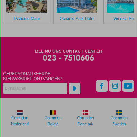
D'Andrea Mare
Oceanis Park Hotel
Venezia Reso
BEL NU ONS CONTACT CENTER
023 - 7510606
GEPERSONALISEERDE
NIEUWSBRIEF ONTVANGEN?
Corendon
Corendon
Corendon
Corendon
Nederland
België
Denmark
Zweden