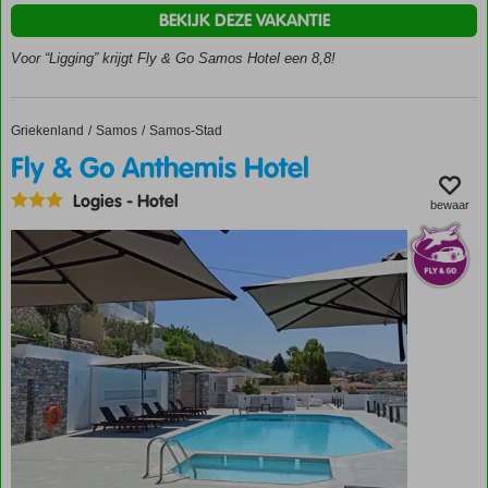
Samos-
BEKIJK DEZE VAKANTIE
Stad
Voor “Ligging” krijgt Fly & Go Samos Hotel een 8,8!
Zwembad
op het
dak
Fantastisch
Griekenland
Fly & Go Anthemis Hotel
Home
Samos
Samos-Stad
uitzicht
Fly & Go Anthemis Hotel
over zee en
Samos-
Logies
-
Hotel
bewaar
Stad
Logies &
Ontbijt of
Halfpension