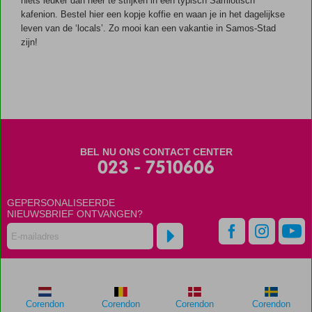
niets leuker dan neer te strijken in een typisch Samiotisch
mogelijk
kafenion. Bestel hier een kopje koffie en waan je in het dagelijkse
om
leven van de ‘locals’. Zo mooi kan een vakantie in Samos-Stad
ontbijt
zijn!
bij te
boeken
BEL NU ONS CONTACT CENTER
023 - 7510606
GEPERSONALISEERDE
NIEUWSBRIEF ONTVANGEN?
Corendon
Corendon
Corendon
Corendon