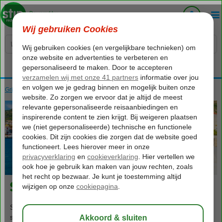
Voelt als thuiskomen...
Griekenland
Home
Samos
Samos
Samos-Stad
583
va
p.p.
o.b.v. 2 personen
Samos-Stad
Samos-Stad biedt jou de perfecte mix van een stedentrip en
strandvakantie. In deze hoofdstad komt al het goede van het eiland