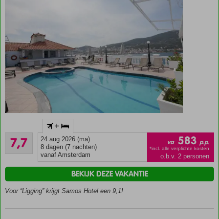
In het
+
centrum
Goed
van
583
7,7
24 aug 2026 (ma)
va
p.p.
23
Samos-
8 dagen (7 nachten)
*incl. alle verplichte kosten
beoordelingen
vanaf Amsterdam
o.b.v. 2 personen
Stad
Zwembad
BEKIJK DEZE VAKANTIE
op het
dak
Voor “Ligging” krijgt Samos Hotel een 9,1!
Fantastisch
uitzicht