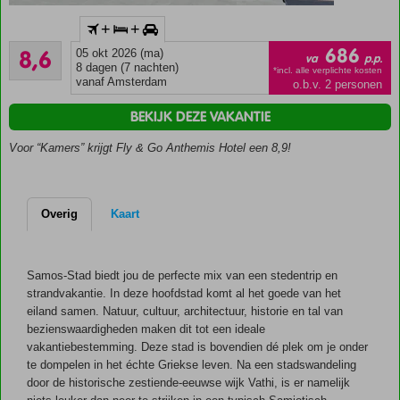
Inclusief
+
+
huurauto
Aanrader
686
8,6
05 okt 2026 (ma)
Kleinschalig
va
p.p.
23
8 dagen (7 nachten)
hotel met
*incl. alle verplichte kosten
beoordelingen
vanaf Amsterdam
o.b.v. 2 personen
een rustige
ligging
BEKIJK DEZE VAKANTIE
Op
Voor “Kamers” krijgt Fly & Go Anthemis Hotel een 8,9!
slechts
250
meter
van
Overig
Kaart
het
strand
Samos-
Samos-Stad biedt jou de perfecte mix van een stedentrip en
Stad op
strandvakantie. In deze hoofdstad komt al het goede van het
loopafstand
eiland samen. Natuur, cultuur, architectuur, historie en tal van
Prachtig
bezienswaardigheden maken dit tot een ideale
uitzicht
vakantiebestemming. Deze stad is bovendien dé plek om je onder
over
te dompelen in het échte Griekse leven. Na een stadswandeling
zee
door de historische zestiende-eeuwse wijk Vathi, is er namelijk
Ook