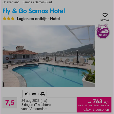
over zee en
Griekenland
Fly & Go Samos Hotel
Home
Samos
Samos-Stad
Samos-
Fly & Go Samos Hotel
Stad
Logies &
Logies en ontbijt
-
Hotel
bewaar
Ontbijt of
Halfpension
Inclusief
+
+
huurauto
Goed
763
7,5
24 aug 2026 (ma)
In het
va
p.p.
27
8 dagen (7 nachten)
centrum
*incl. alle verplichte kosten
beoordelingen
vanaf Amsterdam
o.b.v. 2 personen
van