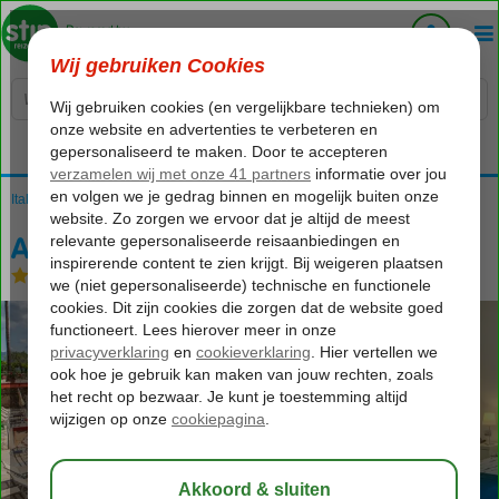
Voelt als thuiskomen...
Italië
Home
Sicilië
Taormina
Ariston
Ariston
Logies en ontbijt
-
Hotel