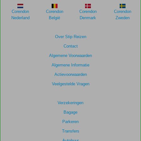
de
relevantie
Corendon
Corendon
Corendon
Corendon
van
Nederland
België
Denmark
Zweden
de
getoonde
scores
Over Stip Reizen
te
Contact
garanderen.
Algemene Voorwaarden
Totale
Algemene Informatie
score
Actievoorwaarden
Gebaseerd
Veelgestelde Vragen
op:
4
beoordelingen
Verzekeringen
Bagage
Parkeren
Scoreverdeling
Algemene indruk
6,3
Eten
6,8
Transfers
Ligging
8,3
Kamers
4,8
Autohuur