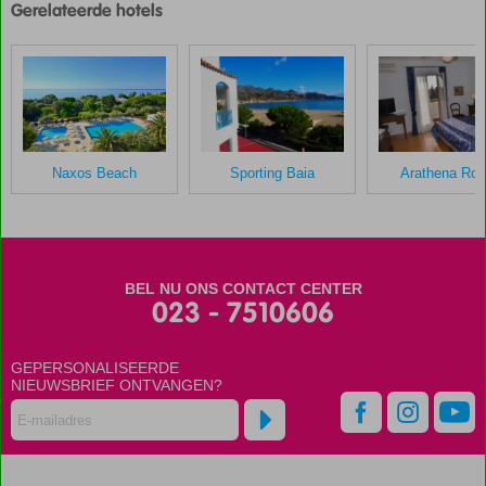
Gerelateerde hotels
door
onze
klanten
gegeven
na
hun
verblijf
in
Naxos Beach
Sporting Baia
Arathena Ro
Ariston
Scores
die
ouder
BEL NU ONS CONTACT CENTER
zijn
023 - 7510606
dan
48
GEPERSONALISEERDE
maanden
NIEUWSBRIEF ONTVANGEN?
worden
niet
meer
weergegeven
om