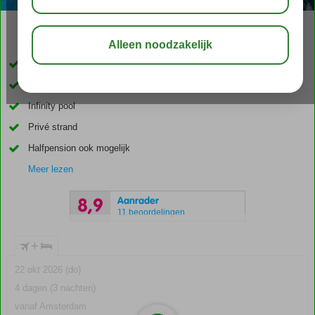
03:00
00:45
aug 26°
C
delen
bewaar
Prachtige locatie aan de kustlijn van Sicilië
Uitzicht op zee
Infinity pool
Privé strand
Halfpension ook mogelijk
Meer lezen
Aanrader
8,9
11 beoordelingen
+
22 okt 2026 (do)
4 dagen (3 nachten)
vanaf Amsterdam