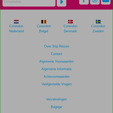
meer
weergegeven
om
de
relevantie
Corendon
Corendon
Corendon
Corendon
van
Nederland
België
Denmark
Zweden
de
getoonde
scores
Over Stip Reizen
te
Contact
garanderen.
Algemene Voorwaarden
Totale
Algemene Informatie
score
Actievoorwaarden
Gebaseerd
Veelgestelde Vragen
op:
11
beoordelingen
Verzekeringen
Bagage