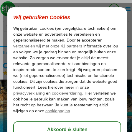
Voelt als thuiskomen...
Italië
Home
Sicilië
Taormina
Capotaormina
Capotaormina
Logies en ontbijt
-
Hotel