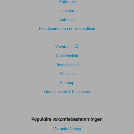
Parkeren
Scoreverdeling
Algemene indruk
8,9
Eten
7,8
Transfers
Ligging
9,6
Kamers
7,6
Autohuur
Service
9,4
Kindvriendelijk
-
Prijs/kwaliteit
7,9
Wifi kwaliteit
8,5
Reisdocumenten en Gezondheid
Vacatures
Cookiebeleid
Privacybeleid
Affiliates
Sitemap
Groepsreizen & Incentives
Populaire vakantiebestemmingen
Vakantie Alanya