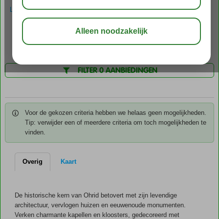
kapellen en kloosters, gedecoreerd met prachtige iconen en antieke
LEES MEER OVER OHRID-STAD
fresco's. Tegenwoordig fungeert Ohrid als het levendige, knusse
toeristische hart van Macedonië. Dit geldt tevens voor de
Over Ohrid-Stad
Foto's & video
kustplaatsen Struga en het schilderachtige Pestani, dat in de nabijheid
Kaart
van het beroemde klooster van St. Naum ligt. De kustplaatsen rondom
het meer zijn onweerstaanbare bestemmingen voor liefhebbers van
watersport, duiken en zonnebaden.
FILTER 0 AANBIEDINGEN
Voor de gekozen criteria hebben we helaas geen mogelijkheden.
Tip: verwijder een of meerdere criteria om toch mogelijkheden te
vinden.
Overig
Kaart
De historische kern van Ohrid betovert met zijn levendige
architectuur, vervlogen huizen en eeuwenoude monumenten.
Verken charmante kapellen en kloosters, gedecoreerd met