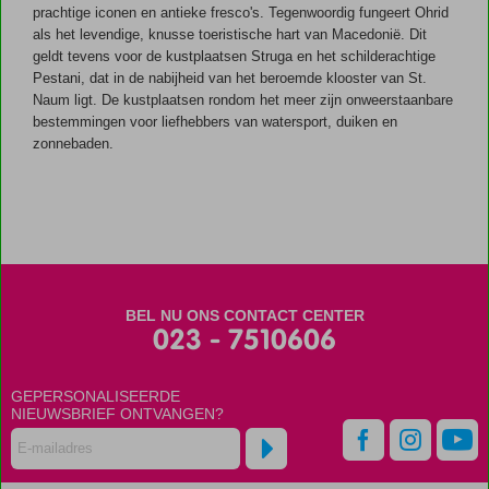
prachtige iconen en antieke fresco's. Tegenwoordig fungeert Ohrid
als het levendige, knusse toeristische hart van Macedonië. Dit
geldt tevens voor de kustplaatsen Struga en het schilderachtige
Pestani, dat in de nabijheid van het beroemde klooster van St.
Naum ligt. De kustplaatsen rondom het meer zijn onweerstaanbare
bestemmingen voor liefhebbers van watersport, duiken en
zonnebaden.
BEL NU ONS CONTACT CENTER
023 - 7510606
GEPERSONALISEERDE
NIEUWSBRIEF ONTVANGEN?