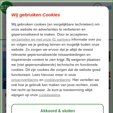
Voelt als thuiskomen...
Macedonië
Home
Meer van Ohrid
Meer van Ohrid
Ohrid-Stad
Ohrid-Stad
De historische kern van Ohrid betovert met zijn levendige architectuur,
vervlogen huizen en eeuwenoude monumenten. Verken charmante