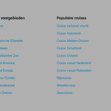
e vaargebieden
Populaire cruises
ka
Cruise inclusief vlucht
Cruise Indonesië
rische Eilanden
Cruise Midden-Oosten
bbean
Cruise Schotland
ellandse Zee
Cruise IJsland
rd-Amerika
Cruise vanuit Nederland
rd-Europa
Cruise vanuit Rotterdam
se Fjorden
Nijlcruises
amakanaal
Wereldcruise
e Oosten
Zeecruises