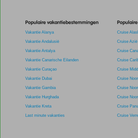
Populaire vakantiebestemmingen
Populair
Vakantie Alanya
Cruise Alas
Vakantie Andalusië
Cruise Azië
Vakantie Antalya
Cruise Cana
Vakantie Canarische Eilanden
Cruise Cari
Vakantie Curaçao
Cruise Midd
Vakantie Dubai
Cruise Noo
Vakantie Gambia
Cruise Noo
Vakantie Hurghada
Cruise Noor
Vakantie Kreta
Cruise Pan
Last minute vakanties
Cruise Verr