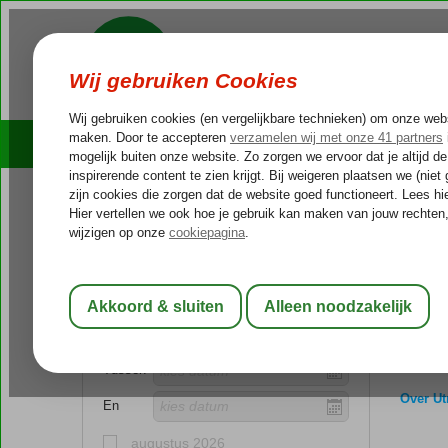
Cruises
Outlet Deals
Bestemming
Nederland
Home
Nederland
Utre
Utrecht
Vertrekperiode
LEES 
Tussen
Over Ut
En
augustus 2026