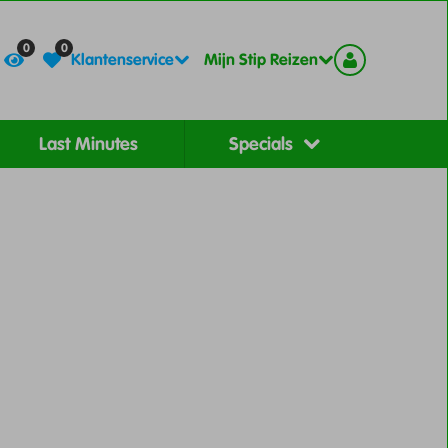
Contact
Registreer
0
0
Klantenservice
Mijn Stip Reizen
Last Minutes
Specials