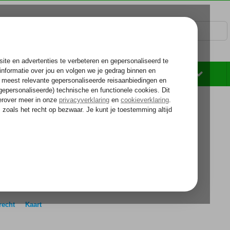
Rondreizen
Zonvakantie
Voelt als thuiskomen...
Utrecht
cht
MEER OVER UTRECHT
recht
Kaart