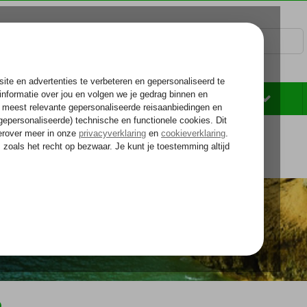
Rondreizen
Zonvakantie
Voelt als thuiskomen...
Algarve
Algarve
Faro
o