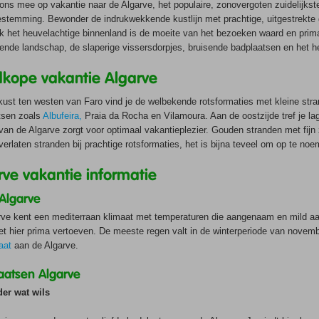
ns mee op vakantie naar de Algarve, het populaire, zonovergoten zuidelijkste
stemming. Bewonder de indrukwekkende kustlijn met prachtige, uitgestrekte
k het heuvelachtige binnenland is de moeite van het bezoeken waard en prim
ende landschap, de slaperige vissersdorpjes, bruisende badplaatsen en het hee
kope vakantie Algarve
ust ten westen van Faro vind je de welbekende rotsformaties met kleine stra
tsen zoals
Albufeira,
Praia da Rocha en Vilamoura. Aan de oostzijde tref je la
van de Algarve zorgt voor optimaal vakantieplezier. Gouden stranden met fijn z
verlaten stranden bij prachtige rotsformaties, het is bijna teveel om op te noe
rve vakantie informatie
Algarve
rve kent een mediterraan klimaat met temperaturen die aangenaam en mild a
het hier prima vertoeven. De meeste regen valt in de winterperiode van novemb
aat
aan de Algarve.
aatsen Algarve
der wat wils