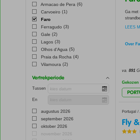
(6)
Armacao de Pera
(1)
Carvoeiro
Ga met o
strandbe
Faro
Goed
Maar oo
(3)
Ferragudo
LEES 
afwissel
(2)
Gale
Aan de k
(3)
Lagos
badplaa
Over Fa
Alga
klimaat 
(5)
Olhos d'Agua
zonder, 
(4)
Praia da Rocha
Weer 
(2)
Vilamoura
De Alga
va.
891
Go
jaar is 
Vertrekperiode
Badpl
het
klim
Gekozen f
Tussen
Voor ie
PORT
Albufeir
En
barretje
Hote
jachthav
augustus 2026
Portugal
Fly & Dri
Home
gezin. C
september 2026
Fly &
Bij Cor
Armacao 
oktober 2026
je vakan
terrasje
november 2026
eetgele