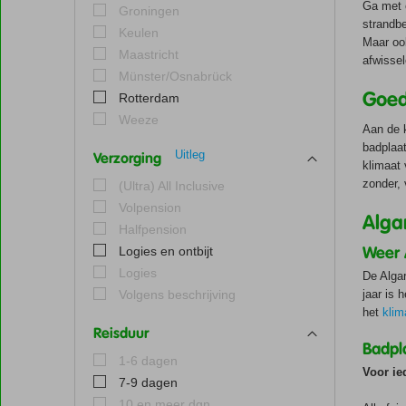
Ga met o
Groningen
strandbe
Keulen
Maar oo
Maastricht
afwissel
Münster/Osnabrück
Goed
Rotterdam
Weeze
Aan de k
badplaa
Uitleg
Verzorging
klimaat 
zonder, 
(Ultra) All Inclusive
Volpension
Alga
Halfpension
Weer 
Logies en ontbijt
Logies
De Alga
Volgens beschrijving
jaar is 
het
klim
Reisduur
Badpl
1-6 dagen
Voor ie
7-9 dagen
10 en meer dgn