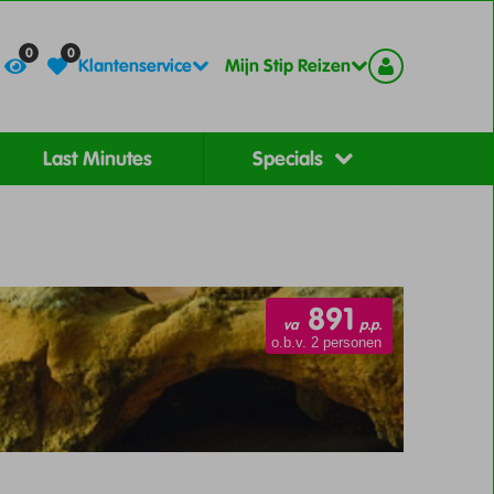
Contact
Registreer
0
0
Klantenservice
Mijn Stip Reizen
Last Minutes
Specials
891
va
p.p.
o.b.v. 2 personen