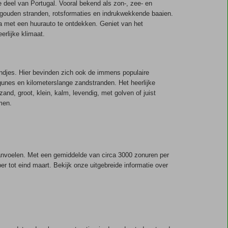
 deel van Portugal. Vooral bekend als zon-, zee- en
 gouden stranden, rotsformaties en indrukwekkende baaien.
a met een huurauto te ontdekken. Geniet van het
rlijke klimaat.
ndjes. Hier bevinden zich ook de immens populaire
gunes en kilometerslange zandstranden. Het heerlijke
and, groot, klein, kalm, levendig, met golven of juist
men.
anvoelen. Met een gemiddelde van circa 3000 zonuren per
er tot eind maart. Bekijk onze uitgebreide informatie over