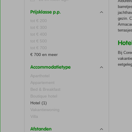
Albufeir
barretje
Prijsklasse p.p.
jachthav
gezin. C
tot € 200
Armacao 
tot € 300
terrasje
tot € 400
tot € 500
Hote
tot € 700
Bij Core
€ 700 en meer
vakantie
eetgele
Accommodatietype
Aparthotel
Appartement
Bed & Breakfast
Boutique hotel
Hotel
(1)
Vakantiewoning
Villa
Afstanden