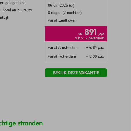
gen gelegenheid
06 okt 2026 (di)
, hotel en huurauto
8 dagen (7 nachten)
ntbijt
vanaf Eindhoven
891
va
p.p.
o.b.v. 2 personen
p.p.
vanaf Amsterdam
+ € 84
p.p.
vanaf Rotterdam
+ € 98
BEKIJK DEZE VAKANTIE
chtige stranden