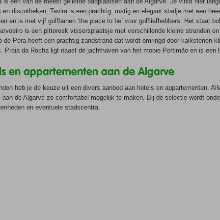
a is een van de meest geliefde badplaatsen aan de Algarve. Je vindt hier lan
s en discotheken. Tavira is een prachtig, rustig en elegant stadje met een heer
en en is met vijf golfbanen ‘the place to be’ voor golfliefhebbers. Het staat bol
arvoeiro is een pittoresk vissersplaatsje met verschillende kleine stranden en
de Pera heeft een prachtig zandstrand dat wordt omringd door kalkstenen kli
s. Praia da Rocha ligt naast de jachthaven van het mooie Portimão en is een 
ls en appartementen aan de Algarve
ndon heb je de keuze uit een divers aanbod aan hotels en appartementen. A
 aan de Algarve zo comfortabel mogelijk te maken. Bij de selectie wordt onder
genheden en eventuele stadscentra.