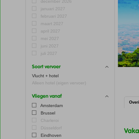
december 2026
januari 2027
februari 2027
maart 2027
april 2027
mei 2027
juni 2027
juli 2027
Soort vervoer
Vlucht + hotel
Alleen hotel (eigen vervoer)
Vliegen vanaf
Over
Amsterdam
Brussel
Charleroi
Düsseldorf
Vaka
Eindhoven