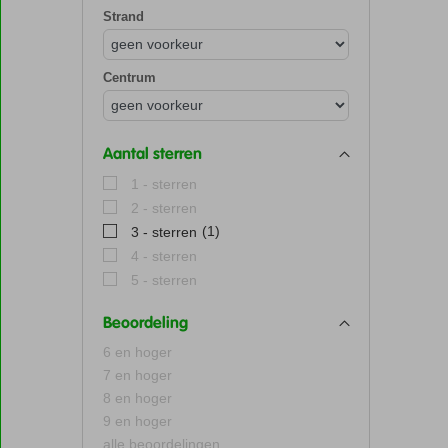
Strand
Centrum
Aantal sterren
1 - sterren
2 - sterren
(1)
3 - sterren
4 - sterren
5 - sterren
Beoordeling
6 en hoger
7 en hoger
8 en hoger
9 en hoger
alle beoordelingen