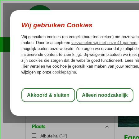
Cruises
Outlet Deals
Reissoort
Portugal
Home
Fly-Drive vakantie
(1)
Bestemming
Portugal
Algarve
Plaats
Far
(12)
Albufeira