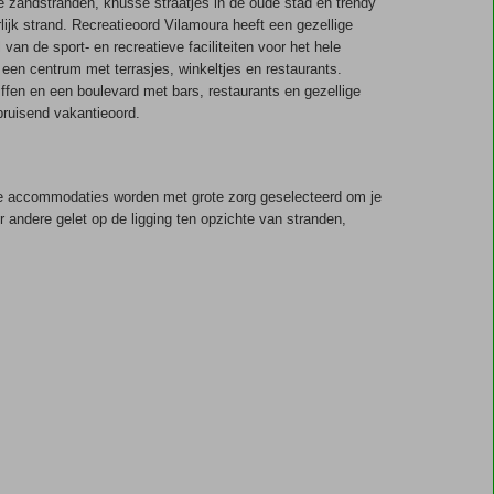
ge zandstranden, knusse straatjes in de oude stad en trendy
lijk strand. Recreatieoord Vilamoura heeft een gezellige
 van de sport- en recreatieve faciliteiten voor het hele
 een centrum met terrasjes, winkeltjes en restaurants.
ffen en een boulevard met bars, restaurants en gezellige
bruisend vakantieoord.
lle accommodaties worden met grote zorg geselecteerd om je
 andere gelet op de ligging ten opzichte van stranden,