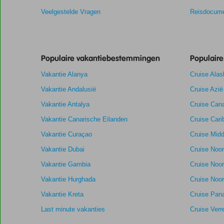
van
Veelgestelde Vragen
Reisdocume
de
getoonde
scores
te
Populaire vakantiebestemmingen
Populair
garanderen.
Vakantie Alanya
Cruise Alas
7,3
Totale score
Scoreverdeling
Vakantie Andalusië
Cruise Azië
Algemene indruk
7,3
Eten
Gebaseerd
Vakantie Antalya
Cruise Cana
Ligging
7,5
Kamers
op:
Voldoende/goed
Service
7,0
Kindvriendelij
Vakantie Canarische Eilanden
Cruise Cari
4
Prijs/kwaliteit
6,5
Wifi kwaliteit
beoordelingen
Vakantie Curaçao
Cruise Midd
Vakantie Dubai
Cruise Noo
Vakantie Gambia
Cruise Noo
Vakantie Hurghada
Cruise Noor
Vakantie Kreta
Cruise Pan
Last minute vakanties
Cruise Verr