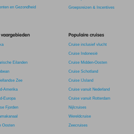
nten en Gezondheid
Groepsreizen & Incentives
e vaargebieden
Populaire cruises
ka
Cruise inclusief vlucht
Cruise Indonesië
7,7
rische Eilanden
Cruise Midden-Oosten
8,3
k
-
bbean
Cruise Schotland
8,0
ellandse Zee
Cruise IJsland
rd-Amerika
Cruise vanuit Nederland
rd-Europa
Cruise vanuit Rotterdam
se Fjorden
Nijlcruises
amakanaal
Wereldcruise
e Oosten
Zeecruises