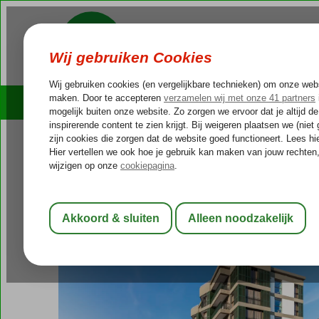
Cruises
Outlet Deals
Portugal
Home
Madeira
Funchal
Enotel Magnolia
Enotel Magnolia
Logies en ontbijt
-
Hotel