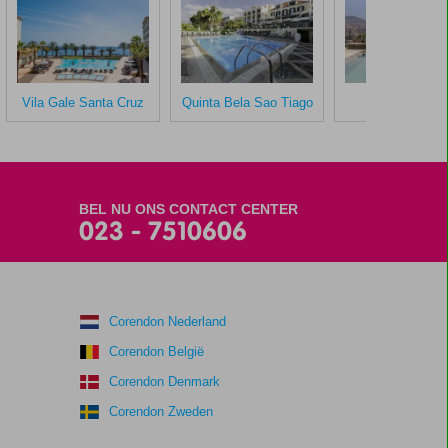
Vila Gale Santa Cruz
Quinta Bela Sao Tiago
The Views Ba
BEL NU ONS CONTACT CENTER
023 - 7510606
Corendon Nederland
Corendon België
Corendon Denmark
Corendon Zweden