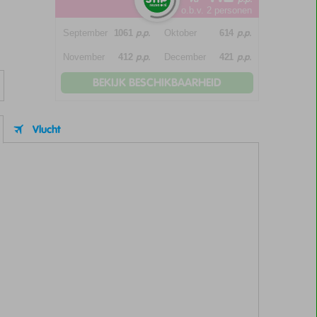
o.b.v. 2 personen
p.p.
p.p.
September
1061
Oktober
614
p.p.
p.p.
November
412
December
421
BEKIJK BESCHIKBAARHEID
Vlucht