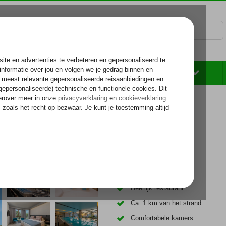
Rondreizen
Zonvakantie
Voelt als thuiskomen...
Verkoelend zwembad
Heerlijk restaurant
Ca. 1 km van het strand
Comfortabele kamers