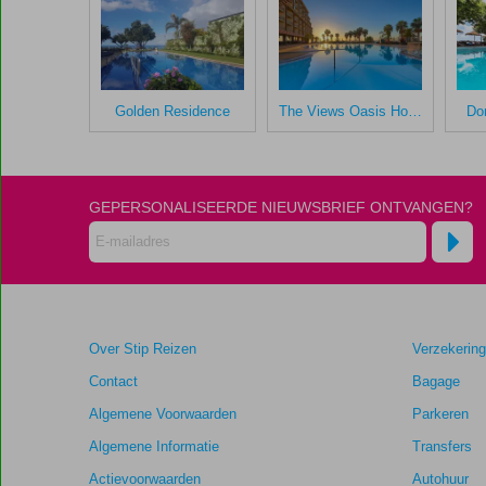
gegeven
na
hun
verblijf
in
Golden Residence
The Views Oasis Hotel
Do
Enotel
Magnolia
Scores
GEPERSONALISEERDE NIEUWSBRIEF ONTVANGEN?
die
ouder
zijn
dan
48
maanden
Over Stip Reizen
Verzekerin
worden
niet
Contact
Bagage
meer
Algemene Voorwaarden
Parkeren
weergegeven
om
Algemene Informatie
Transfers
de
Actievoorwaarden
Autohuur
relevantie