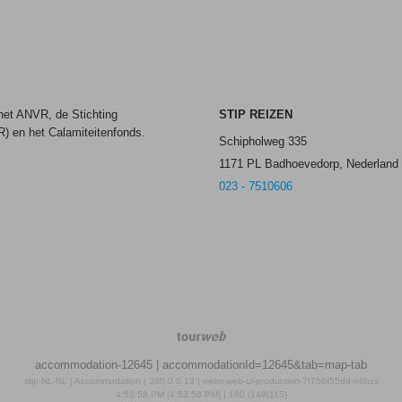
 het ANVR, de Stichting
STIP REIZEN
) en het Calamiteitenfonds.
Schipholweg 335
1171 PL Badhoevedorp, Nederland
023 - 7510606
TourWeb
©
accommodation-12645
| accommodationId=12645&tab=map-tab
NetMatch
stip-NL-NL | Accommodation | 380.0.0.13 | netm-web-ui-production-7f756f55dd-n6hzs
4:53:58 PM (4:53:58 PM) | 180 (149|115)