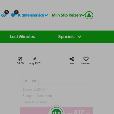
Contact
Registreer
0
0
Klantenservice
Mijn Stip Reizen
Last Minutes
Specials
04:00
aug 23°
C
delen
bewaar
+
10 nov 2026 (di)
5 dagen (4 nachten)
vanaf Amsterdam
412
va
p.p.