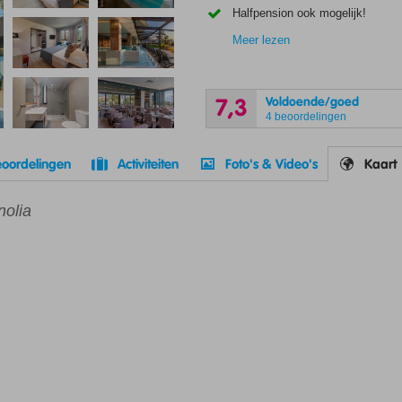
Halfpension ook mogelijk!
Meer lezen
Voldoende/goed
7,3
4 beoordelingen
oordelingen
Activiteiten
Foto's & Video's
Kaart
nolia