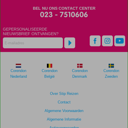
BEL NU ONS CONTACT CENTER
023 - 7510606
GEPERSONALISEERDE
NIEUWSBRIEF ONTVANGEN?
Corendon
Corendon
Corendon
Corendon
Nederland
België
Denmark
Zweden
Over Stip Reizen
Contact
Algemene Voorwaarden
Algemene Informatie
Actievoorwaarden