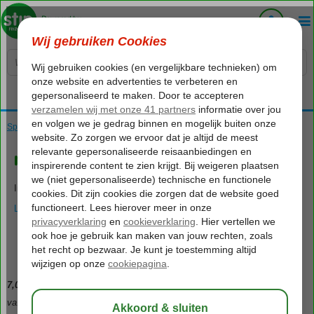
Voelt als thuiskomen...
Spanje
Home
Balearen
Ibiza
new destination
new destination
Informatie volgt zo snel mogelijk.
LEES MEER OVER NEW DESTINATION
Over new destination
Kaart
7,0
Gem. cijfer,
19
beoordelingen
va.
446
Goedkoopste prijs, 1 aanbiedingen