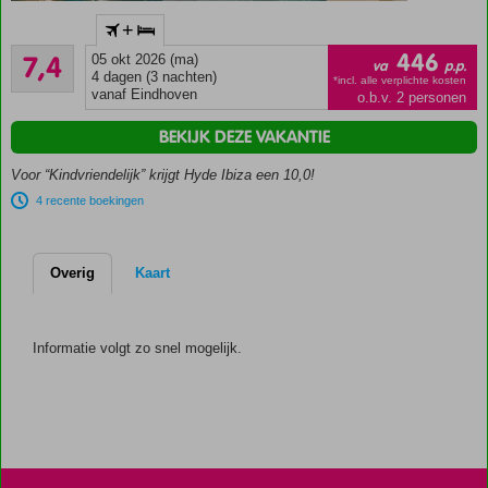
Direct
+
aan
Voldoende/goed
het
446
7,4
05 okt 2026 (ma)
va
p.p.
9
strand
4 dagen (3 nachten)
*incl. alle verplichte kosten
beoordelingen
vanaf Eindhoven
o.b.v. 2 personen
Nabij
Ibiza-
BEKIJK DEZE VAKANTIE
stad
Voor “Kindvriendelijk” krijgt Hyde Ibiza een 10,0!
Maar liefst
7
4 recente boekingen
restaurants!
3
zwembaden
Overig
Kaart
Mooie
kamers
Informatie volgt zo snel mogelijk.