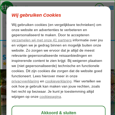
Voelt als thuiskomen...
Spanje
Home
Balearen
Ibiza
Port de San Miguel
Siau Ibiza
Siau Ibiza
Logies en ontbijt
-
Hotel