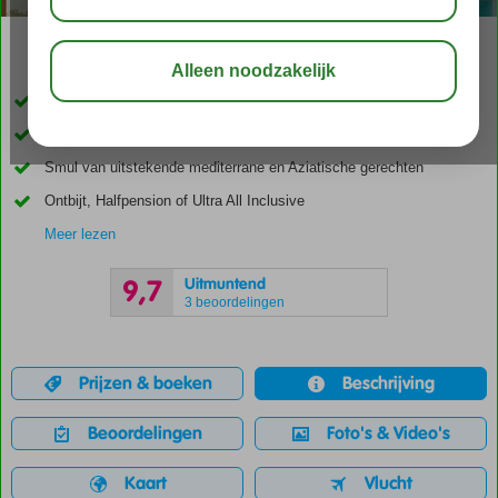
02:45
00:50
aug 29°
C
delen
bewaar
Spiksplinternieuw Only Adult hotel; min. leeftijd 18 jaar
Luxe mediterrane sferen met warme aardetinten
Smul van uitstekende mediterrane en Aziatische gerechten
Ontbijt, Halfpension of Ultra All Inclusive
Meer lezen
Uitmuntend
9,7
3 beoordelingen
Prijzen & boeken
Beschrijving
Beoordelingen
Foto's & Video's
Kaart
Vlucht