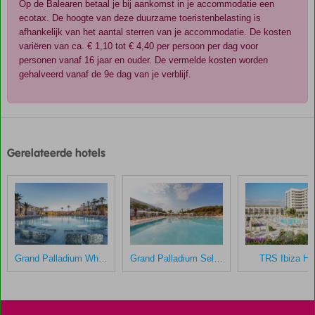
Op de Balearen betaal je bij aankomst in je accommodatie een
ecotax. De hoogte van deze duurzame toeristenbelasting is
afhankelijk van het aantal sterren van je accommodatie. De kosten
variëren van ca. € 1,10 tot € 4,40 per persoon per dag voor
personen vanaf 16 jaar en ouder. De vermelde kosten worden
gehalveerd vanaf de 9e dag van je verblijf.
De
scores
zijn
Gerelateerde hotels
door
onze
klanten
gegeven
na
hun
verblijf
in
Grand Palladium White Island Resort & Spa
Grand Palladium Select Palace Ibiza
TRS Ibiza Ho
Siau
Ibiza
Scores