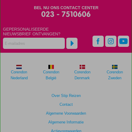
die
BEL NU ONS CONTACT CENTER
ouder
023 - 7510606
zijn
dan
GEPERSONALISEERDE
48
NIEUWSBRIEF ONTVANGEN?
maanden
worden
niet
meer
weergegeven
om
de
Corendon
Corendon
Corendon
Corendon
relevantie
Nederland
België
Denmark
Zweden
van
de
getoonde
Over Stip Reizen
scores
Contact
te
garanderen.
Algemene Voorwaarden
Algemene Informatie
Totale
Actievoorwaarden