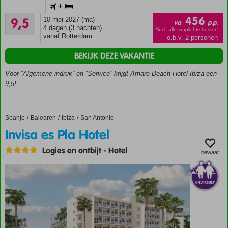
+
recommended
Uitmuntend
hotel
456
9,5
10 mei 2027 (ma)
va
p.p.
6
4 dagen (3 nachten)
Direct
*incl. alle verplichte kosten
beoordelingen
vanaf Rotterdam
o.b.v. 2 personen
aan
het
BEKIJK DEZE VAKANTIE
Cala
De
Voor “Algemene indruk” en “Service” krijgt Amare Beach Hotel Ibiza een
Bou
9,5!
strand
Ook op
basis van
Spanje
Invisa es Pla Hotel
Home
Balearen
Ibiza
San Antonio
Halfpension
Invisa es Pla Hotel
Rooftop
zwembad
Logies en ontbijt
-
Hotel
bewaar
met
uitzicht