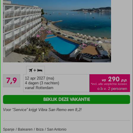
Prachtig
+
uitzicht
Goed
over de
290
7,9
12 apr 2027 (ma)
va
p.p.
49
baai
4 dagen (3 nachten)
*incl. alle verplichte kosten
beoordelingen
vanaf Rotterdam
o.b.v. 2 personen
van San
Antonio
BEKIJK DEZE VAKANTIE
Direct
aan het
Voor “Service” krijgt Vibra San Remo een 8,2!
strand,
vergeet
je
Spanje
Vibra District
Home
Balearen
Ibiza
San Antonio
slippers