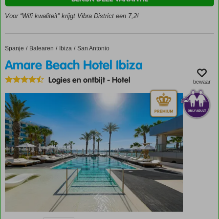
San
Antonio
Voor “Wifi kwaliteit” krijgt Vibra District een 7,2!
Centrum
op 500
meter
Spanje
Amare Beach Hotel Ibiza
Home
Balearen
Ibiza
San Antonio
Strand is
Amare Beach Hotel Ibiza
op
loopafstand
Logies en ontbijt
-
Hotel
bewaar
Ontbijt,
Halfpension
en All
Inclusive
ook
mogelijk
Trendy adults