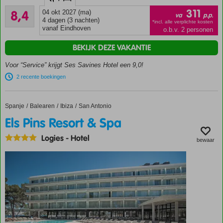
boulevard
Zeer goed
en het
311
8,4
04 okt 2027 (ma)
va
p.p.
87
strand
4 dagen (3 nachten)
*incl. alle verplichte kosten
beoordelingen
vanaf Eindhoven
o.b.v. 2 personen
Op ca.
800m
BEKIJK DEZE VAKANTIE
van
San
Voor “Service” krijgt Ses Savines Hotel een 9,0!
Antonio
2 recente boekingen
Zwembad
met
uitzicht
Spanje
Els Pins Resort & Spa
Home
Balearen
Ibiza
San Antonio
op zee
Els Pins Resort & Spa
Halfpension
Logies
-
Hotel
ook
bewaar
mogelijk