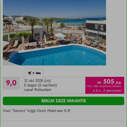
Budget
+
prijstopper
Uitstekend
505
9,0
11 okt 2026 (zo)
Vlak
va
p.p.
53
6 dagen (5 nachten)
bij het
*incl. alle verplichte kosten
beoordelingen
vanaf Rotterdam
o.b.v. 2 personen
strand
Via de
BEKIJK DEZE VAKANTIE
boulevard
Voor “Service” krijgt Osiris Hotel een 9,4!
zo naar
het
centrum