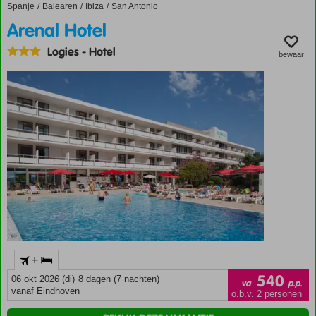
Lekker
Spanje
Arenal Hotel
Home
Balearen
Ibiza
San Antonio
relaxen
Arenal Hotel
bij het
zwembad
Logies
-
Hotel
bewaar
Halfpension
ook
mogelijk
+
540
06 okt 2026 (di)
8 dagen (7 nachten)
va
p.p.
vanaf Eindhoven
o.b.v. 2 personen