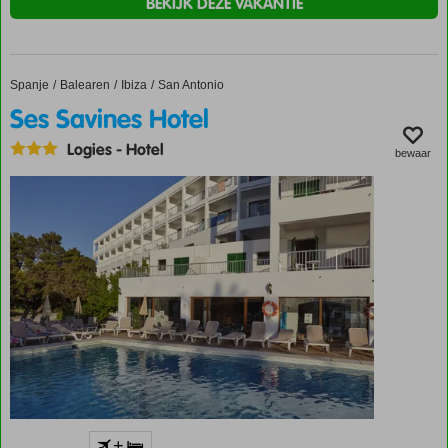
BEKIJK DEZE VAKANTIE
Spanje
Ses Savines Hotel
Home
Balearen
Ibiza
San Antonio
Ses Savines Hotel
Logies
-
Hotel
bewaar
Aan de
+