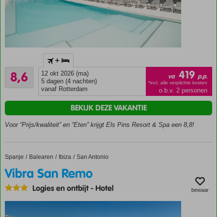
Heerlijke
+
zwembaden
Aanrader
419
8,6
12 okt 2026 (ma)
Direct
va
p.p.
8
5 dagen (4 nachten)
aan
*incl. alle verplichte kosten
beoordelingen
vanaf Rotterdam
o.b.v. 2 personen
het
strand!
BEKIJK DEZE VAKANTIE
Vele
Voor “Prijs/kwaliteit” en “Eten” krijgt Els Pins Resort & Spa een 8,8!
activiteiten
Prachtige
kamers
Spanje
Vibra San Remo
Home
Balearen
Ibiza
San Antonio
Halfpension
Plus ook
Vibra San Remo
mogelijk
Logies en ontbijt
-
Hotel
bewaar