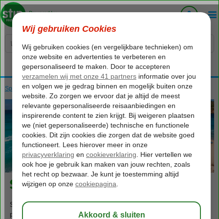
Voelt als thuiskomen...
Spanje
Home
Balearen
Ibiza
San Antonio
290
va
p.p.
o.b.v. 2 personen
San Antonio
San Antonio staat bekend als een eigentijdse kustplaats met
prachtige stranden. Hier is de iconische Ibiza-sound ontstaan, die je