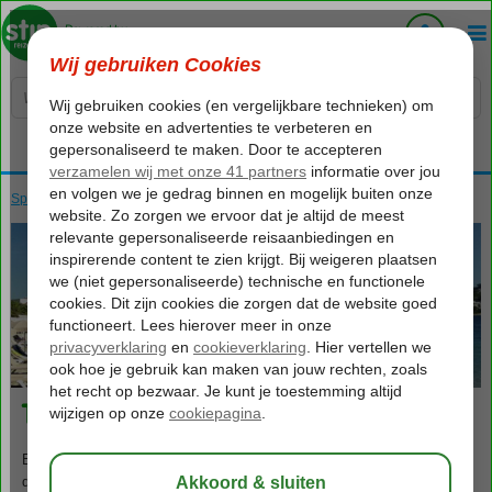
Voelt als thuiskomen...
Spanje
Home
Balearen
Ibiza
Talamanca
Talamanca
Even buiten the vibrant Ibiza-Stad bevindt zich het schilderachtige
dorpje Talamanca. Deze perfecte bestemming is ideaal voor reizigers