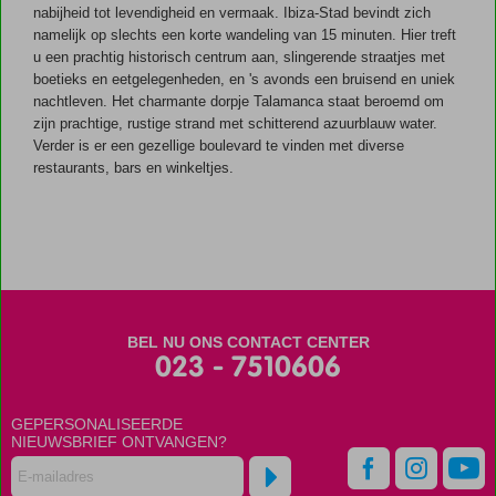
nabijheid tot levendigheid en vermaak. Ibiza-Stad bevindt zich
namelijk op slechts een korte wandeling van 15 minuten. Hier treft
u een prachtig historisch centrum aan, slingerende straatjes met
boetieks en eetgelegenheden, en 's avonds een bruisend en uniek
nachtleven. Het charmante dorpje Talamanca staat beroemd om
zijn prachtige, rustige strand met schitterend azuurblauw water.
Verder is er een gezellige boulevard te vinden met diverse
restaurants, bars en winkeltjes.
BEL NU ONS CONTACT CENTER
023 - 7510606
GEPERSONALISEERDE
NIEUWSBRIEF ONTVANGEN?