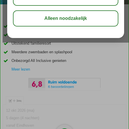
02:30
01:10
aug 30°
C
delen
bewaar
Op steenworp afstand van het strand
Verschillende fraaie strandjes in de directe omgeving
Uitstekend familieresort
Meerdere zwembaden en splashpool
Onbezorgd All Inclusive genieten
Meer lezen
Ruim voldoende
6,8
6 beoordelingen
+
12 okt 2026 (ma)
5 dagen (4 nachten)
vanaf Eindhoven