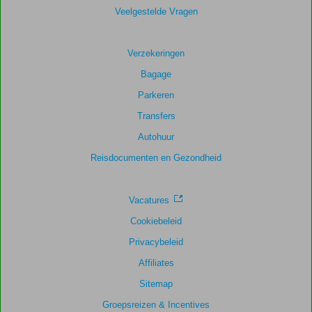
Algemene indruk
6,8
Eten
7,7
Veelgestelde Vragen
Ligging
8,3
Kamers
7,2
Service
8,2
Kindvriendelijk
8,7
Verzekeringen
Prijs/kwaliteit
7,8
Wifi kwaliteit
9,0
Bagage
Parkeren
Transfers
Autohuur
Reisdocumenten en Gezondheid
Vacatures
Cookiebeleid
Privacybeleid
Affiliates
Sitemap
Groepsreizen & Incentives