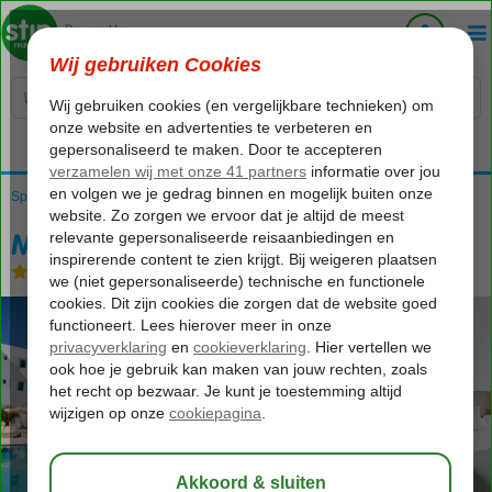
Voelt als thuiskomen...
Spanje
Home
Balearen
Mallorca
Cala d'Or
MarSenses Ferrera Blanca
MarSenses Ferrera Blanca
All Inclusive
-
Aparthotel