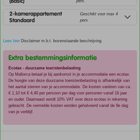
(Basic)
pers.
2-kamerappartement
Geschikt voor max 4
Standaard
pers.
Lees hier
Disclaimer m.b.t. bovenstaande beschrijving.
Extra bestemmingsinformatie
Ecotax - duurzame toeristenbelasting
Op Mallorca betaal je bij aankomst in je accommodatie een ecotax.
De hoogte van deze duurzame toeristenbelasting is afhankelijk van
het aantal sterren van je accommodatie. De kosten variëren van ca.
€ 1,10 tot € 4,40 per persoon per dag voor personen vanaf 16 jaar
en ouder. Daarnaast wordt 10% VAT over deze ecotax in rekening
gebracht. De vermelde kosten worden gehalveerd vanaf de 9e dag
van je verblijf.
De
scores