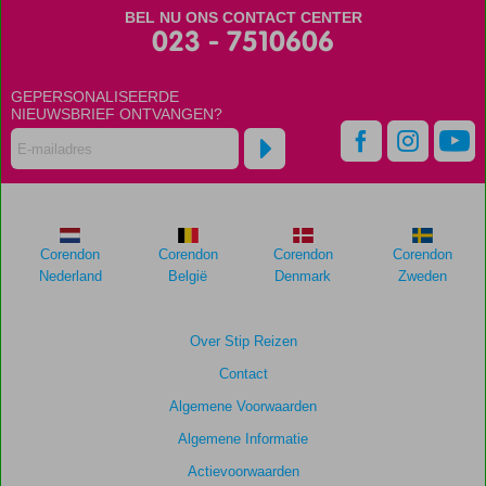
meer
BEL NU ONS CONTACT CENTER
weergegeven
023 - 7510606
om
de
relevantie
GEPERSONALISEERDE
van
NIEUWSBRIEF ONTVANGEN?
de
getoonde
scores
te
garanderen.
Corendon
Corendon
Corendon
Corendon
Totale
Nederland
België
Denmark
Zweden
score
Gebaseerd
Over Stip Reizen
op:
Contact
6
beoordelingen
Algemene Voorwaarden
Algemene Informatie
Actievoorwaarden
Scoreverdeling