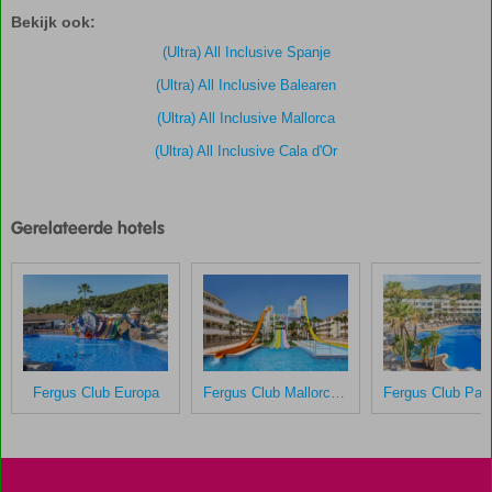
zijn
Bekijk ook:
door
onze
(Ultra) All Inclusive Spanje
klanten
(Ultra) All Inclusive Balearen
gegeven
na
(Ultra) All Inclusive Mallorca
hun
(Ultra) All Inclusive Cala d'Or
verblijf
in
MarSenses
Ferrera
Gerelateerde hotels
Blanca
Scores
die
ouder
zijn
dan
Fergus Club Europa
Fergus Club Mallorca Waterpark
48
maanden
worden
niet