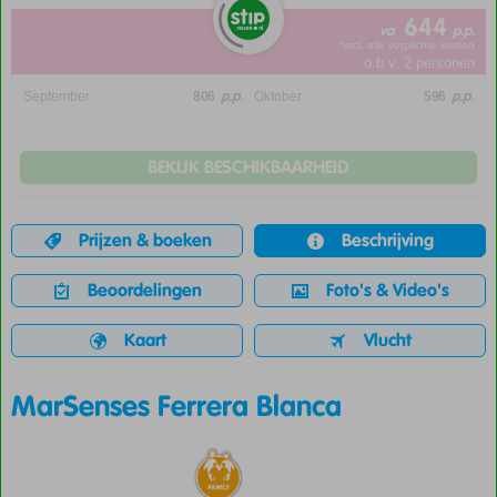
644
va
p.p.
*incl. alle verplichte kosten
o.b.v. 2 personen
p.p.
p.p.
September
806
Oktober
596
BEKIJK BESCHIKBAARHEID
Prijzen & boeken
Beschrijving
Beoordelingen
Foto's & Video's
Kaart
Vlucht
MarSenses Ferrera Blanca