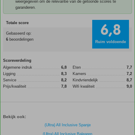
weergegeven om de relevantie van de getoonde scores te
garanderen.
Totale score
6,8
Gebaseerd op:
6
beoordelingen
Ruim voldoende
Scoreverdeling
Algemene indruk
6,8
Eten
7,7
Ligging
8,3
Kamers
7,2
Service
8,2
Kindvriendelijk
8,7
Prijs/kwaliteit
7,8
Wifi kwaliteit
9,0
Bekijk ook:
(Ultra) All Inclusive Spanje
(Ultra) All Inclusive Balearen