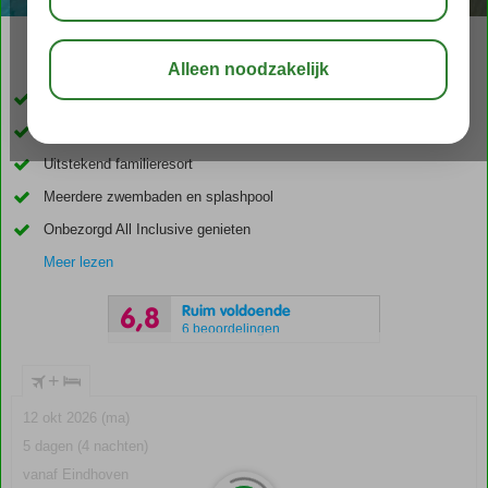
02:30
01:10
aug 30°
C
delen
bewaar
Op steenworp afstand van het strand
Verschillende fraaie strandjes in de directe omgeving
Uitstekend familieresort
Meerdere zwembaden en splashpool
Onbezorgd All Inclusive genieten
Meer lezen
Ruim voldoende
6,8
6 beoordelingen
+
12 okt 2026 (ma)
5 dagen (4 nachten)
vanaf Eindhoven