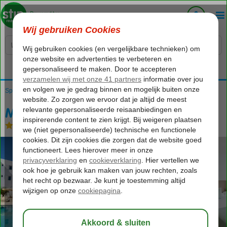
Voelt als thuiskomen...
Spanje
Home
Balearen
Mallorca
Cala d'Or
MarSenses Ferrera Blanca
MarSenses Ferrera Blanca
All Inclusive
-
Aparthotel