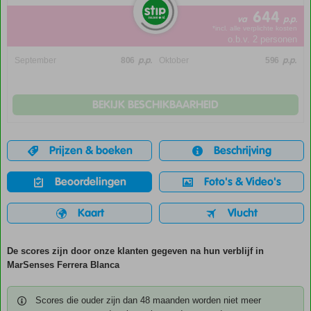
644
va
p.p.
*incl. alle verplichte kosten
o.b.v. 2 personen
p.p.
p.p.
September
806
Oktober
596
BEKIJK BESCHIKBAARHEID
Prijzen & boeken
Beschrijving
Beoordelingen
Foto's & Video's
Kaart
Vlucht
De scores zijn door onze klanten gegeven na hun verblijf in
MarSenses Ferrera Blanca
Scores die ouder zijn dan 48 maanden worden niet meer