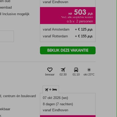
 en oud
vanaf Eindhoven
 zwembad
503
va
p.p.
ll Inclusive mogelijk
*incl. alle verplichte kosten
o.b.v. 2 personen
p.p.
vanaf Amsterdam
+ € 125
p.p.
vanaf Rotterdam
+ € 155
BEKIJK DEZE VAKANTIE
bewaar
02:30
01:10
okt 23°
C
+
and, centrum én boulevard
07 okt 2026 (wo)
8 dagen (7 nachten)
oekbaar
vanaf Eindhoven
k