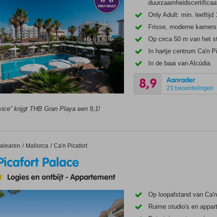
duurzaamheidscertificaa
Only Adult: min. leeftijd 
Frisse, moderne kamers
Op circa 50 m van het s
In hartje centrum Ca'n P
In de baai van Alcúdia
Aanrader
8,9
23 beoordelingen
vice” krijgt THB Gran Playa een 9,1!
fort Palace
alearen
Mallorca
Ca'n Picafort
icafort Palace
Logies en ontbijt
-
Appartement
Op loopafstand van Ca'n 
Ruime studio's en appa