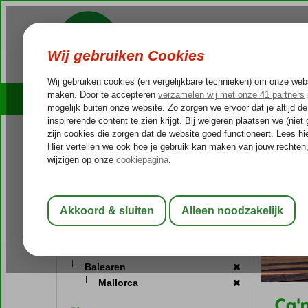
Cruises
Outlet Deals
Reissoort
Spanje
Home
B
Fly-Drive vakantie
(1)
Zonvakantie
(7)
Bestemming
Spanje
Balearen
Mallorca
Ca'n