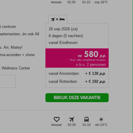
bewaar
02:30
01:10
sep 26°
C
+
et centrum
26 sep 2026 (za)
artementen, én ook All
6 dagen (5 nachten)
vanaf Eindhoven
s: Arr, Matey!
580
hema-avonden + show
va
p.p.
*incl. alle verplichte kosten
o.b.v. 2 personen
& Wellness Center
p.p.
vanaf Amsterdam
+ € 138
p.p.
vanaf Rotterdam
+ € 192
BEKIJK DEZE VAKANTIE
bewaar
02:30
01:10
okt 23°
C