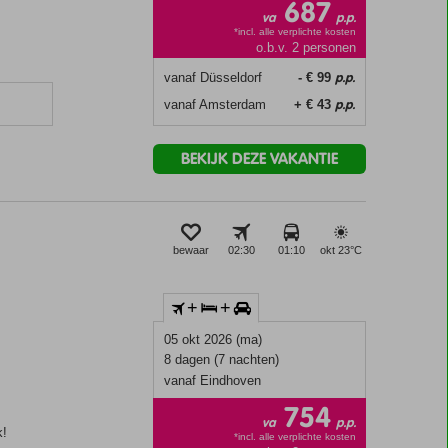
687
va
p.p.
*incl. alle verplichte kosten
o.b.v. 2 personen
p.p.
vanaf Düsseldorf
- € 99
p.p.
vanaf Amsterdam
+ € 43
BEKIJK DEZE VAKANTIE
bewaar
02:30
01:10
okt 23°
C
+
+
05 okt 2026 (ma)
8 dagen (7 nachten)
vanaf Eindhoven
754
va
p.p.
k!
*incl. alle verplichte kosten