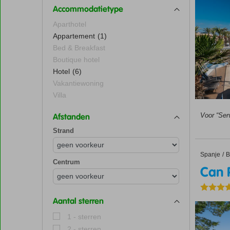
Accommodatietype
Aparthotel
Appartement
(1)
Bed & Breakfast
Boutique hotel
Hotel
(6)
Vakantiewoning
Villa
Afstanden
Voor “Ser
Strand
Spanje
Can Pica
Home
B
Centrum
Can P
Aantal sterren
1 - sterren
2 - sterren