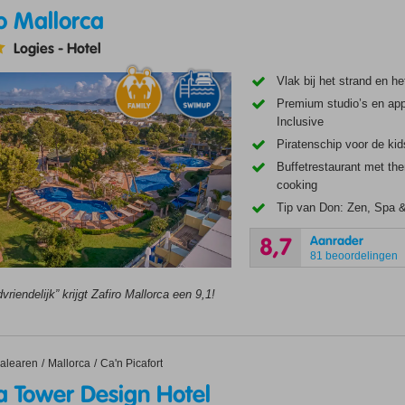
o Mallorca
Logies
-
Hotel
Vlak bij het strand en h
Premium studio’s en app
Inclusive
Piratenschip voor de kid
Buffetrestaurant met t
cooking
Tip van Don: Zen, Spa 
Aanrader
8,7
81 beoordelingen
vriendelijk” krijgt Zafiro Mallorca een 9,1!
alearen
Mallorca
Ca'n Picafort
a Tower Design Hotel