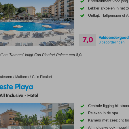
Entertainment voor jong
Lekker afkoelen in het
Ontbijt, Halfpension of A
Voldoende/goed
7,0
3 beoordelingen
” en “Kamers” krijgt Can Picafort Palace een 8,0!
e Playa
alearen
Mallorca
Ca'n Picafort
este Playa
All Inclusive
-
Hotel
Centrale ligging bij str
Relaxen in de spa
Kamers met zeezicht b
All inclusive ook mogelij