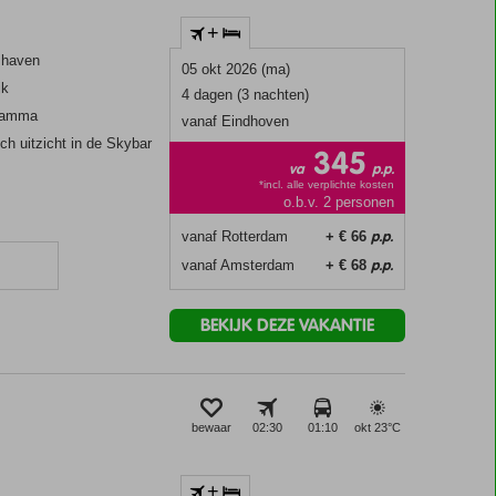
+
rshaven
05 okt 2026 (ma)
jk
4 dagen (3 nachten)
gramma
vanaf Eindhoven
ch uitzicht in de Skybar
345
va
p.p.
*incl. alle verplichte kosten
o.b.v. 2 personen
p.p.
vanaf Rotterdam
+ € 66
p.p.
vanaf Amsterdam
+ € 68
BEKIJK DEZE VAKANTIE
bewaar
02:30
01:10
okt 23°
C
+