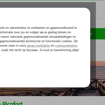
Rondreizen
Zonvakantie
Voelt als thuiskomen...
alearen
Mallorca
Ca'n Picafort
 Picafort