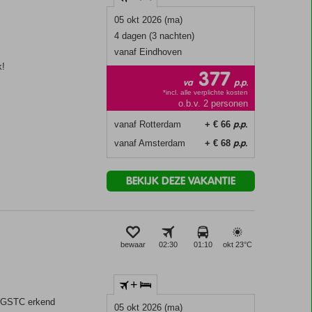
05 okt 2026 (ma)
4 dagen (3 nachten)
vanaf Eindhoven
k!
377
va
p.p.
*incl. alle verplichte kosten
o.b.v. 2 personen
p.p.
vanaf Rotterdam
+ € 66
p.p.
vanaf Amsterdam
+ € 68
BEKIJK DEZE VAKANTIE
bewaar
02:30
01:10
okt 23°
C
+
 GSTC erkend
05 okt 2026 (ma)