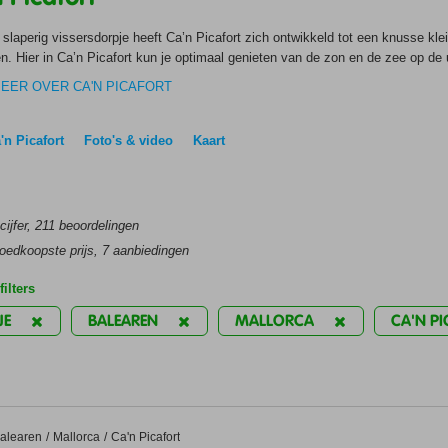
slaperig vissersdorpje heeft Ca’n Picafort zich ontwikkeld tot een knusse kle
. Hier in Ca’n Picafort kun je optimaal genieten van de zon en de zee op de 
ershaven, perfect voor ontspannen avondwandelingen. Langs de boulevard en i
EER OVER CA'N PICAFORT
s, sfeervolle bars en een breed scala aan eetgelegenheden, variërend van res
mgeving met beschermde natuurreservaten, zijn alle ingrediënten aanwezig v
zich in het noordoosten van Mallorca, terwijl de levendige badplaats en have
'n Picafort
Foto's & video
Kaart
Voor de hoofdstad van Mallorca, Palma de Mallorca, moet je rekenen op ongeve
ijfer,
211
beoordelingen
edkoopste prijs, 7 aanbiedingen
ilters
JE
BALEAREN
MALLORCA
CA'N P
allorca
alearen
Mallorca
Ca'n Picafort