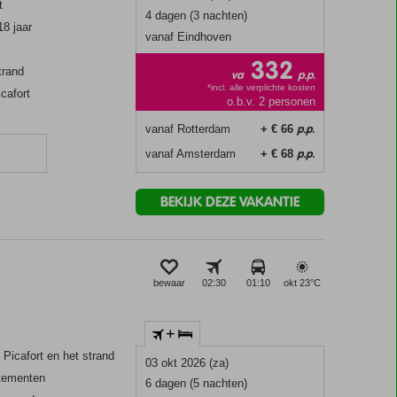
t
4 dagen (3 nachten)
18 jaar
vanaf Eindhoven
332
trand
va
p.p.
*incl. alle verplichte kosten
icafort
o.b.v. 2 personen
p.p.
vanaf Rotterdam
+ € 66
p.p.
vanaf Amsterdam
+ € 68
BEKIJK DEZE VAKANTIE
bewaar
02:30
01:10
okt 23°
C
+
Picafort en het strand
03 okt 2026 (za)
rtementen
6 dagen (5 nachten)