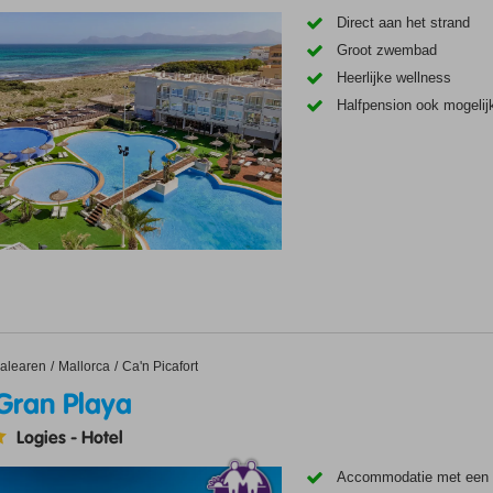
Direct aan het strand
Groot zwembad
Heerlijke wellness
Halfpension ook mogelij
n Playa
alearen
Mallorca
Ca'n Picafort
Gran Playa
Logies
-
Hotel
Accommodatie met een