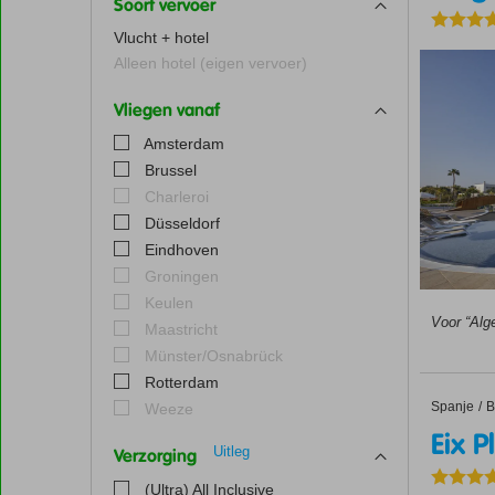
Soort vervoer
Vlucht + hotel
Alleen hotel (eigen vervoer)
Vliegen vanaf
Amsterdam
Brussel
Charleroi
Düsseldorf
Eindhoven
Groningen
Keulen
Voor “Alg
Maastricht
Münster/Osnabrück
Rotterdam
Spanje
Eix Plat
Home
B
Weeze
Eix P
Uitleg
Verzorging
(Ultra) All Inclusive