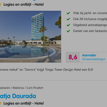
Logies en ontbijt
-
Hotel
Vlak bij jacht- en visse
Ook All Inclusive mogeli
Uitgebreid animatiepro
Geniet van een fantastis
Aanrader
8,6
20 beoordelingen
emene indruk” en “Service” krijgt Tonga Tower Design Hotel een 8,6!
ja Daurada
alearen
Mallorca
Ca'n Picafort
latja Daurada
Logies en ontbijt
-
Hotel