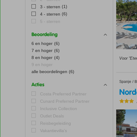
(1)
3 - sterren
(6)
4 - sterren
5 - sterren
Beoordeling
6 en hoger
(6)
7 en hoger
(6)
8 en hoger
(4)
Voor “Eten
9 en hoger
alle beoordelingen
(6)
Spanje
Nordest
Home
B
Acties
Nord
Costa Preferred Partner
Cunard Preferred Partner
Inclusive Collection
Outlet Deals
Reisbegeleiding
Vakantievilla's