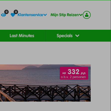
Contact
Registreer
0
0
Klantenservice
Mijn Stip Reizen
Last Minutes
Specials
332
va
p.p.
o.b.v. 2 personen