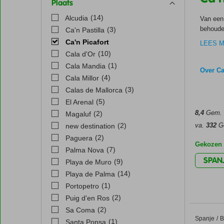
Plaats
(14)
Alcudia
Van een 
behouden
(3)
Ca'n Pastilla
als viss
Ca'n Picafort
LEES M
terrasje
(10)
Cala d'Or
groene o
(1)
Cala Mandia
bevindt 
Over Ca
(4)
Cala Millor
liggen. 
(3)
Calas de Mallorca
(5)
El Arenal
8,4
Gem. c
(2)
Magaluf
(2)
va.
332
Go
new destination
(2)
Paguera
Gekozen f
(7)
Palma Nova
SPAN
(9)
Playa de Muro
(14)
Playa de Palma
(1)
Portopetro
(2)
Puig d'en Ros
(2)
Sa Coma
Spanje
Zafiro M
Home
B
(1)
Santa Ponsa