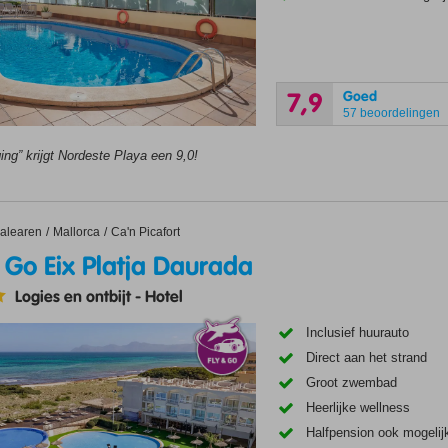
Goed
7,9
57 beoordelingen
ing” krijgt Nordeste Playa een 9,0!
 Eix Platja Daurada
alearen
Mallorca
Ca'n Picafort
 Go Eix Platja Daurada
Logies en ontbijt
-
Hotel
Inclusief huurauto
Direct aan het strand
Groot zwembad
Heerlijke wellness
Halfpension ook mogelij